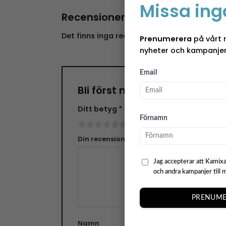
Missa ing
Recensioner
Det finns inga recensioner än.
Prenumerera
på vårt 
nyheter och kampanjer
Email
Bli först med att recensera
Ditt betyg
*
Förnamn
Din recension
*
Jag accepterar att Kamixa
och andra kampanjer till 
PRENUME
Namn
E-pos