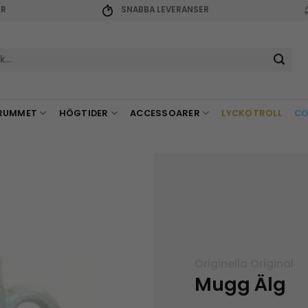
KR
SNABBA LEVERANSER
r:
RUMMET
HÖGTIDER
ACCESSOARER
LYCKOTROLL
CO
Originella Original
Mugg Älg