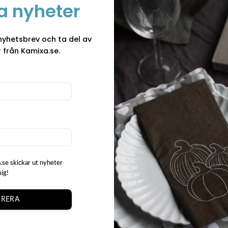
a nyheter
Mugg Älg
Denna mugg rymmer 300 
nyhetsbrev och ta del av
eller en lugn stund med 
 från Kamixa.se.
bekväma design blir den
vardagsbruk och fikast
perfekt i handen och gör 
 ”Mugg Älg”
Detta charmiga motiv fi
vilket gör det enkelt att
ditt kök. Kombinera mu
härligt matchande uppsä
Varumärke
.se skickar ut nyheter
mig!
Original Orginella, signe
som väcker leenden och 
RERA
charmiga, handgjorda p
hantverkskänsla i allt 
t