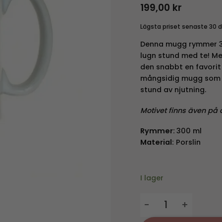
199,00
kr
Lägsta priset senaste 30 
Denna mugg rymmer 300
lugn stund med te! Me
den snabbt en favorit
mångsidig mugg som pa
stund av njutning.
Motivet finns även på 
Rymmer:
300 ml
Material:
Porslin
I lager
Mugg Älg mängd