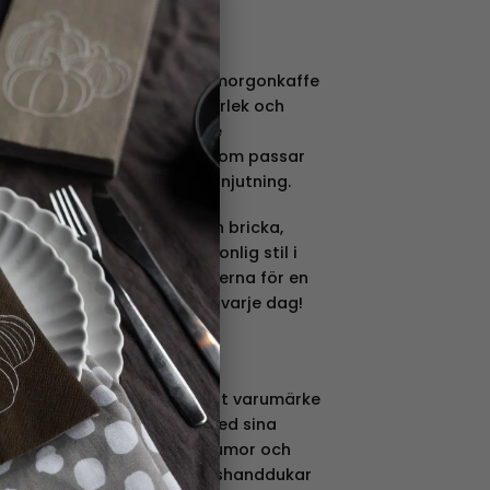
ml och är perfekt för din morgonkaffe
te! Med sin lagom stora storlek och
 snabbt en favorit för både
under. En mångsidig mugg som passar
varje klunk till en stund av njutning.
nns även som disktrasa och bricka,
 skapa en enhetlig och personlig stil i
ggen med de andra produkterna för en
ttning som sprider glädje varje dag!
rat Pia Bergvall Lindén, är ett varumärke
sprider glädje i hemmen med sina
rodukter. Pia kombinerar humor och
från brickor, muggar och kökshanddukar