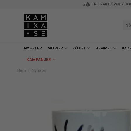
Skip
FRI FRAKT ÖVER 799 
to
content
Sök
efte
NYHETER
MÖBLER
KÖKET
HEMMET
BAD
KAMPANJER
Hem
/
Nyheter