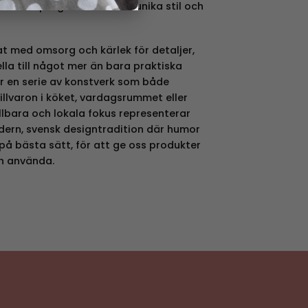
rs – allt präglat av hennes unika stil och
t med omsorg och kärlek för detaljer,
ella till något mer än bara praktiska
r en serie av konstverk som både
tillvaron i köket, vardagsrummet eller
llbara och lokala fokus representerar
dern, svensk designtradition där humor
å bästa sätt, för att ge oss produkter
ch använda.