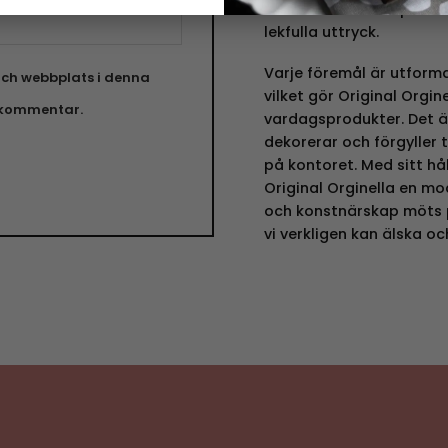
till disktrasor och poste
lekfulla uttryck.
Varje föremål är utforma
ch webbplats i denna
vilket gör Original Orgin
n kommentar.
vardagsprodukter. Det ä
dekorerar och förgyller 
på kontoret. Med sitt hå
Original Orginella en mo
och konstnärskap möts p
vi verkligen kan älska o