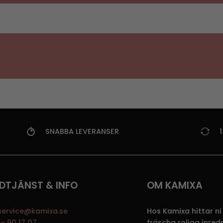
SNABBA LEVERANSER
DTJÄNST & INFO
OM KAMIXA
service@kamixa.se
Hos Kamixa hittar ni
- 90 17 07
fräscha roliga inre