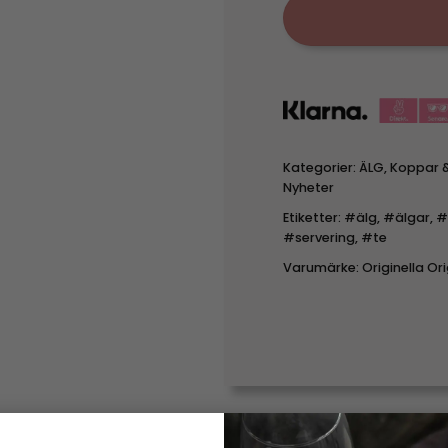
Kategorier:
ÄLG
,
Koppar 
Nyheter
Etiketter:
#älg
,
#älgar
,
#
#servering
,
#te
Varumärke:
Originella Ori