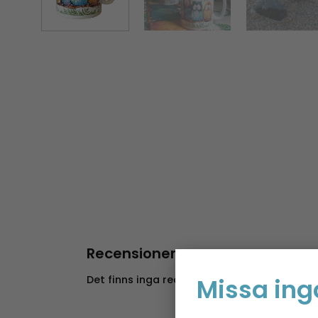
Recensioner
Det finns inga recensioner än.
Missa ing