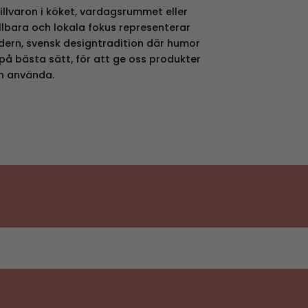
tillvaron i köket, vardagsrummet eller
llbara och lokala fokus representerar
dern, svensk designtradition där humor
å bästa sätt, för att ge oss produkter
ch använda.