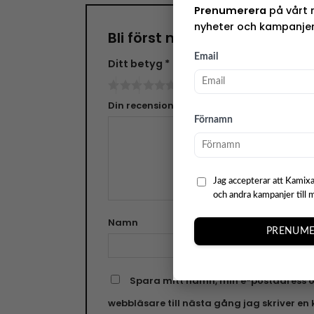
Prenumerera
på vårt 
nyheter och kampanjer
Bli först med att recensera
Email
Ditt betyg
*
Din recension
*
Förnamn
Jag accepterar att Kamixa
och andra kampanjer till 
Namn
E-pos
PRENUME
Spara mitt namn, min e-postadress o
webbläsare till nästa gång jag skriver e