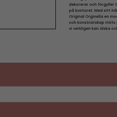
dekorerar och förgyller 
på kontoret. Med sitt hå
Original Orginella en mo
och konstnärskap möts p
vi verkligen kan älska o