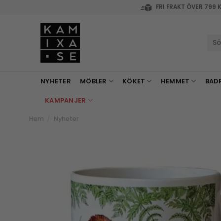
Skip
FRI FRAKT ÖVER 799 
to
content
Sök
efte
NYHETER
MÖBLER
KÖKET
HEMMET
BAD
KAMPANJER
Hem
/
Nyheter