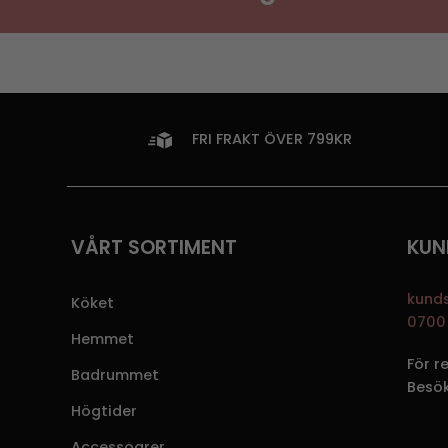
FRI FRAKT ÖVER 799KR
VÅRT SORTIMENT
KUN
kund
Köket
0700 
Hemmet
För r
Badrummet
Besö
Högtider
Accessoarer