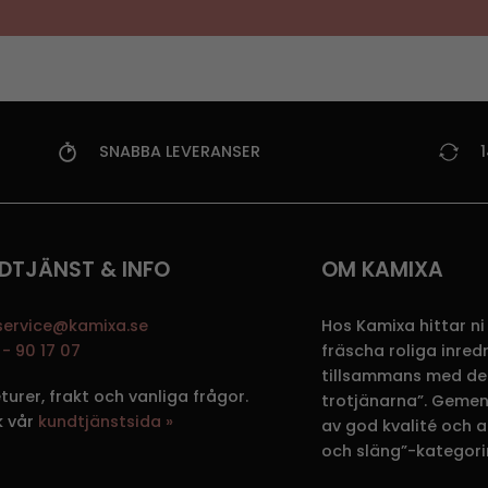
SNABBA LEVERANSER
DTJÄNST & INFO
OM KAMIXA
service@kamixa.se
Hos Kamixa hittar ni
- 90 17 07
fräscha roliga inre
tillsammans med de
eturer, frakt och vanliga frågor.
trotjänarna”. Gemen
k vår
kundtjänstsida »
av god kvalité och att
och släng”-kategori