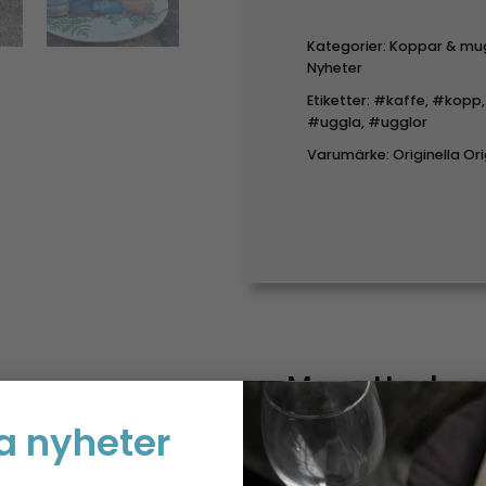
Kategorier:
Koppar & mu
Nyheter
Etiketter:
#kaffe
,
#kopp
#uggla
,
#ugglor
Varumärke:
Originella Ori
Mugg Ugglor
a nyheter
Denna mugg rymmer 300 
eller en lugn stund med 
bekväma design blir den