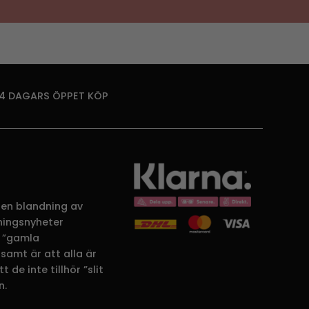
14 DAGARS ÖPPET KÖP
 en blandning av
dningsnyheter
 ”gamla
samt är att alla är
 de inte tillhör ”slit
n.