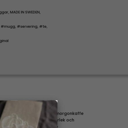
ggar
,
MADE IN SWEDEN
,
,
#mugg
,
#servering
,
#te
,
ginal
×
ml och är perfekt för din morgonkaffe
te! Med sin lagom stora storlek och
 snabbt en favorit för både