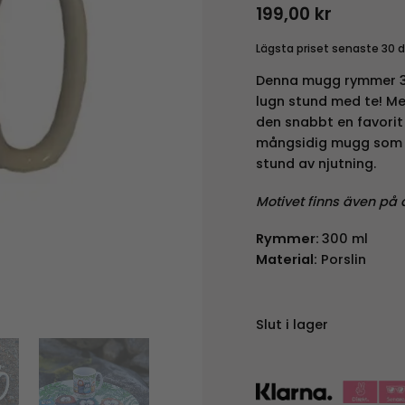
199,00
kr
Lägsta priset senaste 30 
Denna mugg rymmer 300
lugn stund med te! Me
den snabbt en favorit
mångsidig mugg som pa
stund av njutning.
Motivet finns även på 
Rymmer:
300 ml
Material:
Porslin
Slut i lager