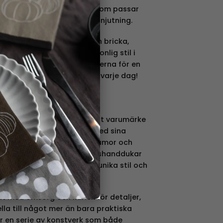
under. En mångsidig mugg som passar
varje klunk till en stund av njutning.
nns även som disktrasa och bricka,
 skapa en enhetlig och personlig stil i
ggen med de andra produkterna för en
ttning som sprider glädje varje dag!
rat Pia Bergvall Lindén, är ett varumärke
sprider glädje i hemmen med sina
rodukter. Pia kombinerar humor och
från brickor, muggar och kökshanddukar
rs – allt präglat av hennes unika stil och
t med omsorg och kärlek för detaljer,
ella till något mer än bara praktiska
r en serie av konstverk som både