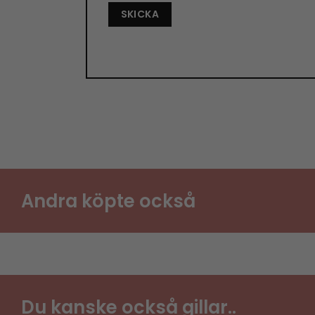
Andra köpte också
Du kanske också gillar..