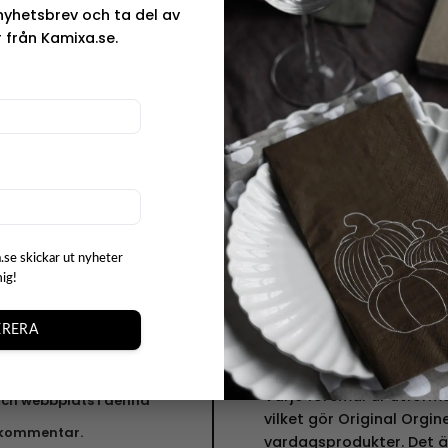
nyhetsbrev och ta del av
vardagsbruk och fikast
 från Kamixa.se.
perfekt i handen och gör 
 ”Mugg Ugglor”
Detta charmiga motiv fi
vilket gör det enkelt att
ditt kök. Kombinera mu
härligt matchande uppsä
Varumärke
Original Orginella, signe
.se skickar ut nyheter
som väcker leenden och 
mig!
charmiga, handgjorda p
hantverkskänsla i allt 
t
till disktrasor och poste
RERA
lekfulla uttryck.
Varje föremål är utforma
ch webbplats i denna
vilket gör Original Orgin
n kommentar.
vardagsprodukter. Det ä