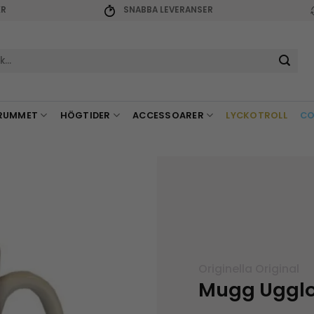
KR
SNABBA LEVERANSER
r:
RUMMET
HÖGTIDER
ACCESSOARER
LYCKOTROLL
CO
Originella Original
Mugg Ugglo