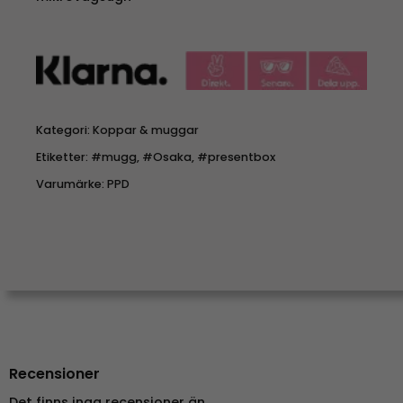
Kategori:
Koppar & muggar
Etiketter:
#mugg
,
#Osaka
,
#presentbox
Varumärke:
PPD
Recensioner
Det finns inga recensioner än.