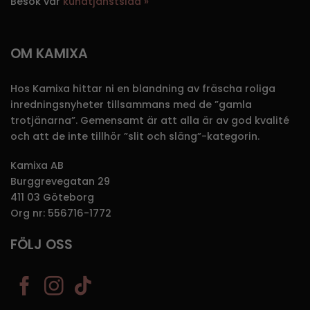
Besök vår
kundtjänstsida »
OM KAMIXA
Hos Kamixa hittar ni en blandning av fräscha roliga
inredningsnyheter tillsammans med de ”gamla
trotjänarna”. Gemensamt är att alla är av god kvalité
och att de inte tillhör ”slit och släng”-kategorin.
Kamixa AB
Burggrevegatan 29
411 03 Göteborg
Org nr: 556716-1772
FÖLJ OSS