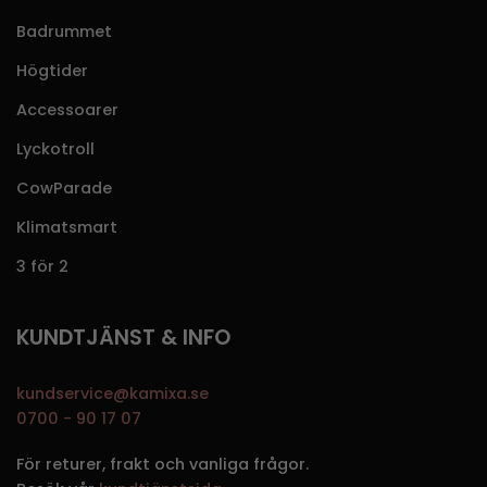
Badrummet
Högtider
Accessoarer
Lyckotroll
CowParade
Klimatsmart
3 för 2
KUNDTJÄNST & INFO
kundservice@kamixa.se
0700 - 90 17 07
För returer, frakt och vanliga frågor.