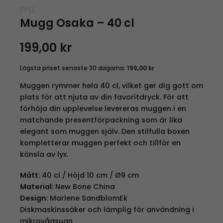
PPD
Mugg Osaka – 40 cl
199,00
kr
Lägsta priset senaste 30 dagarna:
199,00
kr
Muggen rymmer hela 40 cl, vilket ger dig gott om
plats för att njuta av din favoritdryck. För att
förhöja din upplevelse levereras muggen i en
matchande presentförpackning som är lika
elegant som muggen själv. Den stilfulla boxen
kompletterar muggen perfekt och tillför en
känsla av lyx.
Mått:
40 cl / Höjd 10 cm / Ø9 cm
Material:
New Bone China
Design:
Marlene SandblomEk
Diskmaskinssäker och lämplig för användning i
mikrovågsugn