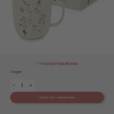
♡ FAVORITMARKERA
I lager
Mugg Osaka - 40 cl mängd
LÄGG TILL I VARUKORG