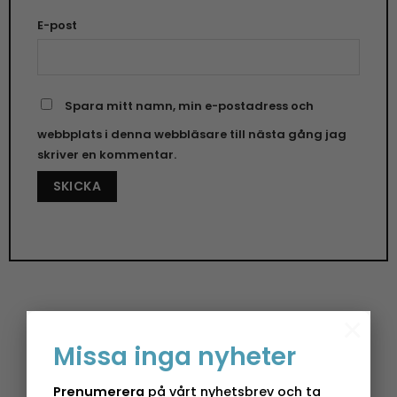
E-post
Spara mitt namn, min e-postadress och
webbplats i denna webbläsare till nästa gång jag
skriver en kommentar.
×
Mugg Osaka – 40 cl
Missa inga nyheter
Förbättra din dryckesupplevelse med en Mugg
Prenumerera
på vårt nyhetsbrev och ta
från PPD, som kombinerar både funktion och