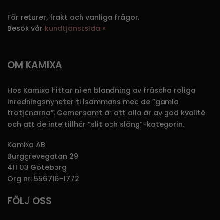
För returer, frakt och vanliga frågor.
Besök vår
kundtjänstsida »
OM KAMIXA
Hos Kamixa hittar ni en blandning av fräscha roliga
inredningsnyheter tillsammans med de ”gamla
trotjänarna”. Gemensamt är att alla är av god kvalité
och att de inte tillhör ”slit och släng”-kategorin.
Kamixa AB
Burggrevegatan 29
411 03 Göteborg
Org nr: 556716-1772
FÖLJ OSS