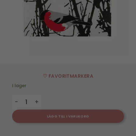
♡ FAVORITMARKERA
I lager
Pappersservetter - Domherrar - 33*33 cm mängd
LÄGG TILL I VARUKORG