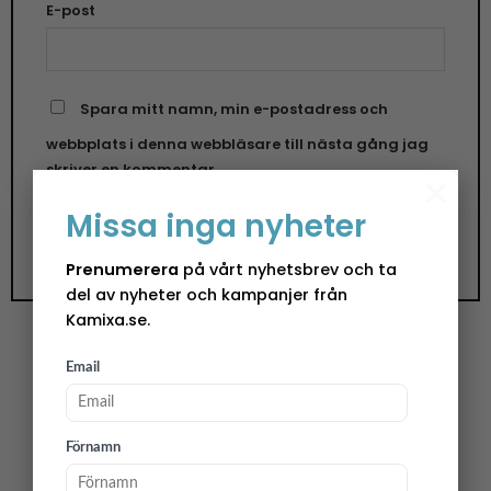
E-post
Spara mitt namn, min e-postadress och
webbplats i denna webbläsare till nästa gång jag
skriver en kommentar.
×
Missa inga nyheter
Prenumerera
på vårt nyhetsbrev och ta
del av nyheter och kampanjer från
Kamixa.se.
Email
Vintrig framdukning under julen
Vintern är vacker och så kan det också vara på
Förnamn
våra matbord, speciellt under juletider.
Pappersservetter med snygg design pryder fint i