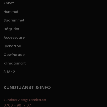
Köket
Hemmet
Badrummet
Högtider
Accessoarer
Lyckotroll
CowParade
Klimatsmart
3 för 2
KUNDTJÄNST & INFO
kundservice@kamixa.se
0700 - 90 17 07