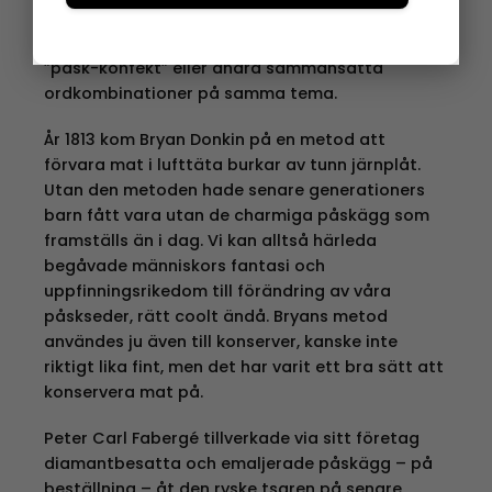
formella språket. På 1930-talet finns det gott
om exempel där man använde kombinationen
”påsk-konfekt” eller andra sammansatta
ordkombinationer på samma tema.
År 1813 kom Bryan Donkin på en metod att
förvara mat i lufttäta burkar av tunn järnplåt.
Utan den metoden hade senare generationers
barn fått vara utan de charmiga påskägg som
framställs än i dag. Vi kan alltså härleda
begåvade människors fantasi och
uppfinningsrikedom till förändring av våra
påskseder, rätt coolt ändå. Bryans metod
användes ju även till konserver, kanske inte
riktigt lika fint, men det har varit ett bra sätt att
konservera mat på.
Peter Carl Fabergé tillverkade via sitt företag
diamantbesatta och emaljerade påskägg – på
beställning – åt den ryske tsaren på senare