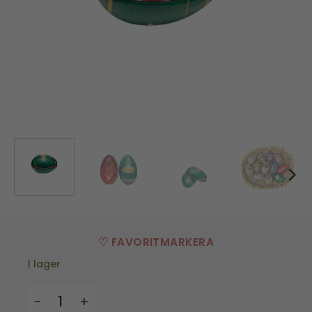
♡ FAVORITMARKERA
I lager
Påskägg i plåt - Smaragd mängd