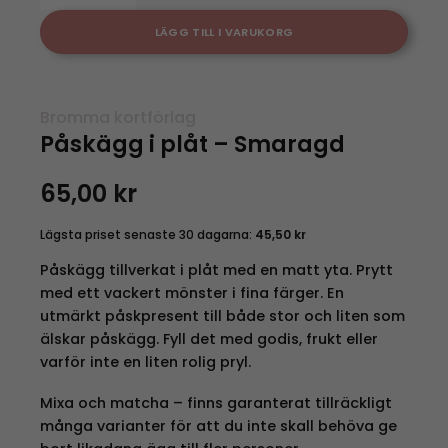
LÄGG TILL I VARUKORG
Bromma kortförlag
Påskägg i plåt – Smaragd
65,00
kr
Lägsta priset senaste 30 dagarna:
45,50
kr
Påskägg tillverkat i plåt med en matt yta. Prytt
med ett vackert mönster i fina färger. En
utmärkt påskpresent till både stor och liten som
älskar påskägg. Fyll det med godis, frukt eller
varför inte en liten rolig pryl.
Mixa och matcha – finns garanterat tillräckligt
många varianter för att du inte skall behöva ge