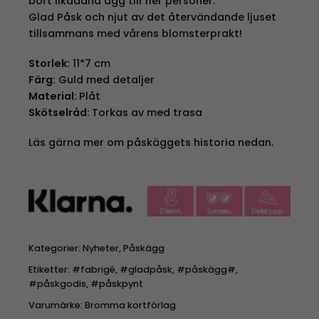
bort likadana ägg till fler personer.
Glad Påsk och njut av det återvändande ljuset
tillsammans med vårens blomsterprakt!
Storlek:
11*7 cm
Färg:
Guld med detaljer
Material:
Plåt
Skötselråd:
Torkas av med trasa
Läs gärna mer om påskäggets historia nedan.
Kategorier:
Nyheter
,
Påskägg
Etiketter:
#fabrigé
,
#gladpåsk
,
#påskägg#
,
#påskgodis
,
#påskpynt
Varumärke:
Bromma kortförlag