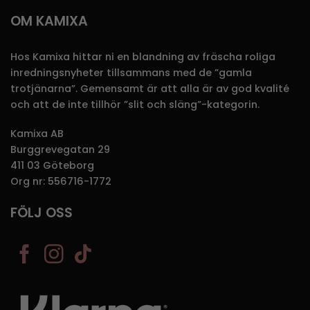
OM KAMIXA
Hos Kamixa hittar ni en blandning av fräscha roliga
inredningsnyheter tillsammans med de ”gamla
trotjänarna”. Gemensamt är att alla är av god kvalité
och att de inte tillhör ”slit och släng”-kategorin.
Kamixa AB
Burggrevegatan 29
411 03 Göteborg
Org nr: 556716-1772
FÖLJ OSS