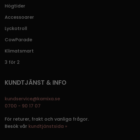
Högtider
Accessoarer
Lyckotroll
CowParade
Klimatsmart
3 för 2
KUNDTJÄNST & INFO
kundservice@kamixa.se
0700 - 90 17 07
För returer, frakt och vanliga frågor.
Besök vår
kundtjänstsida »