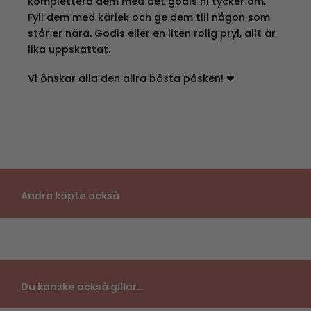
komplettera dem med det godis ni tycker om.
Fyll dem med kärlek och ge dem till någon som
står er nära. Godis eller en liten rolig pryl, allt är
lika uppskattat.
Vi önskar alla den allra bästa påsken! ❤
Andra köpte också
Du kanske också gillar..