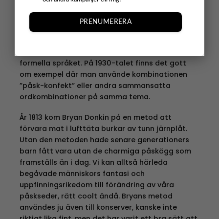
tiden blev även geléprodukterna stora favoriter.
PRENUMERERA
Ordet ”påskgodis” börjar inte användas förrän
på 1960-talet. Det beror sannolikt på att det tog
sin tid för ordet godis att etablera sig i det
formella språket. På 1930-talet finns det gott
om exempel där man använde kombinationen
”påsk-konfekt” eller andra sammansatta
ordkombinationer på samma tema.
År 1813 kom Bryan Donkin på en metod att
förvara mat i lufttäta burkar av tunn järnplåt.
Utan den metoden hade senare generationers
barn fått vara utan de charmiga påskägg som
framställs än i dag. Vi kan alltså härleda
begåvade människors fantasi och
uppfinningsrikedom till förändring av våra
påskseder, rätt coolt ändå. Bryans metod
användes ju även till konserver, kanske inte
riktigt lika fint, men det har varit ett bra sätt att