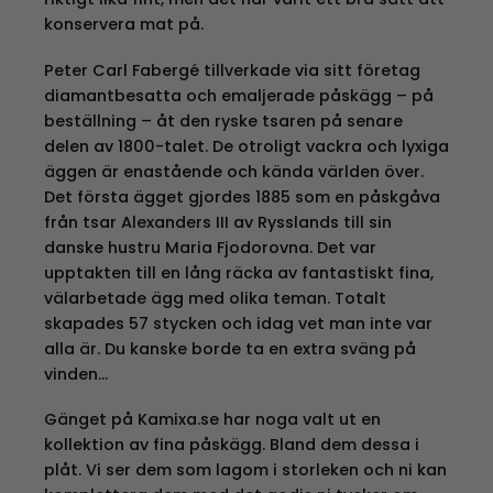
konservera mat på.
Peter Carl Fabergé tillverkade via sitt företag
diamantbesatta och emaljerade påskägg – på
beställning – åt den ryske tsaren på senare
delen av 1800-talet. De otroligt vackra och lyxiga
äggen är enastående och kända världen över.
Det första ägget gjordes 1885 som en påskgåva
från tsar Alexanders III av Rysslands till sin
danske hustru Maria Fjodorovna. Det var
upptakten till en lång räcka av fantastiskt fina,
välarbetade ägg med olika teman. Totalt
skapades 57 stycken och idag vet man inte var
alla är. Du kanske borde ta en extra sväng på
vinden…
Gänget på Kamixa.se har noga valt ut en
kollektion av fina påskägg. Bland dem dessa i
plåt. Vi ser dem som lagom i storleken och ni kan