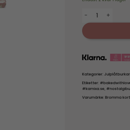
Plåtburk - Baked wit
Kategorier:
Julplåtburkar
Etiketter:
#bakedwithlov
#kamixa.se
,
#nostalgibu
Varumärke:
Bromma kort