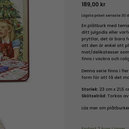
189,00
kr
Lägsta priset senaste 30 
En plåtburk med tema 
ditt julgodis eller var
pryttlar, det är bara 
att den är enkel att p
mat/delikatesser som 
finns i vackra och rol
Denna serie finns i fl
form för att få det ma
Storlek:
23 cm x 21,5 c
Skötselråd:
Torkas av
Läs mer om plåtburke
Endast 2 kvar i lager