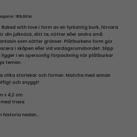
dagarna:
189,00
kr
Baked with love i form av en fyrkantig burk, förvara
för din julknäck, ditt te, nötter eller andra små
fantasin som sätter gränser. Plåtburkens form gör
lacera i skåpen eller vid vardagsrumsbordet. Slipp
ligger i en opersonlig förpackning när plåtburkar
iga teman.
era olika storlekar och former. Matcha med annan
ffigt och snyggt!
m x 4,2 cm
 med trasa
n historia nedan…