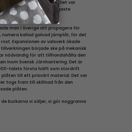
det av plåt ökad drastiskt. Det var
ä var fortfarande det billigaste
jade man i Sverige att propagera för
 numera kallad galvad järnplåt, för det
 rost. Expansionen av valsverk ökade
 tillverkningen började ske på mekanisk
ar nödvändig för att tillhandahålla den
en inom Svensk Järnhantering. Det är
900-talets första hälft som stordrift
låten till ett prisvärt material. Det var
er togs fram till skillnad från den
lsade plåten.
 de burkarna vi säljer, vi gör noggranna