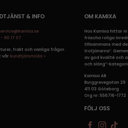
DTJÄNST & INFO
OM KAMIXA
service@kamixa.se
Hos Kamixa hittar ni
- 90 17 07
fräscha roliga inre
tillsammans med de
eturer, frakt och vanliga frågor.
trotjänarna”. Gemen
k vår
kundtjänstsida »
av god kvalité och att
och släng”-kategori
Kamixa AB
Burggrevegatan 29
411 03 Göteborg
Org nr: 556716-1772
FÖLJ OSS