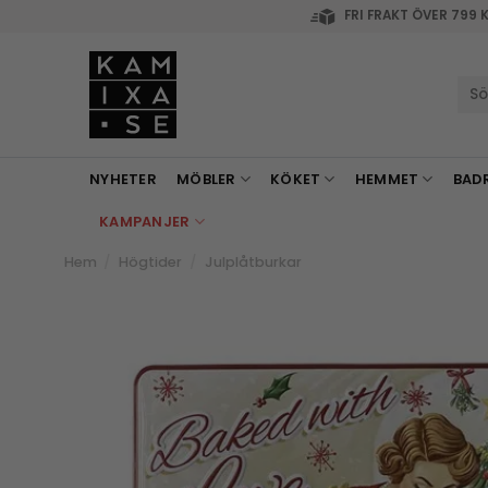
Skip
FRI FRAKT ÖVER 799 
to
content
Sök
efte
NYHETER
MÖBLER
KÖKET
HEMMET
BAD
KAMPANJER
Hem
/
Högtider
/
Julplåtburkar