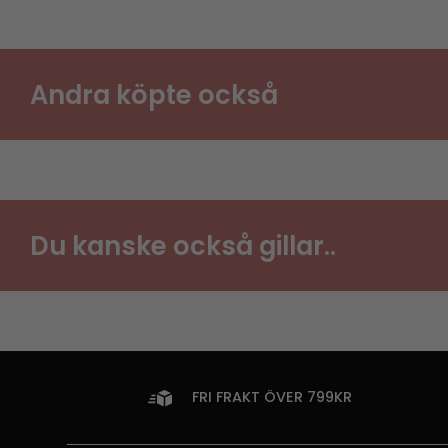
Andra köpte också
Du kanske också gillar..
FRI FRAKT ÖVER 799KR