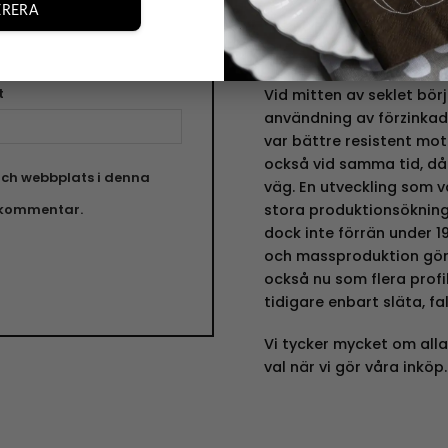
priser gjorde att nyttjan
RERA
dock ännu dyrbart och tr
materialet.
t
Vid mitten av seklet bör
användning av förzinkad,
var bättre resistent mot
också vid samma tid, då
ch webbplats i denna
väg. En utveckling som v
n kommentar.
stora produktionsökning
dock inte förrän under 1
och massproduktion gör p
också nu som flera profil
tidigare enbart släta, fa
Vi tycker mycket om alla
val när vi gör våra inköp.