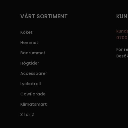
VÅRT SORTIMENT
KUN
kund
Köket
0700 
Hemmet
För r
Badrummet
Besö
Högtider
Accessoarer
Lyckotroll
CowParade
Klimatsmart
3 för 2