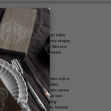
×
d with love
örvaringsburk perfekt för att hålla
 sitt hemtrevliga designmotiv skapar
ket och plåtburken fungerar lika bra
som en praktisk förvaring. Passar
n.
or favorit i många svenska hem och vi
ch där i hemmet. I köket, hallen,
et. Det är bara fantasin som sätter
ha burkarna till och vart man kan
 1800-talet kunde plåtvalsning i
isera med smidestillverkningen. Sänkta