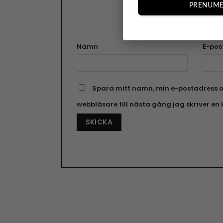
PRENUME
Namn
E-pos
Spara mitt namn, min e-postadress o
webbläsare till nästa gång jag skriver e