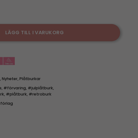
h love mängd
LÄGG TILL I VARUKORG
,
Nyheter
,
Plåtburkar
e
,
#förvaring
,
#julplåtburk
,
rk
,
#plåtburk
,
#retroburk
förlag