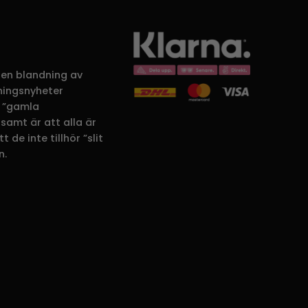
 en blandning av
dningsnyheter
 ”gamla
samt är att alla är
 de inte tillhör ”slit
n.