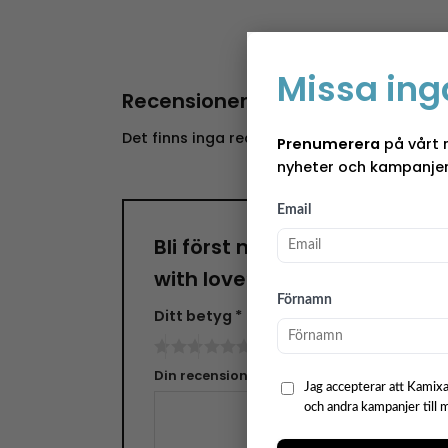
Missa ing
Recensioner
Det finns inga recensioner än.
Prenumerera
på vårt 
nyheter och kampanjer
Email
Bli först med att recensera 
with love”
Förnamn
Ditt betyg
*
Din recension
*
Jag accepterar att Kamixa
och andra kampanjer till 