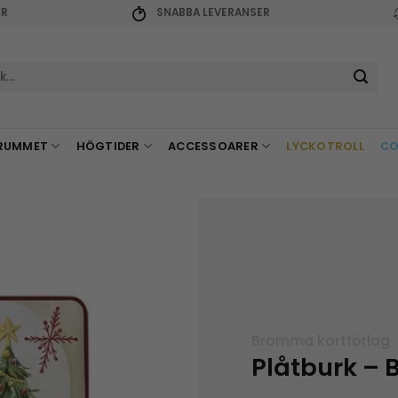
KR
SNABBA LEVERANSER
r:
RUMMET
HÖGTIDER
ACCESSOARER
LYCKOTROLL
CO
Bromma kortförlag
Plåtburk – 