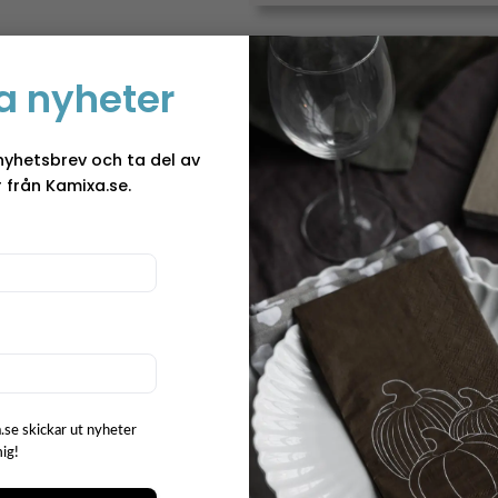
a nyheter
Plåtburk Bake
Charmig och nostalgisk f
nyhetsbrev och ta del av
hembakta godsaker. Med
 från Kamixa.se.
den en mysig känsla i kö
som en dekorativ detalj 
perfekt under julsäsonge
”Plåtburk – Baked
Idag är plåtburken en st
kan se burkar både här o
tvättstugan och badrumm
gränser på vad man kan 
.se skickar ut nyheter
placera dem. I början av
mig!
valsverk på allvar rival