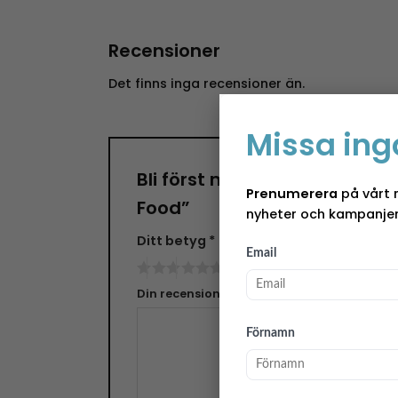
Recensioner
Det finns inga recensioner än.
Missa ing
Bli först med att recensera 
Prenumerera
på vårt 
Food”
nyheter och kampanjer
Ditt betyg
*
Email
Din recension
*
Förnamn