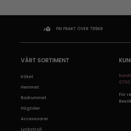
FRI FRAKT ÖVER 799KR
VÅRT SORTIMENT
KUN
kund
Köket
0700 
Hemmet
För r
Badrummet
Besö
Högtider
Accessoarer
Lyckotroll