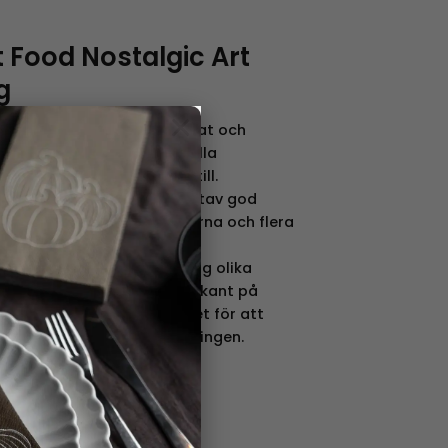
 Food Nostalgic Art
g
×
 Art Merchandising tillverkat och
ramgångsrika internationella
om många av oss känner till.
lgic Art Merchandising är utav god
 olika plåtburkarna, kopparna och flera
sprung i idéer för vår
 Nostalgic Art Merchandising olika
rån mängden och sätter guldkant på
 en otrolig retroburk istället för att
n opersonliga plastförpackningen.
k