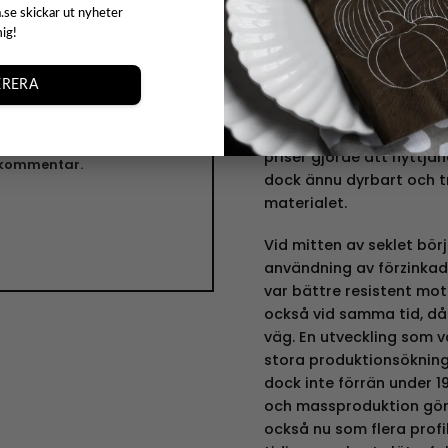
.se skickar ut nyheter
Idag är plåtburkens en s
mig!
kan se burkar både här o
t
tvättstugan och badrumm
gränser på vad man kan 
RERA
placera dem. I början av
ch webbplats i denna
valsverk på allvar rival
priser gjorde att nyttjan
n kommentar.
dock ännu dyrbart och tr
materialet.
Vid mitten av seklet bör
användning av förzinkad,
var bättre resistent mot
också vid samma tid, då
väg. En utveckling som v
stora produktionsökning
dock inte förrän under 1
och massproduktion gör p
också nu som flera profil