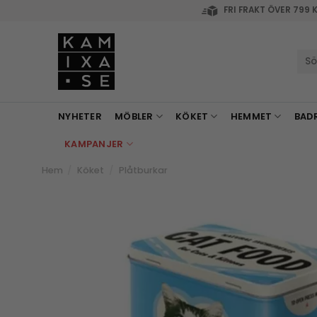
Skip
FRI FRAKT ÖVER 799 
to
content
Sök
efte
NYHETER
MÖBLER
KÖKET
HEMMET
BAD
KAMPANJER
Hem
/
Köket
/
Plåtburkar