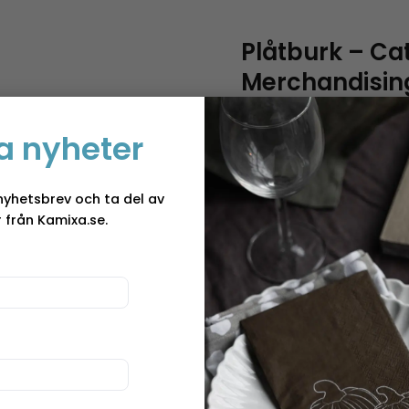
Plåtburk – Cat
Merchandisin
I många år har Nostalgic
a nyheter
producerat för mycket f
kampanjer, varumärken s
”Plåtburk – Cat
Produkterna ifrån Nosta
nyhetsbrev och ta del av
kvalitét, en mängd av de
 från Kamixa.se.
andra artiklar har sitt ur
detaljhandelskollektion.
produkter sticker ut if
vardagen, fyll din pasta i
låta det ligga kvar i de
Storlek:
10x14x20cm
Skötsel:
Ej diskmaskin
Användning:
För matbru