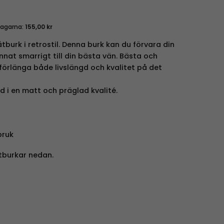
dagarna:
155,00
kr
tburk i retrostil. Denna burk kan du förvara din
nat smarrigt till din bästa vän. Bästa och
förlänga både livslängd och kvalitet på det
ad i en matt och präglad kvalité.
bruk
tburkar nedan.
mängd