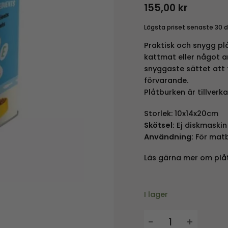
155,00
kr
Lägsta priset senaste 30 
Praktisk och snygg plå
kattmat eller något an
snyggaste sättet att 
förvarande.
Plåtburken är tillverk
Storlek: 10x14x20cm
Skötsel:
Ej diskmaskin
Användning:
För mat
Läs gärna mer om plå
I lager
Plåtburk - Cat Food 