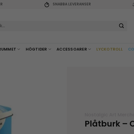
KR
SNABBA LEVERANSER
r:
RUMMET
HÖGTIDER
ACCESSOARER
LYCKOTROLL
CO
Nostalgic Art Merch
Plåtburk – 