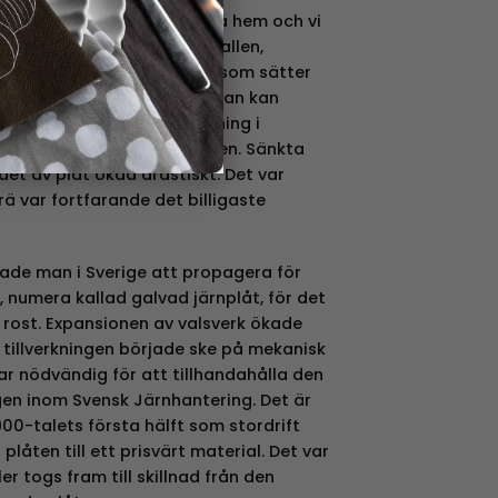
tor favorit i många svenska hem och vi
ch där i hemmet. I köket, hallen,
et. Det är bara fantasin som sätter
ha burkarna till och vart man kan
 1800-talet kunde plåtvalsning i
isera med smidestillverkningen. Sänkta
det av plåt ökad drastiskt. Det var
ä var fortfarande det billigaste
jade man i Sverige att propagera för
 numera kallad galvad järnplåt, för det
 rost. Expansionen av valsverk ökade
 tillverkningen började ske på mekanisk
ar nödvändig för att tillhandahålla den
en inom Svensk Järnhantering. Det är
900-talets första hälft som stordrift
låten till ett prisvärt material. Det var
er togs fram till skillnad från den