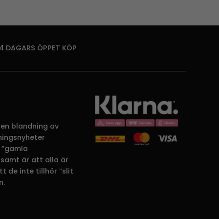
14 DAGARS ÖPPET KÖP
 en blandning av
dningsnyheter
 ”gamla
samt är att alla är
 de inte tillhör ”slit
n.