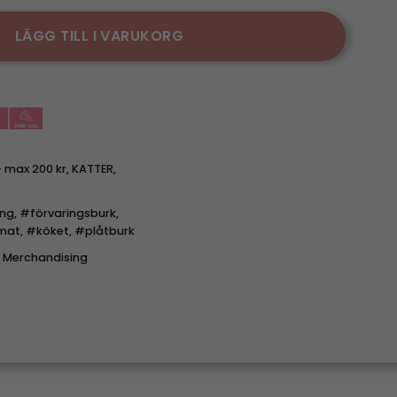
LÄGG TILL I VARUKORG
- max 200 kr
,
KATTER
,
ing
,
#förvaringsburk
,
mat
,
#köket
,
#plåtburk
t Merchandising