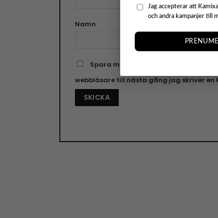
Jag accepterar att Kamixa
och andra kampanjer till 
Namn
E-pos
PRENUME
Spara mitt namn, min e-postadress o
webbläsare till nästa gång jag skriver e