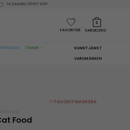
14 DAGARS ÖPPET KÖP
0
FAVORITER
VARUKORG
WPARADE
TEMAN
KUNDTJÄNST
VARUMÄRKEN
♡ FAVORITMARKERA
andising
Cat Food