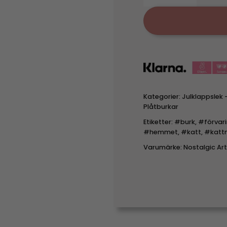
Kategorier:
Julklappslek 
Plåtburkar
Etiketter:
#burk
,
#förvar
#hemmet
,
#katt
,
#katt
Varumärke:
Nostalgic Ar