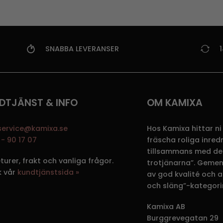
SNABBA LEVERANSER
DTJÄNST & INFO
OM KAMIXA
service@kamixa.se
Hos Kamixa hittar ni
- 90 17 07
fräscha roliga inre
tillsammans med de
eturer, frakt och vanliga frågor.
trotjänarna”. Gemen
k vår
kundtjänstsida »
av god kvalité och att
och släng”-kategori
Kamixa AB
Burggrevegatan 29