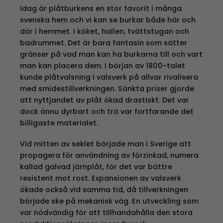
Idag är plåtburkens en stor favorit i många
svenska hem och vi kan se burkar både här och
där i hemmet. I köket, hallen, tvättstugan och
badrummet. Det är bara fantasin som sätter
gränser på vad man kan ha burkarna till och vart
man kan placera dem. I början av 1800-talet
kunde plåtvalsning i valsverk på allvar rivalisera
med smidestillverkningen. Sänkta priser gjorde
att nyttjandet av plåt ökad drastiskt. Det var
dock ännu dyrbart och trä var fortfarande det
billigaste materialet.
Vid mitten av seklet började man i Sverige att
propagera för användning av förzinkad, numera
kallad galvad järnplåt, för det var bättre
resistent mot rost. Expansionen av valsverk
ökade också vid samma tid, då tillverkningen
började ske på mekanisk väg. En utveckling som
var nödvändig för att tillhandahålla den stora