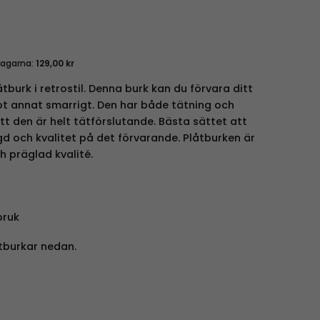
dagarna:
129,00
kr
tburk i retrostil. Denna burk kan du förvara ditt
got annat smarrigt. Den har både tätning och
tt den är helt tätförslutande. Bästa sättet att
gd och kvalitet på det förvarande. Plåtburken är
h präglad kvalité.
bruk
tburkar nedan.