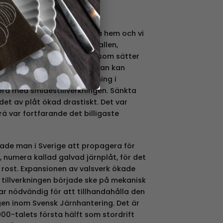
k
tor favorit i många svenska hem och vi
ch där i hemmet. I köket, hallen,
et. Det är bara fantasin som sätter
ha burkarna till och vart man kan
 1800-talet kunde plåtvalsning i
isera med smidestillverkningen. Sänkta
det av plåt ökad drastiskt. Det var
ä var fortfarande det billigaste
jade man i Sverige att propagera för
 numera kallad galvad järnplåt, för det
 rost. Expansionen av valsverk ökade
 tillverkningen började ske på mekanisk
ar nödvändig för att tillhandahålla den
en inom Svensk Järnhantering. Det är
900-talets första hälft som stordrift