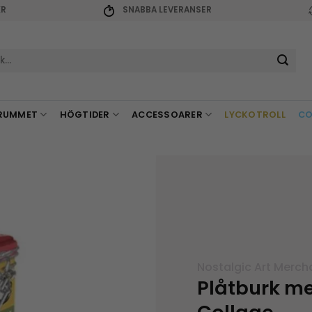
KR
SNABBA LEVERANSER
r:
RUMMET
HÖGTIDER
ACCESSOARER
LYCKOTROLL
CO
Nostalgic Art Merch
Plåtburk me