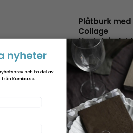
Plåtburk med
Collage
Nostalgic Art
a nyheter
I många år har Nostalgic
producerat för mycket f
 ”Plåtburk med
kampanjer, varumärken 
nyhetsbrev och ta del av
”
till.Produkterna ifrån N
 från Kamixa.se.
kvalitét, en mängd av de
andra artiklar har sitt ur
detaljhandelskollektion.
produkter sticker ut if
vardagen, fyll din pasta i
låta det ligga kvar i de
Storlek:
7,5x11x17,5 cm