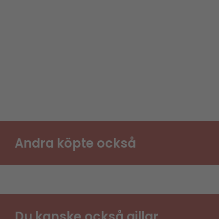
Andra köpte också
Du kanske också gillar..