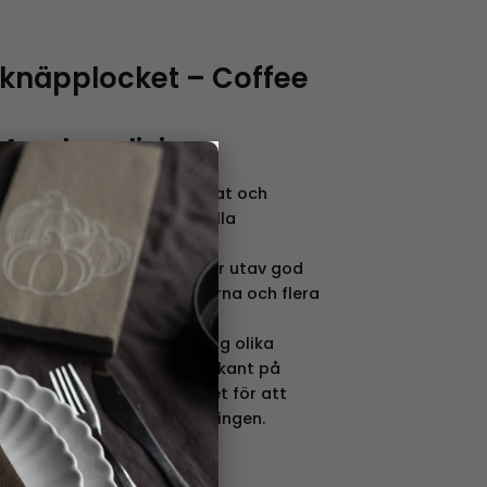
 knäpplocket – Coffee
 Merchandising
×
 Art Merchandising tillverkat och
ramgångsrika internationella
som många av oss känner
ostalgic Art Merchandising är utav god
 olika plåtburkarna, kopparna och flera
sprung i idéer för vår
 Nostalgic Art Merchandising olika
rån mängden och sätter guldkant på
 en otrolig retroburk istället för att
n opersonliga plastförpackningen.