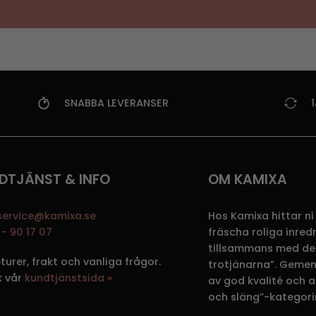
SNABBA LEVERANSER
DTJÄNST & INFO
OM KAMIXA
service@kamixa.se
Hos Kamixa hittar ni
- 90 17 07
fräscha roliga inre
tillsammans med de
eturer, frakt och vanliga frågor.
trotjänarna”. Gemen
k vår
kundtjänstsida »
av god kvalité och att
och släng”-kategori