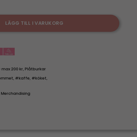
ock - Coffee Collage mängd
LÄGG TILL I VARUKORG
- max 200 kr
,
Plåtburkar
emmet
,
#kaffe
,
#köket
,
t Merchandising