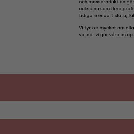
och massproduktion gör p
också nu som flera profil
tidigare enbart släta, fa
Vi tycker mycket om alla
val när vi gör våra inköp.