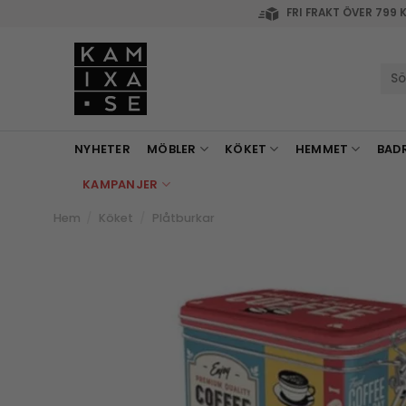
Skip
FRI FRAKT ÖVER 799 
to
content
Sök
efte
NYHETER
MÖBLER
KÖKET
HEMMET
BAD
KAMPANJER
Hem
/
Köket
/
Plåtburkar