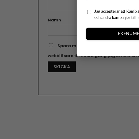
Jag accepterar att Kamixa
och andra kampanjer till 
Namn
E-pos
PRENUME
Spara mitt namn, min e-postadress o
webbläsare till nästa gång jag skriver e