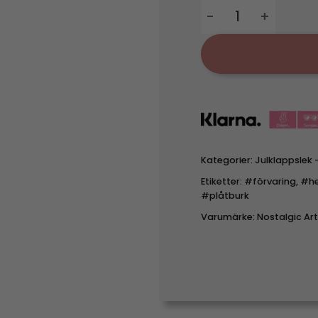
Plåtburk med spännl
Kategorier:
Julklappslek 
Etiketter:
#förvaring
,
#h
#plåtburk
Varumärke:
Nostalgic Ar