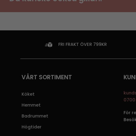
FRI FRAKT ÖVER 799KR
VÅRT SORTIMENT
KUN
kund
Köket
0700 
Hemmet
För r
Badrummet
Besö
Högtider