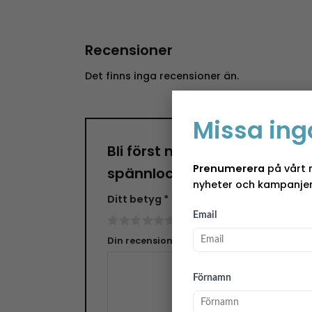
Recensioner
Det finns inga recensioner än.
Missa ing
Bli först med att recensera
Prenumerera
på vårt 
spännlock – Coffee Collage
nyheter och kampanjer
Ditt betyg
*
Email
Din recension
*
Förnamn