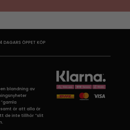
14 DAGARS ÖPPET KÖP
 en blandning av
dningsnyheter
 ”gamla
samt är att alla är
 de inte tillhör ”slit
n.