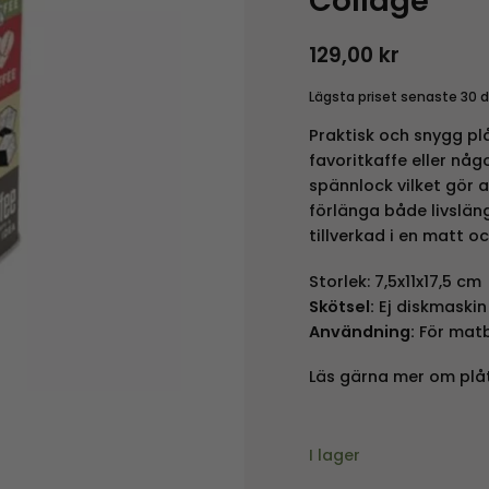
Collage
129,00
kr
Lägsta priset senaste 30 
Praktisk och snygg plå
favoritkaffe eller nå
spännlock vilket gör a
förlänga både livslän
tillverkad i en matt oc
Storlek: 7,5x11x17,5 cm
Skötsel:
Ej diskmaskin
Användning:
För mat
Läs gärna mer om plå
I lager