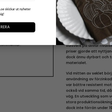
Skötsel:
Ej diskmaskin
Användning:
För matbru
.se skickar ut nyheter
mig!
t
Idag är plåtburkens en s
kan se burkar både här o
RERA
tvättstugan och badrumm
gränser på vad man kan 
ch webbplats i denna
placera dem. I början av
n kommentar.
valsverk på allvar rival
priser gjorde att nyttjan
dock ännu dyrbart och tr
materialet.
Vid mitten av seklet bör
användning av förzinkad,
var bättre resistent mot
också vid samma tid, då
väg. En utveckling som v
stora produktionsökning
dock inte förrän under 1