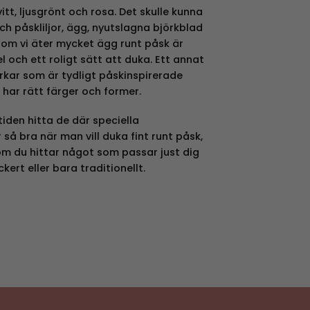
itt, ljusgrönt och rosa. Det skulle kunna
och påskliljor, ägg, nyutslagna björkblad
som vi äter mycket ägg runt påsk är
och ett roligt sätt att duka. Ett annat
rkar som är tydligt påskinspirerade
 har rätt färger och former.
tiden hitta de där speciella
å bra när man vill duka fint runt påsk,
om du hittar något som passar just dig
ackert eller bara traditionellt.