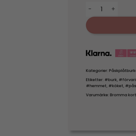
Plåtburk med spännl
Kategorier:
Påskplåtburk
Etiketter:
#burk
,
#förvar
#hemmet
,
#köket
,
#pås
Varumärke:
Bromma kort