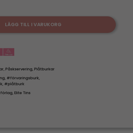
ock - Chickens mängd
LÄGG TILL I VARUKORG
ar
,
Påskservering
,
Plåtburkar
ing
,
#förvaringsburk
,
k
,
#plåtburk
förlag
,
Elite Tins