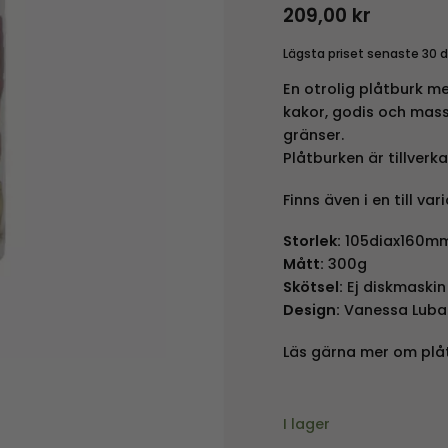
209,00
kr
Lägsta priset senaste 30 
En otrolig plåtburk me
kakor, godis och mass
gränser.
Plåtburken är tillverk
Finns även i en till 
Storlek:
105diax160m
Mått:
300g
Skötsel:
Ej diskmaskin
Design:
Vanessa Luba
Läs gärna mer om plå
I lager