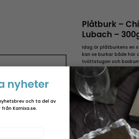
Plåtburk – Ch
Lubach – 300
Idag är plåtburkens en s
kan se burkar både här o
tvättstugan och badrumm
 ”Plåtburk med
gränser på vad man kan 
placera dem. I början av
a nyheter
valsverk på allvar rival
priser gjorde att nyttjan
dock ännu dyrbart och tr
nyhetsbrev och ta del av
materialet.
 från Kamixa.se.
Vid mitten av seklet bör
användning av förzinkad,
var bättre resistent mot
också vid samma tid, då