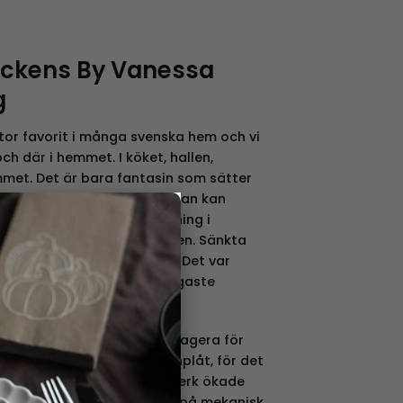
ickens By Vanessa
g
tor favorit i många svenska hem och vi
ch där i hemmet. I köket, hallen,
et. Det är bara fantasin som sätter
ha burkarna till och vart man kan
×
 1800-talet kunde plåtvalsning i
isera med smidestillverkningen. Sänkta
det av plåt ökad drastiskt. Det var
ä var fortfarande det billigaste
jade man i Sverige att propagera för
 numera kallad galvad järnplåt, för det
 rost. Expansionen av valsverk ökade
 tillverkningen började ske på mekanisk