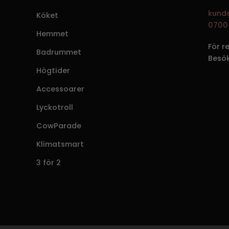
kund
Köket
0700 
Hemmet
För r
Badrummet
Besö
Högtider
Accessoarer
Lyckotroll
CowParade
Klimatsmart
3 för 2