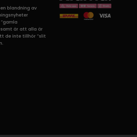
 en blandning av
dningsnyheter
 ”gamla
samt är att alla är
 de inte tillhör ”slit
n.