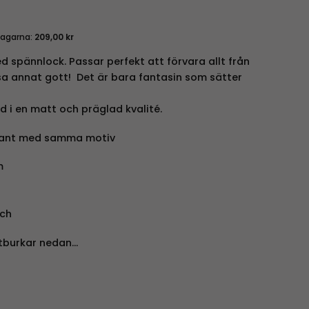
dagarna:
209,00
kr
d spännlock. Passar perfekt att förvara allt från
a annat gott! Det är bara fantasin som sätter
ad i en matt och präglad kvalité.
variant med samma motiv
m
ch
tburkar nedan…