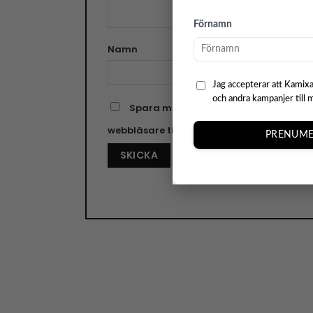
Förnamn
Namn
E-pos
Jag accepterar att Kamixa
och andra kampanjer till 
Spara mitt namn, min e-postadress o
webbläsare till nästa gång jag skriver e
PRENUME