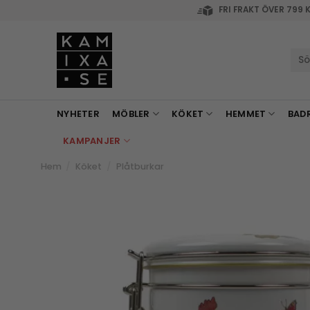
Skip
FRI FRAKT ÖVER 799 
to
content
Sök
efte
NYHETER
MÖBLER
KÖKET
HEMMET
BAD
KAMPANJER
Hem
/
Köket
/
Plåtburkar