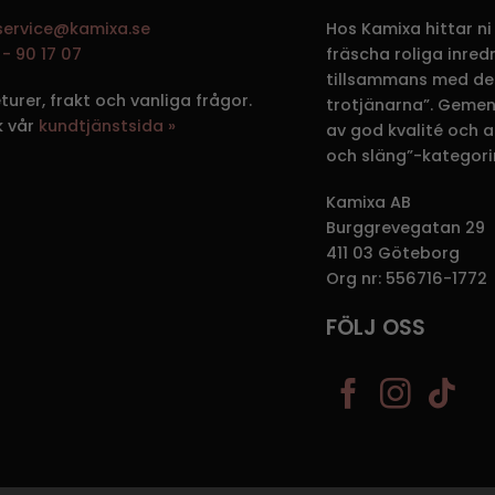
service@kamixa.se
Hos Kamixa hittar ni
- 90 17 07
fräscha roliga inre
tillsammans med de
eturer, frakt och vanliga frågor.
trotjänarna”. Gemen
k vår
kundtjänstsida »
av god kvalité och att
och släng”-kategori
Kamixa AB
Burggrevegatan 29
411 03 Göteborg
Org nr: 556716-1772
FÖLJ OSS