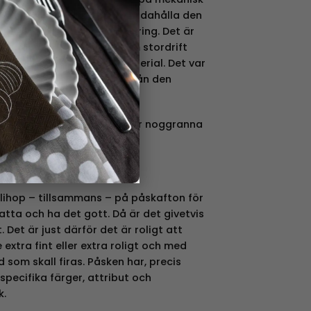
ar nödvändig för att tillhandahålla den
en inom Svensk Järnhantering. Det är
900-talets första hälft som stordrift
låten till ett prisvärt material. Det var
er togs fram till skillnad från den
lsade plåten.
 de burkarna vi säljer, vi gör noggranna
llihop – tillsammans – på påskafton för
tta och ha det gott. Då är det givetvis
. Det är just därför det är roligt att
 extra fint eller extra roligt och med
 som skall firas. Påsken har, precis
specifika färger, attribut och
k.