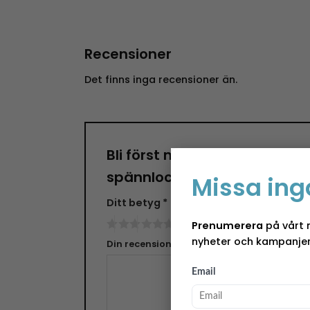
Recensioner
Det finns inga recensioner än.
Bli först med att recensera
spännlock – Chickens”
Missa ing
Ditt betyg
*
Prenumerera
på vårt 
nyheter och kampanjer
Din recension
*
Email