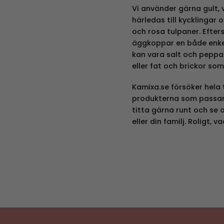
Vi använder gärna gult, v
härledas till kycklingar 
och rosa tulpaner. Efter
äggkoppar en både enkel 
kan vara salt och peppa
eller fat och brickor som
Kamixa.se försöker hela 
produkterna som passar s
titta gärna runt och se 
eller din familj. Roligt, v