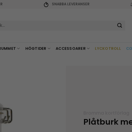
KR
SNABBA LEVERANSER
r:
RUMMET
HÖGTIDER
ACCESSOARER
LYCKOTROLL
CO
Bromma kortförlag
Plåtburk m