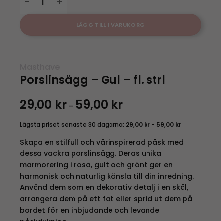
LÄGG TILL I VARUKORG
Masthave
Porslinsägg – Gul – fl. strl
29,00
kr
59,00
kr
Prisintervall:
–
29,00 kr
till
59,00 kr
Lägsta priset senaste 30 dagarna:
29,00
kr
-
59,00
kr
Skapa en stilfull och vårinspirerad påsk med
dessa vackra porslinsägg. Deras unika
marmorering i rosa, gult och grönt ger en
harmonisk och naturlig känsla till din inredning.
Använd dem som en dekorativ detalj i en skål,
arrangera dem på ett fat eller sprid ut dem på
bordet för en inbjudande och levande