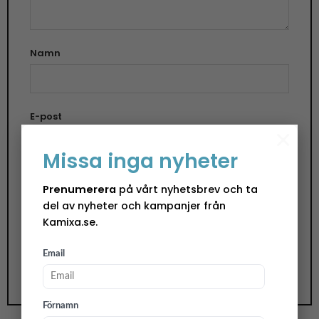
Namn
E-post
×
Missa inga nyheter
Spara mitt namn, min e-postadress och
Prenumerera
på vårt nyhetsbrev och ta
webbplats i denna webbläsare till nästa gång jag
del av nyheter och kampanjer från
skriver en kommentar.
Kamixa.se.
Email
Förnamn