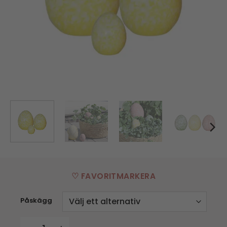
♡ FAVORITMARKERA
Påskägg
Porslinsägg - Gul - fl. strl mängd