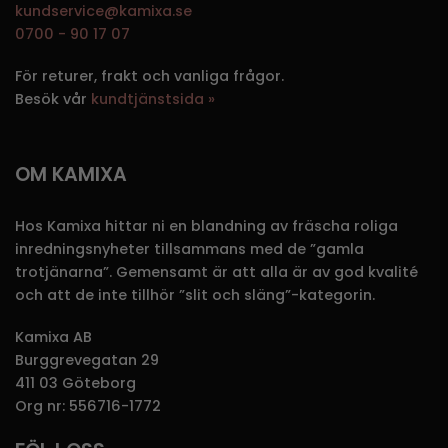
kundservice@kamixa.se
0700 - 90 17 07
För returer, frakt och vanliga frågor.
Besök vår
kundtjänstsida »
OM KAMIXA
Hos Kamixa hittar ni en blandning av fräscha roliga
inredningsnyheter tillsammans med de ”gamla
trotjänarna”. Gemensamt är att alla är av god kvalité
och att de inte tillhör ”slit och släng”-kategorin.
Kamixa AB
Burggrevegatan 29
411 03 Göteborg
Org nr: 556716-1772