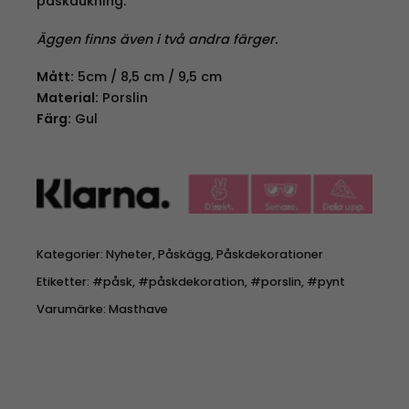
påskdukning.
Äggen finns även i två andra färger.
Mått:
5cm / 8,5 cm / 9,5 cm
Material:
Porslin
Färg:
Gul
Kategorier:
Nyheter
,
Påskägg
,
Påskdekorationer
Etiketter:
#påsk
,
#påskdekoration
,
#porslin
,
#pynt
Varumärke:
Masthave