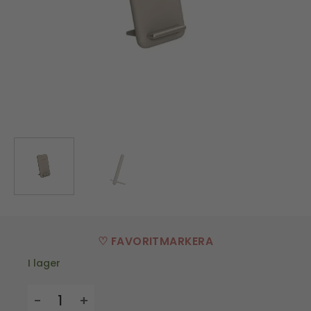
♡ FAVORITMARKERA
I lager
Trådlöst Laddningsställ reCHARGE - Ivory Sand mäng