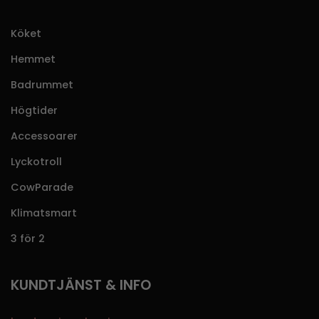
Köket
Hemmet
Badrummet
Högtider
Accessoarer
Lyckotroll
CowParade
Klimatsmart
3 för 2
KUNDTJÄNST & INFO