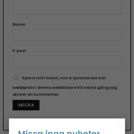
Namn
E-post
Spara mitt namn, min e-postadress och
webbplats i denna webbläsare till nästa gång jag
skriver en kommentar.
×
Missa inga nyheter