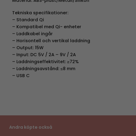
Material: ABS-plast/Metall/Silikon
Tekniska specifikationer:
– Standard Qi
– Kompatibel med Qi- enheter
– Laddkabel ingår
– Horisontell och vertikal laddning
– Output: 15W
– Input: DC 5V / 2A – 9V / 2A
– Laddningseffektivitet: ≥72%
– Laddningsavstånd: ≤8 mm
– USB C
Andra köpte också