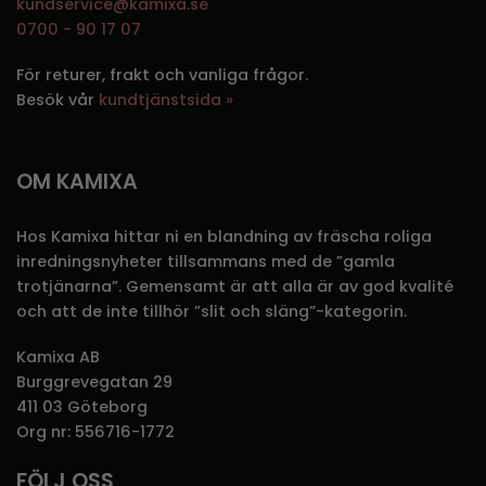
kundservice@kamixa.se
0700 - 90 17 07
För returer, frakt och vanliga frågor.
Besök vår
kundtjänstsida »
OM KAMIXA
Hos Kamixa hittar ni en blandning av fräscha roliga
inredningsnyheter tillsammans med de ”gamla
trotjänarna”. Gemensamt är att alla är av god kvalité
och att de inte tillhör ”slit och släng”-kategorin.
Kamixa AB
Burggrevegatan 29
411 03 Göteborg
Org nr: 556716-1772
FÖLJ OSS