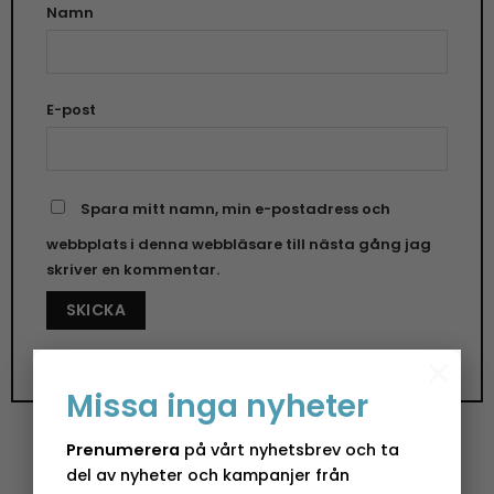
Namn
E-post
Spara mitt namn, min e-postadress och
webbplats i denna webbläsare till nästa gång jag
skriver en kommentar.
×
Missa inga nyheter
Prenumerera
på vårt nyhetsbrev och ta
del av nyheter och kampanjer från