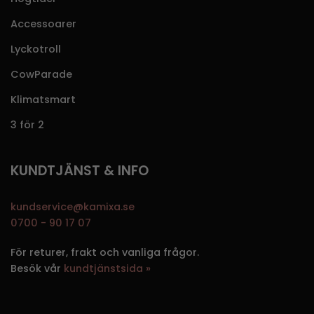
Accessoarer
Lyckotroll
CowParade
Klimatsmart
3 för 2
KUNDTJÄNST & INFO
kundservice@kamixa.se
0700 - 90 17 07
För returer, frakt och vanliga frågor.
Besök vår
kundtjänstsida »