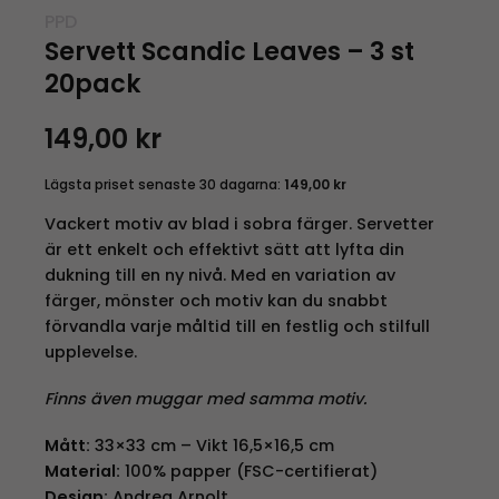
PPD
Servett Scandic Leaves – 3 st
20pack
149,00
kr
Lägsta priset senaste 30 dagarna:
149,00
kr
Vackert motiv av blad i sobra färger. Servetter
är ett enkelt och effektivt sätt att lyfta din
dukning till en ny nivå. Med en variation av
färger, mönster och motiv kan du snabbt
förvandla varje måltid till en festlig och stilfull
upplevelse.
Finns även muggar med samma motiv.
Mått:
33×33 cm – Vikt 16,5×16,5 cm
Material:
100% papper (FSC-certifierat)
Design:
Andrea Arnolt