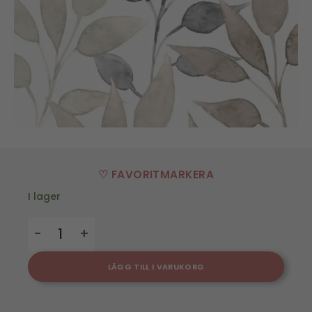
♡ FAVORITMARKERA
I lager
Servett Scandic Leaves - 3 st 20pack mängd
LÄGG TILL I VARUKORG