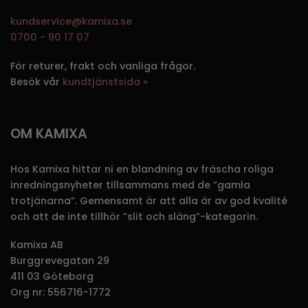
kundservice@kamixa.se
0700 - 90 17 07
För returer, frakt och vanliga frågor.
Besök vår
kundtjänstsida »
OM KAMIXA
Hos Kamixa hittar ni en blandning av fräscha roliga
inredningsnyheter tillsammans med de ”gamla
trotjänarna”. Gemensamt är att alla är av god kvalité
och att de inte tillhör ”slit och släng”-kategorin.
Kamixa AB
Burggrevegatan 29
411 03 Göteborg
Org nr: 556716-1772