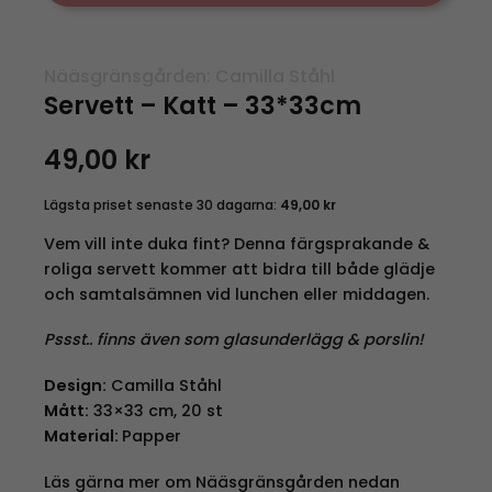
Nääsgränsgården: Camilla Ståhl
Servett – Katt – 33*33cm
49,00
kr
Lägsta priset senaste 30 dagarna:
49,00
kr
Vem vill inte duka fint? Denna färgsprakande &
roliga servett kommer att bidra till både glädje
och samtalsämnen vid lunchen eller middagen.
Pssst.. finns även som glasunderlägg & porslin!
Design:
Camilla Ståhl
Mått:
33×33 cm, 20 st
Material:
Papper
Läs gärna mer om Nääsgränsgården nedan