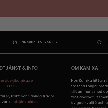
SNABBA LEVERANSER
DTJÄNST & INFO
OM KAMIXA
service@kamixa.se
Hos Kamixa hittar ni
- 90 17 07
fräscha roliga inre
tillsammans med de
eturer, frakt och vanliga frågor.
trotjänarna”. Gemen
k vår
kundtjänstsida »
av god kvalité och att