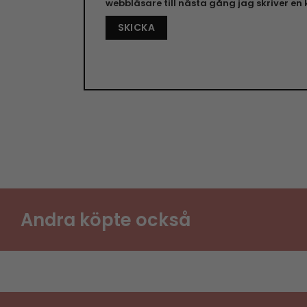
webbläsare till nästa gång jag skriver e
Andra köpte också