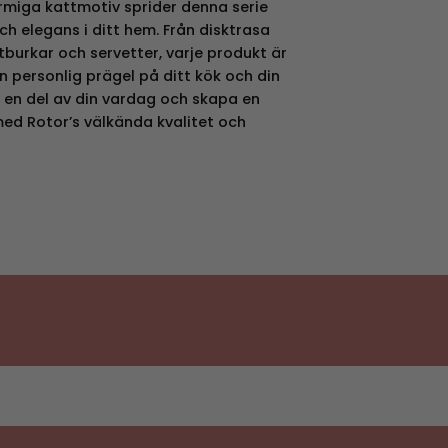
rmiga kattmotiv sprider denna serie
h elegans i ditt hem. Från disktrasa
tburkar och servetter, varje produkt är
n personlig prägel på ditt kök och din
li en del av din vardag och skapa en
med Rotor’s välkända kvalitet och