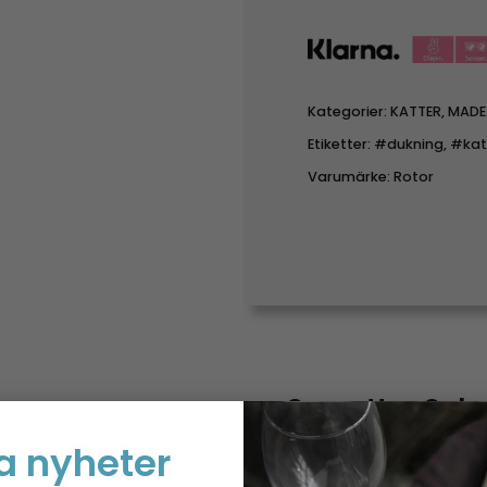
Kategorier:
KATTER
,
MADE
Etiketter:
#dukning
,
#kat
Varumärke:
Rotor
Servetter Sel
a nyheter
Dessa servetter från Ro
detalj som ger din duknin