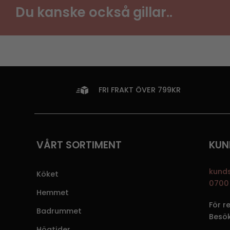
Du kanske också gillar..
FRI FRAKT ÖVER 799KR
VÅRT SORTIMENT
KUN
kund
Köket
0700 
Hemmet
För r
Badrummet
Besö
Högtider