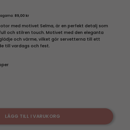
dagarna:
89,00
kr
Rotor med motivet Selma, är en perfekt detalj som
full och stilren touch. Motivet med den eleganta
lädje och värme, vilket gör servetterna till ett
 till vardags och fest.
pper
ngd
LÄGG TILL I VARUKORG