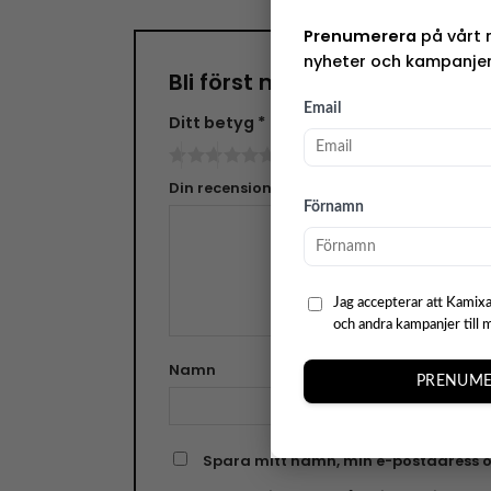
Prenumerera
på vårt 
nyheter och kampanjer
Bli först med att recensera
Email
Ditt betyg
*
Din recension
*
Förnamn
Jag accepterar att Kamixa
och andra kampanjer till 
Namn
E-pos
PRENUME
Spara mitt namn, min e-postadress o