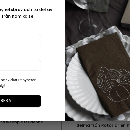
med den eleganta katten
nyhetsbrev och ta del av
gör servetterna till ett 
 från Kamixa.se.
fest.
 ”Servetter Selma”
Varumärke
Rotor är ett designföre
funktionalitet med ett s
deras produktion sker lo
Sjuhäradsbygden och Da
nära kan de säkerställa 
hantverksskicklighet och
.se skickar ut nyheter
mig!
Rotor strävar efter att 
samtidigt som de tar häns
t
miljön.
RERA
Kollektionen Sel
ch webbplats i denna
Selma från Rotor är en hy