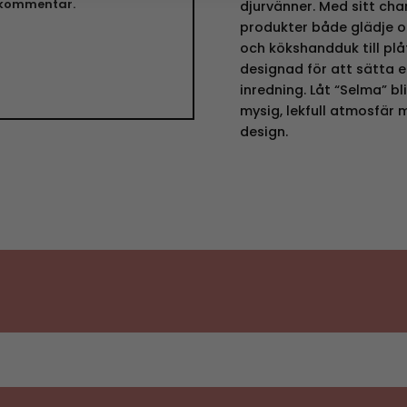
n kommentar.
djurvänner. Med sitt cha
produkter både glädje oc
och kökshandduk till plå
designad för att sätta e
inredning. Låt “Selma” b
mysig, lekfull atmosfär 
design.