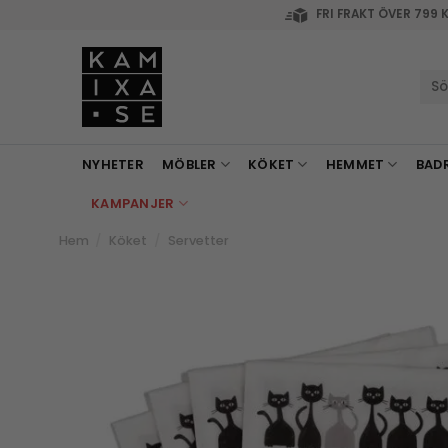
Skip
FRI FRAKT ÖVER 799 
to
content
Sök
efte
NYHETER
MÖBLER
KÖKET
HEMMET
BAD
KAMPANJER
Hem
/
Köket
/
Servetter