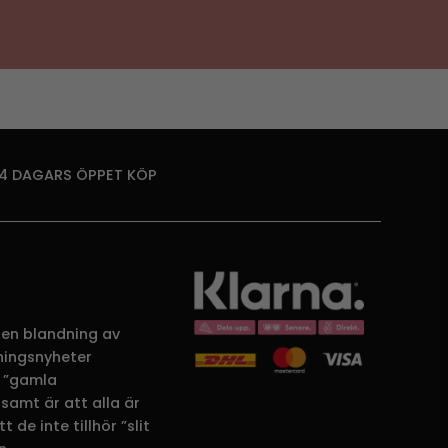
14 DAGARS ÖPPET KÖP
 en blandning av
dningsnyheter
 ”gamla
samt är att alla är
 de inte tillhör ”slit