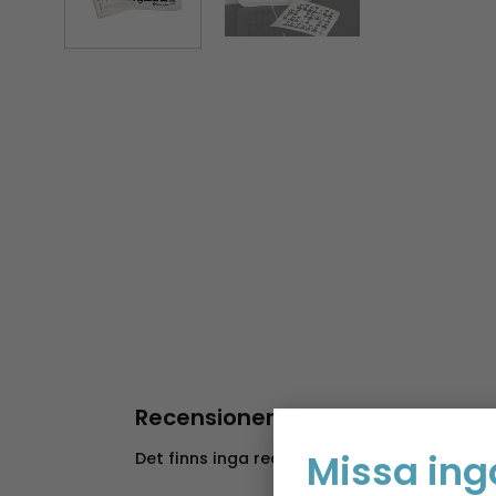
Recensioner
Missa ing
Det finns inga recensioner än.