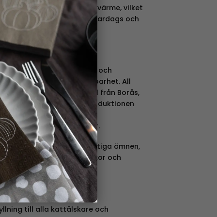
 Selma sprider glädje och värme, vilket
uppskattat inslag både till vardags och
tag som kombinerar estetik och
tarkt engagemang för hållbarhet. All
kalt i Sverige, med material från Borås,
larna. Genom att hålla produktionen
hög kvalitet, stödja
 undvika långa transporter.
skapa tidlös design utan giftiga ämnen,
yn till rättvisa arbetsvillkor och
ma
llning till alla kattälskare och