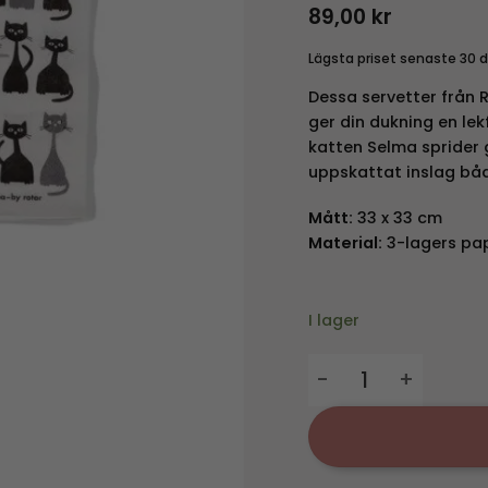
89,00
kr
Lägsta priset senaste 30 
Dessa servetter från 
ger din dukning en lek
katten Selma sprider g
uppskattat inslag både
Mått:
33 x 33 cm
Material:
3-lagers pa
I lager
Servetter Selma mä