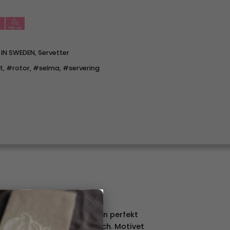
 IN SWEDEN
,
Servetter
t
,
#rotor
,
#selma
,
#servering
ma
×
tor med motivet Selma, är en perfekt
g en lekfull och stilren touch. Motivet