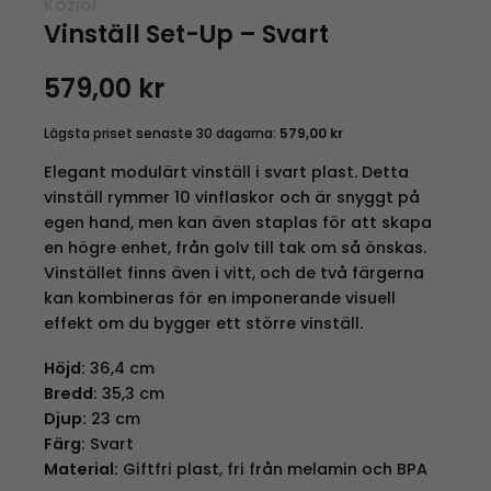
Koziol
Vinställ Set-Up – Svart
579,00
kr
Lägsta priset senaste 30 dagarna:
579,00
kr
Elegant modulärt vinställ i svart plast. Detta
vinställ rymmer 10 vinflaskor och är snyggt på
egen hand, men kan även staplas för att skapa
en högre enhet, från golv till tak om så önskas.
Vinstället finns även i vitt, och de två färgerna
kan kombineras för en imponerande visuell
effekt om du bygger ett större vinställ.
Höjd:
36,4 cm
Bredd:
35,3 cm
Djup:
23 cm
Färg:
Svart
Material:
Giftfri plast, fri från melamin och BPA