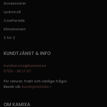
Accessoarer
Lyckotroll
CowParade
Klimatsmart
3 för 2
KUNDTJÄNST & INFO
kundservice@kamixa.se
0700 - 90 17 07
För returer, frakt och vanliga frågor.
Besök vår
kundtjänstsida »
OM KAMIXA