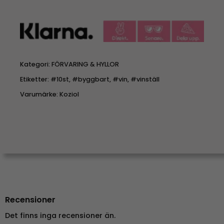
Kategori:
FÖRVARING & HYLLOR
Etiketter:
#10st
,
#byggbart
,
#vin
,
#vinställ
Varumärke:
Koziol
Recensioner
Det finns inga recensioner än.