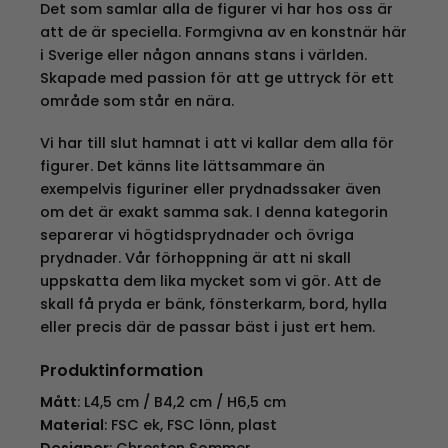
Det som samlar alla de figurer vi har hos oss är
att de är speciella. Formgivna av en konstnär här
i Sverige eller någon annans stans i världen.
Skapade med passion för att ge uttryck för ett
område som står en nära.
Vi har till slut hamnat i att vi kallar dem alla för
figurer. Det känns lite lättsammare än
exempelvis figuriner eller prydnadssaker även
om det är exakt samma sak. I denna kategorin
separerar vi högtidsprydnader och övriga
prydnader. Vår förhoppning är att ni skall
uppskatta dem lika mycket som vi gör. Att de
skall få pryda er bänk, fönsterkarm, bord, hylla
eller precis där de passar bäst i just ert hem.
Produktinformation
Mått
: L4,5 cm / B4,2 cm / H6,5 cm
Material
: FSC ek, FSC lönn, plast
Designer
: Chresten Sommer