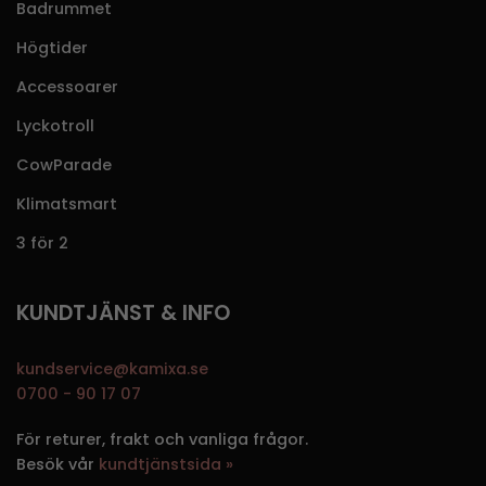
Badrummet
Högtider
Accessoarer
Lyckotroll
CowParade
Klimatsmart
3 för 2
KUNDTJÄNST & INFO
kundservice@kamixa.se
0700 - 90 17 07
För returer, frakt och vanliga frågor.
Besök vår
kundtjänstsida »