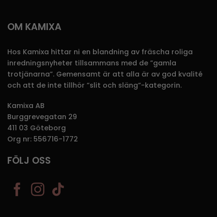
OM KAMIXA
Hos Kamixa hittar ni en blandning av fräscha roliga
inredningsnyheter tillsammans med de ”gamla
trotjänarna”. Gemensamt är att alla är av god kvalité
och att de inte tillhör ”slit och släng”-kategorin.
Kamixa AB
Burggrevegatan 29
411 03 Göteborg
Org nr: 556716-1772
FÖLJ OSS