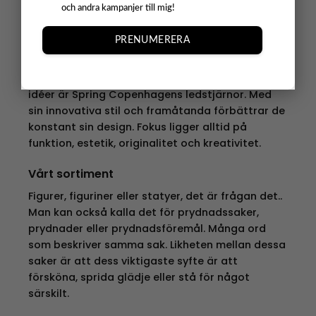
omfamna det äldre med det nya, det hållbara
och andra kampanjer till mig!
med det vackra och det funktionella med det
originella, skapar de design som gör skillnad i
PRENUMERERA
ditt vardagsliv.
Passion, förnyelse, bra berättelser och originella
idéer är Spring Copenhagens ledstjärnor. Med
sin innovativa stil och framåtanda förbättrar de
konstant sin design. Fokus ligger alltid på
funktion, estetik, originalitet och kreativitet.
Vårt sortiment
Figurer, figuriner eller statyer, det är frågan det..
Man kan också kalla det för prydnadssaker,
prydnader eller prydnadsföremål. Många ord
som beskriver samma sak. Likheten mellan dessa
saker är att dess viktigaste syfte är att
försköna, sprida glädje eller stå för något
särskilt.