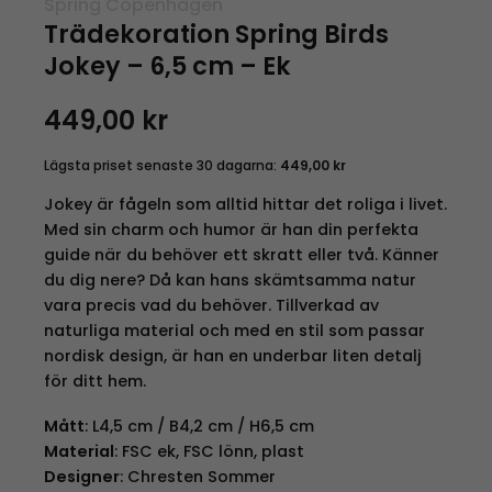
Spring Copenhagen
Trädekoration Spring Birds
Jokey – 6,5 cm – Ek
449,00
kr
Lägsta priset senaste 30 dagarna:
449,00
kr
Jokey är fågeln som alltid hittar det roliga i livet.
Med sin charm och humor är han din perfekta
guide när du behöver ett skratt eller två. Känner
du dig nere? Då kan hans skämtsamma natur
vara precis vad du behöver. Tillverkad av
naturliga material och med en stil som passar
nordisk design, är han en underbar liten detalj
för ditt hem.
Mått
: L4,5 cm / B4,2 cm / H6,5 cm
Material
: FSC ek, FSC lönn, plast
Designer
: Chresten Sommer