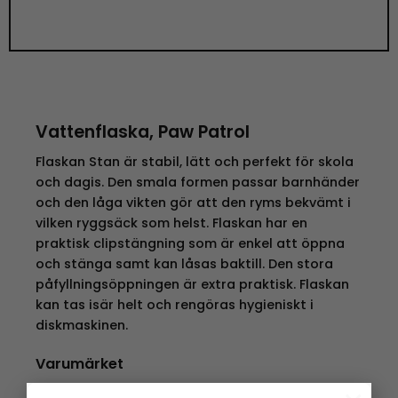
Vattenflaska, Paw Patrol
Flaskan Stan är stabil, lätt och perfekt för skola
och dagis. Den smala formen passar barnhänder
och den låga vikten gör att den ryms bekvämt i
vilken ryggsäck som helst. Flaskan har en
praktisk clipstängning som är enkel att öppna
och stänga samt kan låsas baktill. Den stora
påfyllningsöppningen är extra praktisk. Flaskan
kan tas isär helt och rengöras hygieniskt i
diskmaskinen.
Varumärket
Sedan 1927 har KOZIOL stått för tysk kvalitet,