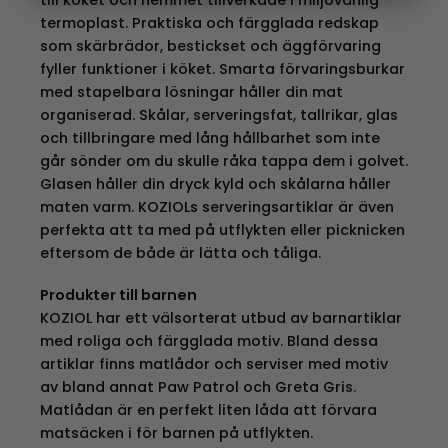
till köket och hemmet tillverkade i miljövänlig
termoplast. Praktiska och färgglada redskap
som skärbrädor, bestickset och äggförvaring
fyller funktioner i köket. Smarta förvaringsburkar
med stapelbara lösningar håller din mat
organiserad. Skålar, serveringsfat, tallrikar, glas
och tillbringare med lång hållbarhet som inte
går sönder om du skulle råka tappa dem i golvet.
Glasen håller din dryck kyld och skålarna håller
maten varm. KOZIOLs serveringsartiklar är även
perfekta att ta med på utflykten eller picknicken
eftersom de både är lätta och tåliga.
Produkter till barnen
KOZIOL har ett välsorterat utbud av barnartiklar
med roliga och färgglada motiv. Bland dessa
artiklar finns matlådor och serviser med motiv
av bland annat Paw Patrol och Greta Gris.
Matlådan är en perfekt liten låda att förvara
matsäcken i för barnen på utflykten.