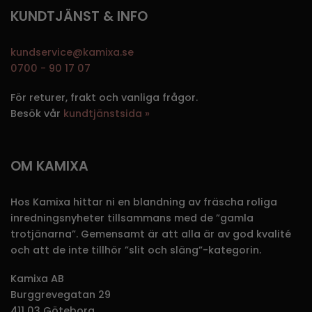
KUNDTJÄNST & INFO
kundservice@kamixa.se
0700 - 90 17 07
För returer, frakt och vanliga frågor.
Besök vår
kundtjänstsida »
OM KAMIXA
Hos Kamixa hittar ni en blandning av fräscha roliga
inredningsnyheter tillsammans med de ”gamla
trotjänarna”. Gemensamt är att alla är av god kvalité
och att de inte tillhör ”slit och släng”-kategorin.
Kamixa AB
Burggrevegatan 29
411 03 Göteborg