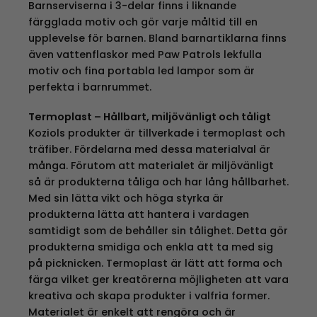
Barnserviserna i 3-delar finns i liknande
färgglada motiv och gör varje måltid till en
upplevelse för barnen. Bland barnartiklarna finns
även vattenflaskor med Paw Patrols lekfulla
motiv och fina portabla led lampor som är
perfekta i barnrummet.
Termoplast – Hållbart, miljövänligt och tåligt
Koziols produkter är tillverkade i termoplast och
träfiber. Fördelarna med dessa materialval är
många. Förutom att materialet är miljövänligt
så är produkterna tåliga och har lång hållbarhet.
Med sin lätta vikt och höga styrka är
produkterna lätta att hantera i vardagen
samtidigt som de behåller sin tålighet. Detta gör
produkterna smidiga och enkla att ta med sig
på picknicken. Termoplast är lätt att forma och
färga vilket ger kreatörerna möjligheten att vara
kreativa och skapa produkter i valfria former.
Materialet är enkelt att rengöra och är