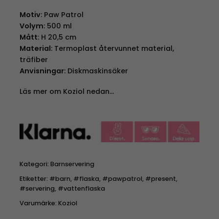
Motiv
: Paw Patrol
Volym
: 500 ml
Mått
: H 20,5 cm
Material
: Termoplast återvunnet material,
träfiber
Anvisningar
: Diskmaskinsäker
Läs mer om Koziol nedan…
Kategori:
Barnservering
Etiketter:
#barn
,
#flaska
,
#pawpatrol
,
#present
,
#servering
,
#vattenflaska
Varumärke:
Koziol