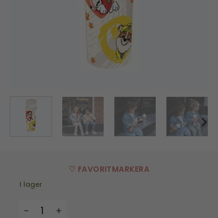
♡ FAVORITMARKERA
I lager
Vattenflaska, Paw Patrol - 500ml - Beige mängd