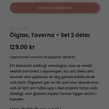
LÄGG TILL I VARUKORG
Leonardo
Ölglas, Taverna – Set 2 delar
129,00
kr
Lägsta priset senaste 30 dagarna:
129,00
kr
Ett klassiskt avlångt veteölglas som är smalt
nedtill och brett i öppningen, för att ölets alla
aromer ska upplevas av dig genom både smak
och doft. Ölglaset ger en fin och stor skumkrona
och är lätt att hälla upp i. Den stabila foten står
stadigt, och glasets mjuka former ligger skönt i
handen.