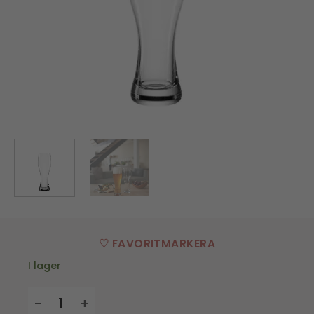
♡ FAVORITMARKERA
I lager
Ölglas, Taverna - Set 2 delar mängd