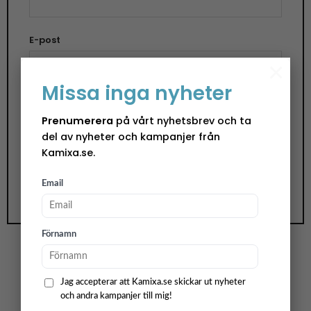
E-post
×
Missa inga nyheter
Spara mitt namn, min e-postadress och
Prenumerera
på vårt nyhetsbrev och ta
webbplats i denna webbläsare till nästa gång jag
del av nyheter och kampanjer från
skriver en kommentar.
Kamixa.se.
Email
Förnamn
Jag accepterar att Kamixa.se skickar ut nyheter
Leonardo är ett varumärke med en
och andra kampanjer till mig!
passion för glasdesign