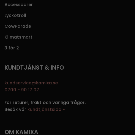
Accessoarer
Lyckotroll
CowParade
Klimatsmart
3 för 2
KUNDTJÄNST & INFO
kundservice@kamixa.se
0700 - 90 17 07
För returer, frakt och vanliga frågor.
Besök vår
kundtjänstsida »
OM KAMIXA