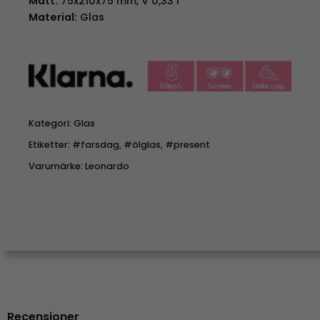
Mått:
75x210x75 mm, V 0,33 l
Material:
Glas
Kategori:
Glas
Etiketter:
#farsdag
,
#ölglas
,
#present
Varumärke:
Leonardo
Recensioner