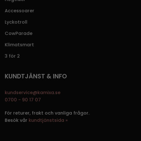
Accessoarer
Lyckotroll
CowParade
Klimatsmart
3 för 2
KUNDTJÄNST & INFO
kundservice@kamixa.se
0700 - 90 17 07
För returer, frakt och vanliga frågor.
Besök vår
kundtjänstsida »