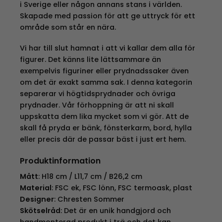
i Sverige eller någon annans stans i världen.
Skapade med passion för att ge uttryck för ett
område som står en nära.
Vi har till slut hamnat i att vi kallar dem alla för
figurer. Det känns lite lättsammare än
exempelvis figuriner eller prydnadssaker även
om det är exakt samma sak. I denna kategorin
separerar vi högtidsprydnader och övriga
prydnader. Vår förhoppning är att ni skall
uppskatta dem lika mycket som vi gör. Att de
skall få pryda er bänk, fönsterkarm, bord, hylla
eller precis där de passar bäst i just ert hem.
Produktinformation
Mått
: H18 cm / L11,7 cm / B26,2 cm
Material
: FSC ek, FSC lönn, FSC termoask, plast
Designer
: Chresten Sommer
Skötselråd
: Det är en unik handgjord och
handmonterad produkt i trä och det kan