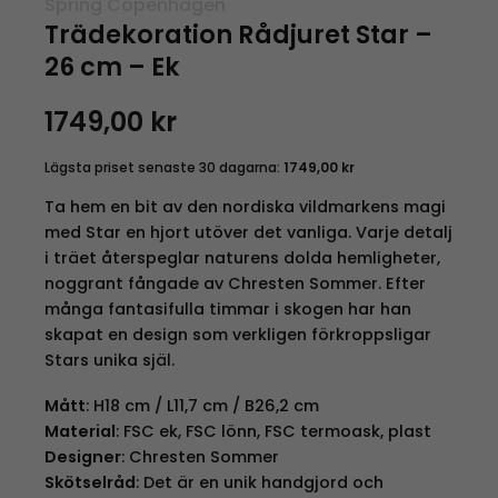
Spring Copenhagen
Trädekoration Rådjuret Star –
26 cm – Ek
1749,00
kr
Lägsta priset senaste 30 dagarna:
1749,00
kr
Ta hem en bit av den nordiska vildmarkens magi
med Star en hjort utöver det vanliga. Varje detalj
i träet återspeglar naturens dolda hemligheter,
noggrant fångade av Chresten Sommer. Efter
många fantasifulla timmar i skogen har han
skapat en design som verkligen förkroppsligar
Stars unika själ.
Mått
: H18 cm / L11,7 cm / B26,2 cm
Material
: FSC ek, FSC lönn, FSC termoask, plast
Designer
: Chresten Sommer
Skötselråd
: Det är en unik handgjord och