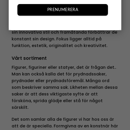
originella, skapar de design som gör skillnad i
ditt vardagsliv.
PRENUMERERA
Passion, förnyelse, bra berättelser och originella
idéer är Spring Copenhagens ledstjärnor. Med
sin innovativa stil och framåtanda förbättrar de
konstant sin design. Fokus ligger alltid på
funktion, estetik, originalitet och kreativitet.
Vårt sortiment
Figurer, figuriner eller statyer, det är frågan det..
Man kan också kalla det för prydnadssaker,
prydnader eller prydnadsföremål. Många ord
som beskriver samma sak. Likheten mellan dessa
saker är att dess viktigaste syfte är att
försköna, sprida glädje eller stå för något
särskilt.
Det som samlar alla de figurer vi har hos oss är
att de är speciella. Formgivna av en konstnär här