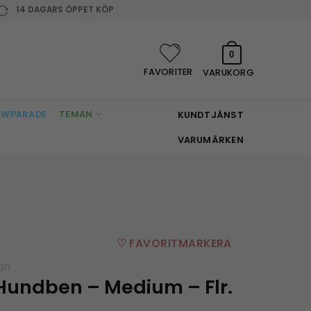
14 DAGARS ÖPPET KÖP
0
FAVORITER
VARUKORG
WPARADE
TEMAN
KUNDTJÄNST
VARUMÄRKEN
♡ FAVORITMARKERA
gn
Hundben – Medium – Flr.