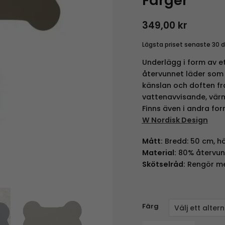
Färger
349,00
kr
Lägsta priset senaste 30 
Underlägg i form av et
återvunnet läder som 
känslan och doften f
vattenavvisande, värm
Finns även i andra fo
W Nordisk Design
Mått:
Bredd: 50 cm, hö
Material:
80% återvun
Skötselråd:
Rengör me
Färg