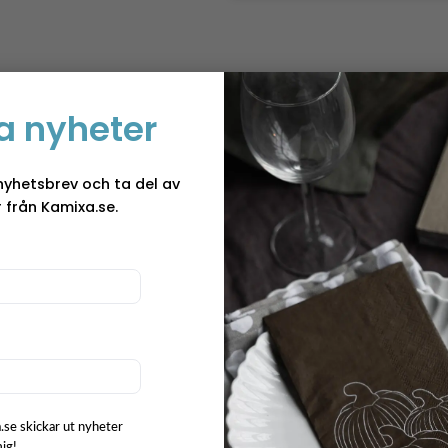
Underlägg Hu
Färger
a nyheter
Tillverkad av återvunnet
återvunnet läder får man
nyhetsbrev och ta del av
blandningen med naturg
 från Kamixa.se.
 ”Underlägg
värmetåliga med hög slit
med diskmedel och en mj
rger”
nytänkande form som passa
inredningsdetalj. finns i 
Titta gärna in våra and
Mått:
Bredd: 50 cm, höjd:
Material:
80% återvunne
Skötselråd:
Rengöra med
.se skickar ut nyheter
mig!