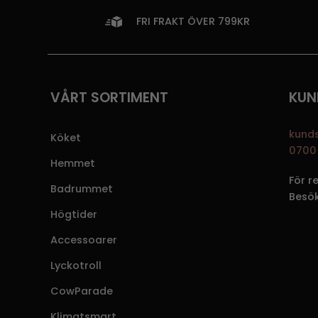
FRI FRAKT ÖVER 799KR
VÅRT SORTIMENT
KUN
kund
Köket
0700 
Hemmet
För r
Badrummet
Besö
Högtider
Accessoarer
Lyckotroll
CowParade
Klimatsmart