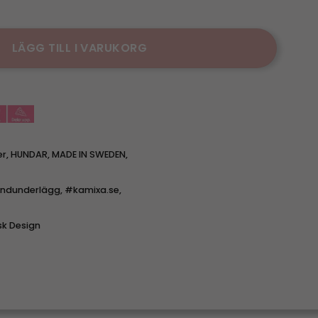
Medium - Flr. Färger mängd
LÄGG TILL I VARUKORG
er
,
HUNDAR
,
MADE IN SWEDEN
,
ndunderlägg
,
#kamixa.se
,
sk Design