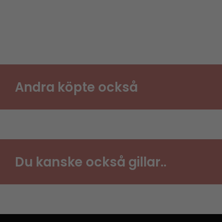
Andra köpte också
Du kanske också gillar..