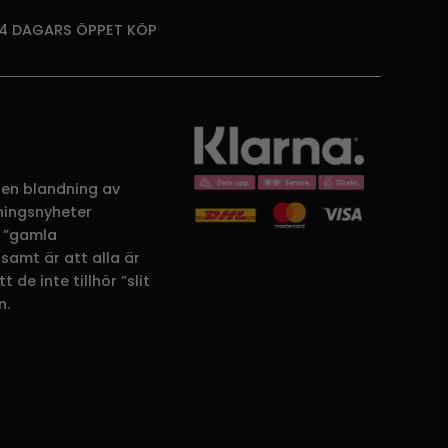
14 DAGARS ÖPPET KÖP
 en blandning av
dningsnyheter
 ”gamla
samt är att alla är
 de inte tillhör ”slit
n.