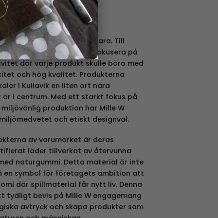
esign
 en vision att skapa
är både stilrena och hållbara. Till
erade varor ville Camilla fokusera på
vitet där varje produkt skulle bära med
citet och hög kvalitet. Produkterna
kaler i Kullavik en liten ort nära
är i centrum. Med ett starkt fokus på
miljövänlig produktion har Mille W
miljömedvetet och etiskt designval.
ekterna av varumärket är deras
fierat läder tillverkat av återvunna
med naturgummi. Detta material är inte
å en symbol för företagets ambition att
nomi där spillmaterial får nytt liv. Denna
tt tydligt bevis på Mille W engagemang
logiska avtryck och skapa produkter som
naturen och människan.