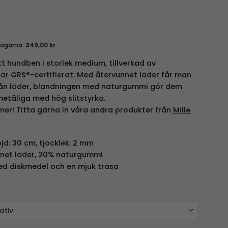
dagarna:
349,00
kr
t hundben i storlek medium, tillverkad av
är GRS®-certifierat. Med återvunnet läder får man
rån läder, blandningen med naturgummi gör dem
etåliga med hög slitstyrka.
rmer! Titta gärna in våra andra produkter från
Mille
jd: 30 cm, tjocklek: 2 mm
net läder, 20% naturgummi
d diskmedel och en mjuk trasa