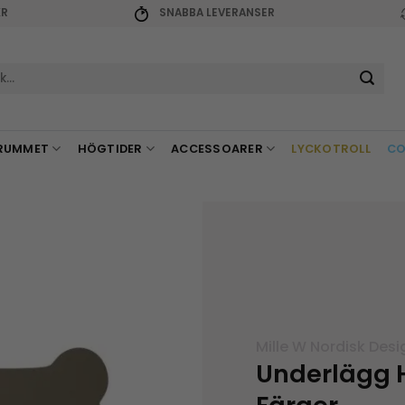
KR
SNABBA LEVERANSER
r:
RUMMET
HÖGTIDER
ACCESSOARER
LYCKOTROLL
CO
Mille W Nordisk Desi
Underlägg 