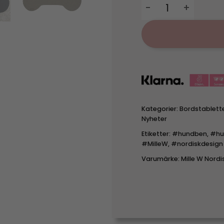
Underlägg Hundben - 
Kategorier:
Bordstablett
Nyheter
Etiketter:
#hundben
,
#hu
#MilleW
,
#nordiskdesign
Varumärke:
Mille W Nordi