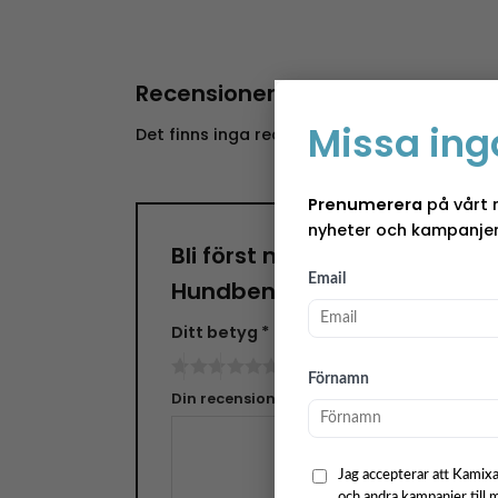
Recensioner
Missa ing
Det finns inga recensioner än.
Prenumerera
på vårt 
nyheter och kampanjer
Bli först med att recensera
Email
Hundben – Medium – Flr. Fä
Ditt betyg
*
Förnamn
Din recension
*
Jag accepterar att Kamixa
och andra kampanjer till 