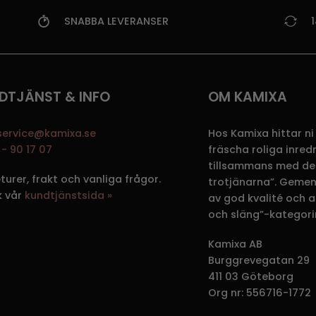
SNABBA LEVERANSER
DTJÄNST & INFO
OM KAMIXA
service@kamixa.se
Hos Kamixa hittar ni
- 90 17 07
fräscha roliga inre
tillsammans med de
eturer, frakt och vanliga frågor.
trotjänarna”. Gemen
k vår
kundtjänstsida »
av god kvalité och att
och släng”-kategori
Kamixa AB
Burggrevegatan 29
411 03 Göteborg
Org nr: 556716-1772