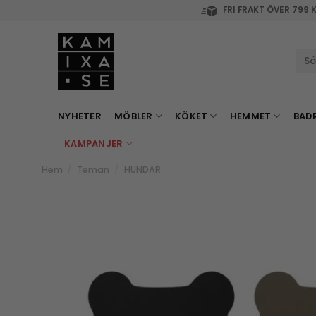
Skip
FRI FRAKT ÖVER 799 
to
content
Sök
efte
NYHETER
MÖBLER
KÖKET
HEMMET
BAD
KAMPANJER
Hem
/
Teman
/
HUNDAR