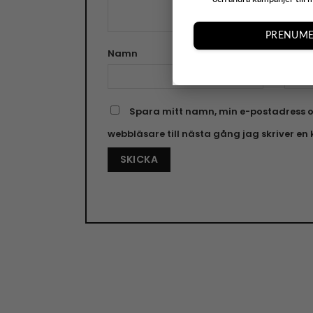
PRENUME
Namn
E-pos
Spara mitt namn, min e-postadress o
webbläsare till nästa gång jag skriver e