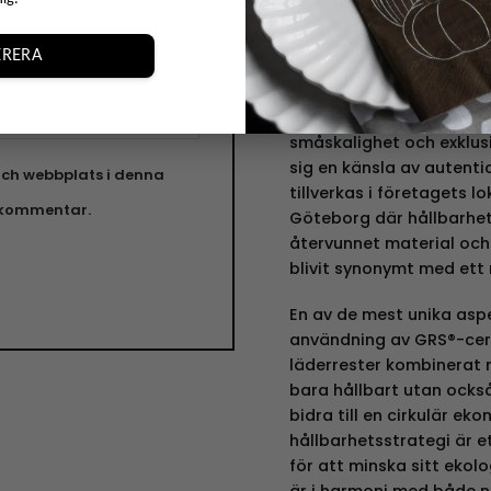
Mille W Nordisk D
RERA
Mille W resa började med
t
inredningsprodukter som 
skillnad från massproduc
småskalighet och exklusi
sig en känsla av autenti
ch webbplats i denna
tillverkas i företagets lo
n kommentar.
Göteborg där hållbarhet 
återvunnet material och 
blivit synonymt med ett 
En av de mest unika asp
användning av GRS®-certi
läderrester kombinerat 
bara hållbart utan ocks
bidra till en cirkulär eko
hållbarhetsstrategi är e
för att minska sitt eko
är i harmoni med både 