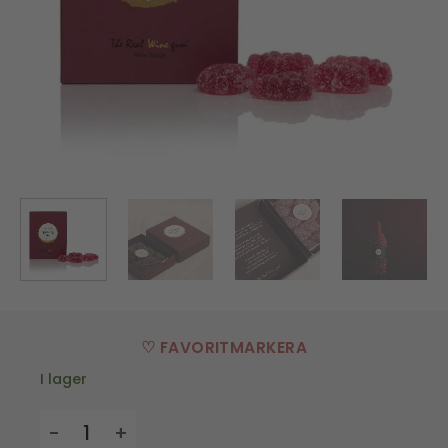
♡ FAVORITMARKERA
I lager
Vingummi - Sparkling Shiraz mängd