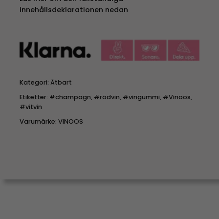
innehållsdeklarationen nedan
Kategori:
Ätbart
Etiketter:
#champagn
,
#rödvin
,
#vingummi
,
#Vinoos
,
#vitvin
Varumärke:
VINOOS