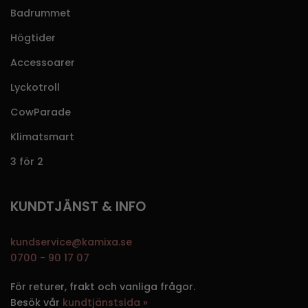
Badrummet
Högtider
Accessoarer
Lyckotroll
CowParade
Klimatsmart
3 för 2
KUNDTJÄNST & INFO
kundservice@kamixa.se
0700 - 90 17 07
För returer, frakt och vanliga frågor.
Besök vår
kundtjänstsida »