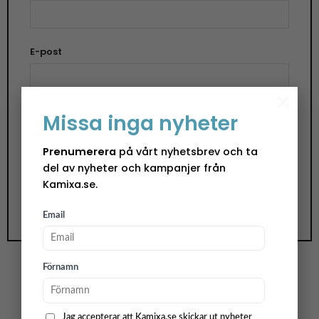
E-post
×
Missa inga nyheter
Spara mitt namn, min e-postadress och
webbplats i denna webbläsare till nästa gång jag
Prenumerera
på vårt nyhetsbrev och ta
skriver en kommentar.
del av nyheter och kampanjer från
Kamixa.se.
Email
Förnamn
Vingummi – Sparkling Shiraz
Jag accepterar att Kamixa.se skickar ut nyheter