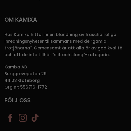
OM KAMIXA
Hos Kamixa hittar ni en blandning av fräscha roliga
inredningsnyheter tillsammans med de ”gamla
trotjänarna”. Gemensamt är att alla är av god kvalité
och att de inte tillhör ”slit och släng”-kategorin.
Kamixa AB
Burggrevegatan 29
411 03 Göteborg
Org nr: 556716-1772
FÖLJ OSS