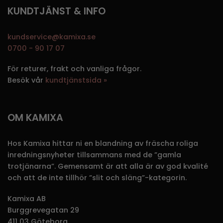
KUNDTJÄNST & INFO
kundservice@kamixa.se
0700 - 90 17 07
För returer, frakt och vanliga frågor.
Besök vår
kundtjänstsida »
OM KAMIXA
Hos Kamixa hittar ni en blandning av fräscha roliga
inredningsnyheter tillsammans med de ”gamla
trotjänarna”. Gemensamt är att alla är av god kvalité
och att de inte tillhör ”slit och släng”-kategorin.
Kamixa AB
Burggrevegatan 29
411 03 Göteborg