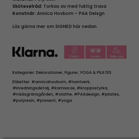
Sköteselråd:
Torkas av med fuktig trasa
Konstnär:
Annica Hovbom – PAA Deisgn
Läs gärna mer om SIGNED här nedan.
Kategorier:
Dekorationer
,
Figurer
,
YOGA & PILATES
Etiketter:
#annicahovbom
,
#hantverk
,
#inredningsdetalj
,
#kamixa.se
,
#kroppsstyrka
,
#nääsgränsgården
,
#olathe
,
#PAAdesign
,
#pilates
,
#polyresin
,
#present
,
#yoga