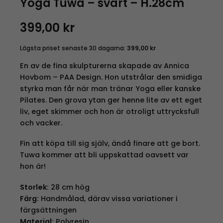
Yoga Tuwa – svart – H.28cm
399,00
kr
Lägsta priset senaste 30 dagarna:
399,00
kr
En av de fina skulpturerna skapade av Annica
Hovbom – PAA Design. Hon utstrålar den smidiga
styrka man får när man tränar Yoga eller kanske
Pilates. Den grova ytan ger henne lite av ett eget
liv, eget skimmer och hon är otroligt uttrycksfull
och vacker.
Fin att köpa till sig själv, ändå finare att ge bort.
Tuwa kommer att bli uppskattad oavsett var
hon är!
Storlek:
28 cm hög
Färg:
Handmålad, därav vissa variationer i
färgsättningen
Material:
Polyresin