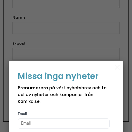
Namn
E-post
×
Spara mitt namn, min e-postadress och
Missa inga nyheter
webbplats i denna webbläsare till nästa gång jag
skriver en kommentar.
Prenumerera
på vårt nyhetsbrev och ta
del av nyheter och kampanjer från
Kamixa.se.
Email