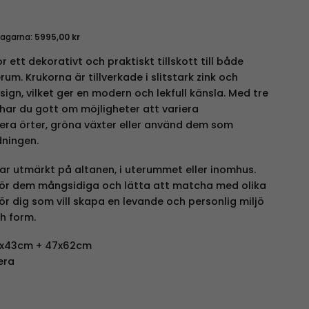
dagarna:
5995,00
kr
or ett dekorativt och praktiskt tillskott till både
m. Krukorna är tillverkade i slitstark zink och
sign, vilket ger en modern och lekfull känsla. Med tre
t har du gott om möjligheter att variera
ra örter, gröna växter eller använd dem som
dningen.
ar utmärkt på altanen, i uterummet eller inomhus.
gör dem mångsidiga och lätta att matcha med olika
 för dig som vill skapa en levande och personlig miljö
h form.
0x43cm + 47x62cm
era