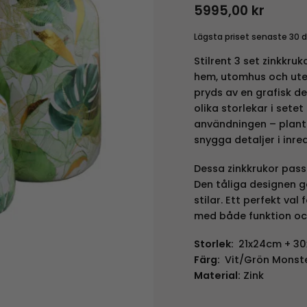
5995,00
kr
Lägsta priset senaste 30 
Stilrent 3 set zinkkruk
hem, utomhus och uteru
pryds av en grafisk de
olika storlekar i sete
användningen – plante
snygga detaljer i inre
Dessa zinkkrukor pass
Den tåliga designen 
stilar. Ett perfekt val
med både funktion oc
Storlek:
21x24cm + 3
Färg:
Vit/Grön Monst
Material:
Zink