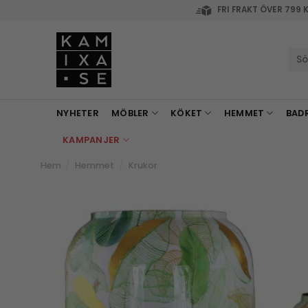
Skip
FRI FRAKT ÖVER 799 
to
content
Sök
efte
NYHETER
MÖBLER
KÖKET
HEMMET
BAD
KAMPANJER
Hem
/
Hemmet
/
Krukor