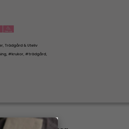
er
,
Trädgård & Uteliv
ing
,
#krukor
,
#trädgård
,
×