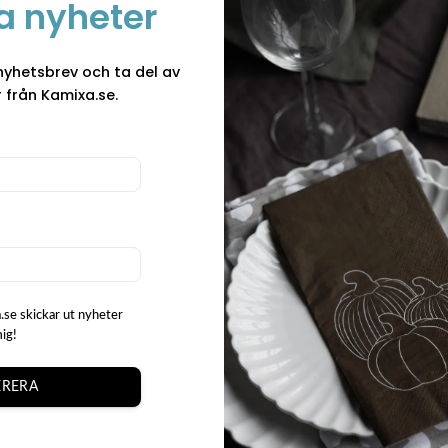
Zinkkruka Kaj 
a nyheter
Stilrent 3 set zinkkrukor 
både hem, utomhus och u
nyhetsbrev och ta del av
slitstark zink och pryds a
 från Kamixa.se.
modern och lekfull känsla
gott om möjligheter att 
Zinkkruka Kaj – 3
gröna växter eller anvä
inredningen.
Dessa zinkkrukor passar 
inomhus. Den tåliga des
att matcha med olika stil
skapa en levande och pe
form.
.se skickar ut nyheter
mig!
Masthave
RERA
Mast Have har funnits s
ett heltäckande sortimen
t
presentartiklar. Företag