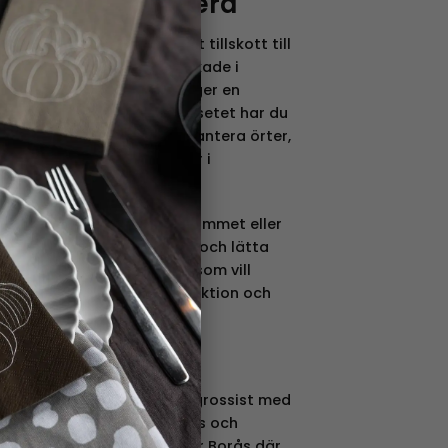
– 3 set – Monstera
ett dekorativt och praktiskt tillskott till
terum. Krukorna är tillverkade i
v en grafisk design, vilket ger en
. Med tre olika storlekar i setet har du
variera användningen – plantera örter,
nd dem som snygga detaljer i
utmärkt på altanen, i uterummet eller
ignen gör dem mångsidiga och lätta
ar. Ett perfekt val för dig som vill
rsonlig miljö med både funktion och
en 2014 och är en växande grossist med
t av krukor, korg, plåt, glas och
et ligger i Sandared utanför Borås där