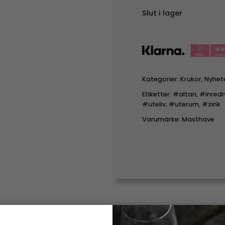
Slut i lager
Kategorier:
Krukor
,
Nyhet
Etiketter:
#altan
,
#inredn
#uteliv
,
#uterum
,
#zink
Varumärke:
Masthave