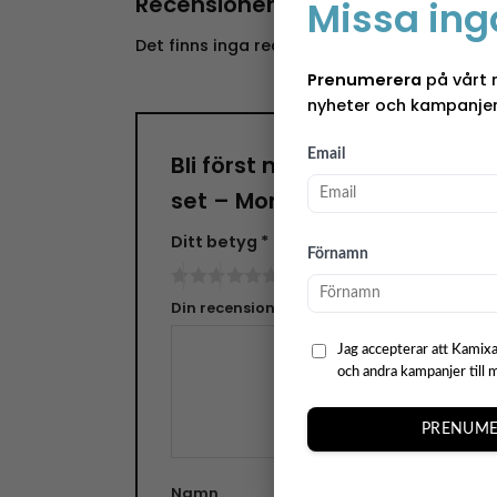
Recensioner
Missa ing
Det finns inga recensioner än.
Prenumerera
på vårt 
nyheter och kampanjer
Email
Bli först med att recensera ”
set – Monstera”
Ditt betyg
*
Förnamn
Din recension
*
Jag accepterar att Kamixa
och andra kampanjer till 
PRENUME
Namn
E-pos