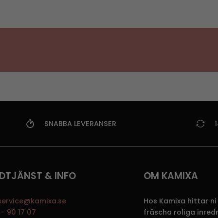
SNABBA LEVERANSER
DTJÄNST & INFO
OM KAMIXA
service@kamixa.se
Hos Kamixa hittar ni
- 90 17 07
fräscha roliga inre