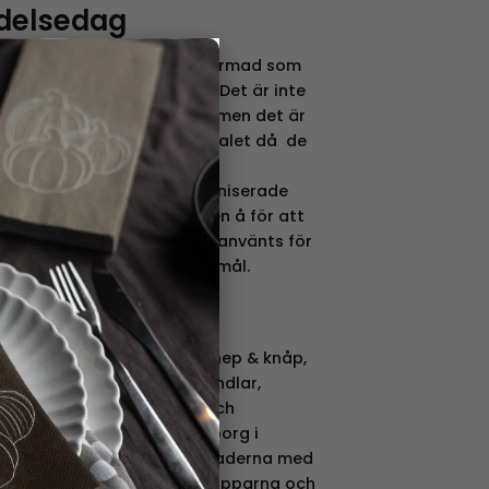
delsedag
×
ler en dekoration i plast formad som
 en stor favorit i badkaret. Det är inte
ade den första badankan men det är
kedde någon gång på 1800-talet då de
ra leksaker i gummi .
ör badankan är stora organiserade
er ner tusentals ankor i en å för att
 i ett race. Detta har ofta använts för
 något behjärtansvärt ändamål.
ar, vykort, leksaker, spel, knep & knåp,
tår bland annat av bokhandlar,
shoppar, presentbutiker och
get har sitt säte i Helsingborg i
e svenska och danska marknaderna med
användarna ett leende på läpparna och