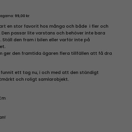
dagarna:
99,00
kr
rt en stor favorit hos många och både i fler och
. Den passar lite varstans och behöver inte bara
Ställ den fram i bilen eller varför inte på
et.
ger den framtida ägaren flera tillfällen att få dra
 funnit ett tag nu, i och med att den ständigt
tmärkt och roligt samlarobjekt.
 Cm
an!