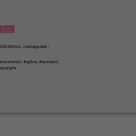
ÖDELSEDAG
,
Julklappslek -
rnrummet
,
#gåva
,
#present
,
spargris