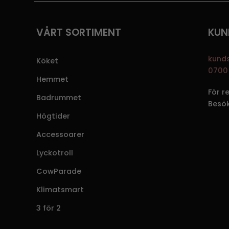
VÅRT SORTIMENT
KUN
kund
Köket
0700 
Hemmet
För r
Badrummet
Besö
Högtider
Accessoarer
Lyckotroll
CowParade
Klimatsmart
3 för 2