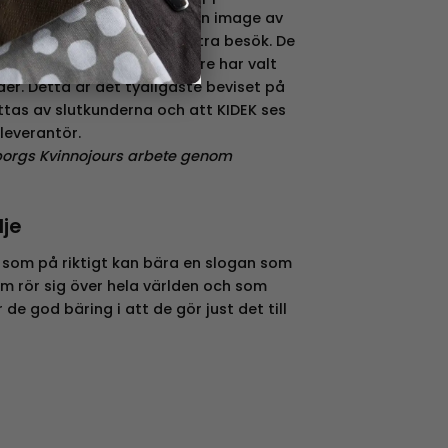
bidrag till resultatet samt en image av
ande sortiment värt ett extra besök. De
 att så många återförsäljare har valt
der. Detta är det tydligaste beviset på
tas av slutkunderna och att KIDEK ses
leverantör.
gborgs Kvinnojours arbete genom
dje
g som på riktigt kan bära en slogan som
om rör sig över hela världen och som
 de god bäring i att de gör just det till