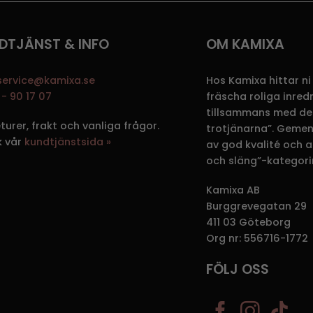
DTJÄNST & INFO
OM KAMIXA
service@kamixa.se
Hos Kamixa hittar ni
- 90 17 07
fräscha roliga inre
tillsammans med de
eturer, frakt och vanliga frågor.
trotjänarna”. Gemen
k vår
kundtjänstsida »
av god kvalité och att
och släng”-kategori
Kamixa AB
Burggrevegatan 29
411 03 Göteborg
Org nr: 556716-1772
FÖLJ OSS