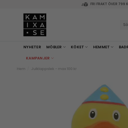
Skip
FRI FRAKT ÖVER 799 
to
content
Sök
efte
NYHETER
MÖBLER
KÖKET
HEMMET
BAD
KAMPANJER
Hem
/
Julklappslek - max 100 kr