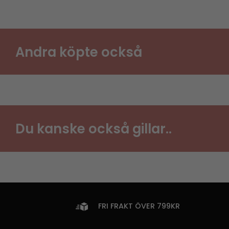
Andra köpte också
Du kanske också gillar..
FRI FRAKT ÖVER 799KR