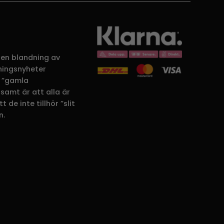
 en blandning av
dningsnyheter
 ”gamla
samt är att alla är
 de inte tillhör ”slit
n.