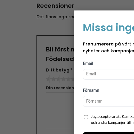
Recensioner
Det finns inga recensioner än.
Missa ing
Prenumerera
på vårt 
Bli först med att recensera
nyheter och kampanjer
Födelsedag”
Email
Ditt betyg
*
Din recension
*
Förnamn
Jag accepterar att Kamixa
och andra kampanjer till 