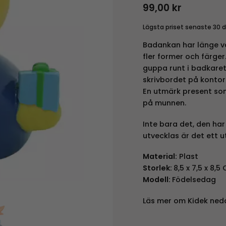
99,00
kr
Lägsta priset senaste 30 
Badankan har länge va
fler former och färger
guppa runt i badkaret. 
skrivbordet på kontor
En utmärk present som 
på munnen.
Inte bara det, den har
utvecklas är det ett u
Material:
Plast
Storlek:
8,5 x 7,5 x 8,5
Modell:
Födelsedag
Läs mer om Kidek ned