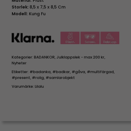
Material:
Plast
Storlek:
8,5 x 7,5 x 8,5 Cm
Modell:
Kung Fu
Kategorier:
BADANKOR
,
Julklappslek - max 200 kr
,
Nyheter
Etiketter:
#badanka
,
#badkar
,
#gåva
,
#multifärgad
,
#present
,
#rolig
,
#samlarobjekt
Varumärke:
Lilalu