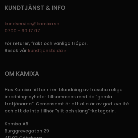
KUNDTJÄNST & INFO
kundservice@kamixa.se
0700 - 90 17 07
För returer, frakt och vanliga frågor.
Besök vår
kundtjänstsida »
OM KAMIXA
Hos Kamixa hittar ni en blandning av fräscha roliga
inredningsnyheter tillsammans med de ”gamla
trotjänarna”. Gemensamt är att alla är av god kvalité
och att de inte tillhör ”slit och släng”-kategorin.
Kamixa AB
Burggrevegatan 29
411 03 Göteborg