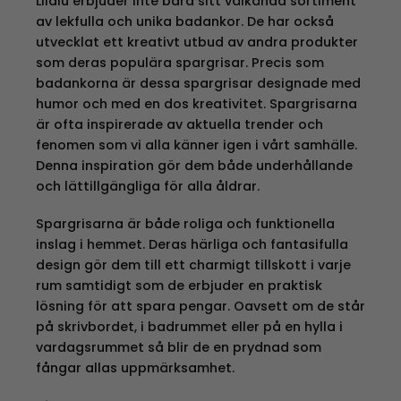
Lilalu erbjuder inte bara sitt välkända sortiment
av lekfulla och unika badankor. De har också
utvecklat ett kreativt utbud av andra produkter
som deras populära spargrisar. Precis som
badankorna är dessa spargrisar designade med
humor och med en dos kreativitet. Spargrisarna
är ofta inspirerade av aktuella trender och
fenomen som vi alla känner igen i vårt samhälle.
Denna inspiration gör dem både underhållande
och lättillgängliga för alla åldrar.
Spargrisarna är både roliga och funktionella
inslag i hemmet. Deras härliga och fantasifulla
design gör dem till ett charmigt tillskott i varje
rum samtidigt som de erbjuder en praktisk
lösning för att spara pengar. Oavsett om de står
på skrivbordet, i badrummet eller på en hylla i
vardagsrummet så blir de en prydnad som
fångar allas uppmärksamhet.