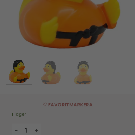
♡ FAVORITMARKERA
I lager
Badanka - Kung Fu mängd