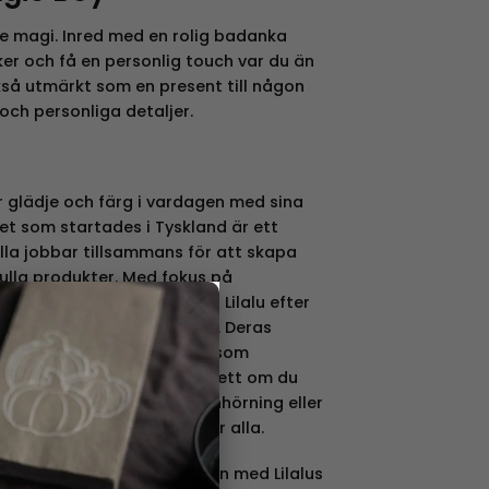
e magi. Inred med en rolig badanka
er och få en personlig touch var du än
kså utmärkt som en present till någon
och personliga detaljer.
r glädje och färg i vardagen med sina
et som startades i Tyskland är ett
lla jobbar tillsammans för att skapa
ulla produkter. Med fokus på
×
h hållbara metoder strävar Lilalu efter
are utan att belasta naturen. Deras
för att vara lika charmiga som
 både barn och vuxna. Oavsett om du
 ut som en magiker, en enhörning eller
ilmen så finns det något för alla.
resenten kan vara svårt men med Lilalus