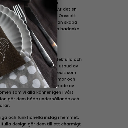
t hitta en anka som matchar
obbyer eller personlighet. Är det en
pp? En födelsedagspresent? Oavsett
er blir det en present som kan skapa
 Eller varför inte använda en badanka
t eget hem?
a badankor
 sitt välkända sortiment av lekfulla och
ckså utvecklat ett kreativt utbud av
as populära spargrisar. Precis som
argrisar designade med humor och
Spargrisarna är ofta inspirerade av
omen som vi alla känner igen i vårt
tion gör dem både underhållande och
drar.
iga och funktionella inslag i hemmet.
ifulla design gör dem till ett charmigt