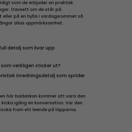
tidigt som de erbjuder en praktisk
engar. Oavsett om de står på
 eller på en hylla i vardagsrummet så
fångar allas uppmärksamhet.
full detalj som livar upp
 som verkligen sticker ut?
istisk inredningsdetalj som sprider
 Den här badankan kommer att vara den
t kicka igång en konversation. Var den
ocka fram ett leende på läpparna.