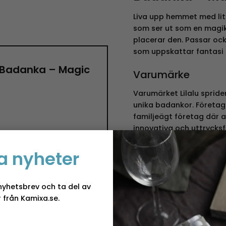
Liva upp hemmet med lit
som ser ut som en magik
placerar den. Passar oc
som uppskattar fantasi 
 ”Badanka – Magic
Varumärke
Varumärket Lilalu spride
unika badankor. Företag
familjeägt företag där a
innovativa och uttrycksf
miljövänliga material oc
att göra livet lite rolig
a nyheter
produkter är designade 
funktionella och passar
söker en
badanka som ser
nyhetsbrev och ta del av
en karaktär från favoritf
 från Kamixa.se.
t
Att hitta den perfekta p