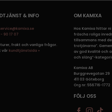
DTJÄNST & INFO
OM KAMIXA
service@kamixa.se
Hos Kamixa hittar ni
- 90 17 07
fräscha roliga inre
tillsammans med de
eturer, frakt och vanliga frågor.
trotjänarna”. Gemen
k vår
kundtjänstsida »
av god kvalité och att
och släng”-kategori
Kamixa AB
Burggrevegatan 29
411 03 Göteborg
Org nr: 556716-1772
FÖLJ OSS