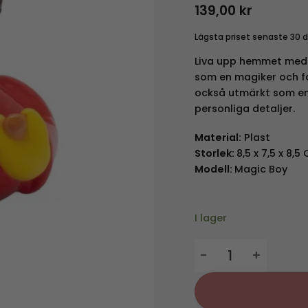
139,00
kr
Lägsta priset senaste 30 
Liva upp hemmet med l
som en magiker och få
också utmärkt som en 
personliga detaljer.
Material:
Plast
Storlek:
8,5 x 7,5 x 8,5
Modell:
Magic Boy
I lager
Badanka - Magic Boy