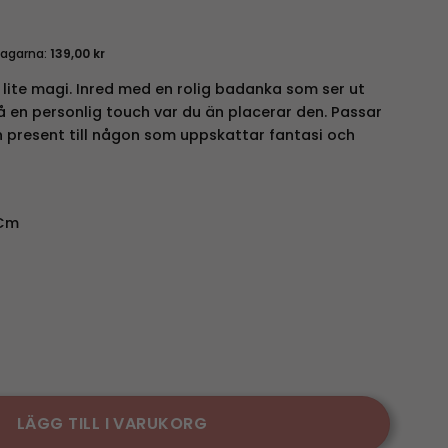
dagarna:
139,00
kr
ite magi. Inred med en rolig badanka som ser ut
 en personlig touch var du än placerar den. Passar
present till någon som uppskattar fantasi och
 Cm
 mängd
LÄGG TILL I VARUKORG