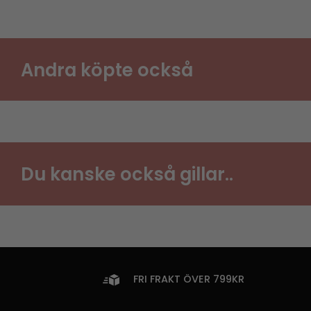
Andra köpte också
Du kanske också gillar..
FRI FRAKT ÖVER 799KR