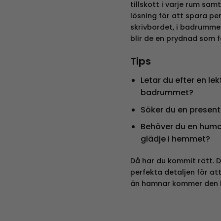
tillskott i varje rum sam
lösning för att spara p
skrivbordet, i badrummet
blir de en prydnad som 
Tips
Letar du efter en lek
badrummet?
Söker du en present
Behöver du en humor
glädje i hemmet?
Då har du kommit rätt.
perfekta detaljen för at
än hamnar kommer den l