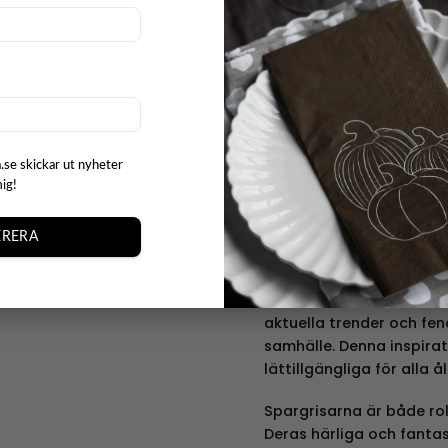
utbud blir det enkelt at
mottagarens intressen, h
bröllopsgåva? En julkla
ch webbplats i denna
vilken badanka man välj
n kommentar.
unika och roliga minnen.
som en rolig touch i dit
Lilalu – Inte bar
.se skickar ut nyheter
mig!
Lilalu erbjuder inte bara
unika badankor. De har o
RERA
andra produkter som der
badankorna är dessa sp
med en dos kreativitet. 
aktuella trender och fen
samhälle. Denna inspira
lättillgängliga för alla ål
Spargrisarna är både rol
Deras härliga och fantas