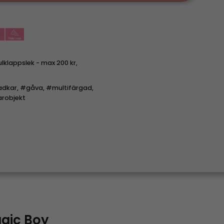
ulklappslek - max 200 kr
,
dkar
,
#gåva
,
#multifärgad
,
robjekt
gic Boy