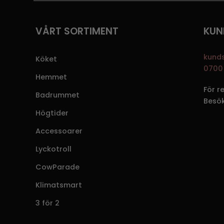
VÅRT SORTIMENT
KUN
kund
Köket
0700 
Hemmet
För r
Badrummet
Besö
Högtider
Accessoarer
Lyckotroll
CowParade
Klimatsmart
3 för 2