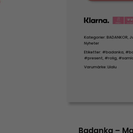
Kategorier:
BADANKOR
,
J
Nyheter
Etiketter:
#badanka
,
#ba
#present
,
#rolig
,
#samla
Varumärke:
Lilalu
Badanka – Ma