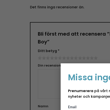
Det finns inga recensioner än.
Bli först med att recensera
Boy”
Ditt betyg
*
Din recension
*
Missa ing
Prenumerera
på vårt 
nyheter och kampanjer
Namn
E-pos
Email