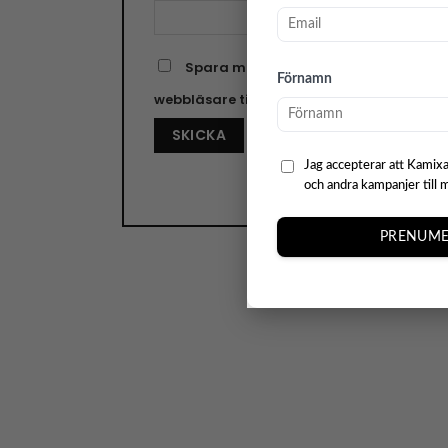
Spara mitt namn, min e-postadress o
Förnamn
webbläsare till nästa gång jag skriver e
Jag accepterar att Kamixa
och andra kampanjer till 
PRENUME