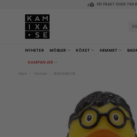
Skip
FRI FRAKT ÖVER 799 
to
content
Sök
efte
NYHETER
MÖBLER
KÖKET
HEMMET
BAD
KAMPANJER
Hem
/
Teman
/
BADANKOR