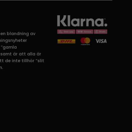
 en blandning av
dningsnyheter
 ”gamla
samt är att alla är
 de inte tillhör ”slit
n.