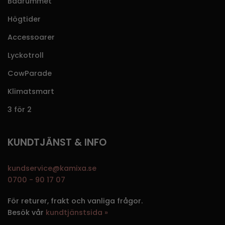
Badrummet
Högtider
Accessoarer
Lyckotroll
CowParade
Klimatsmart
3 för 2
KUNDTJÄNST & INFO
kundservice@kamixa.se
0700 - 90 17 07
För returer, frakt och vanliga frågor.
Besök vår
kundtjänstsida »