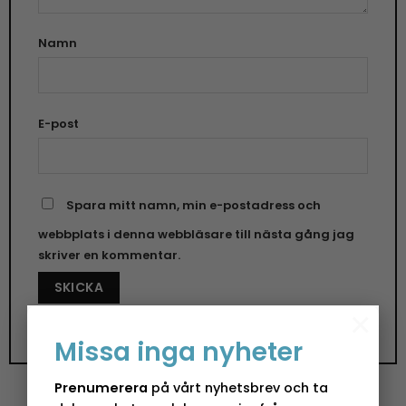
Namn
E-post
Spara mitt namn, min e-postadress och
webbplats i denna webbläsare till nästa gång jag
skriver en kommentar.
×
Missa inga nyheter
Prenumerera
på vårt nyhetsbrev och ta