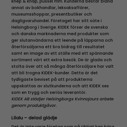
knep & knåp, pussel mm. Kunderna består bland
annat av bokhandlar, leksaksaffärer,
museumsshoppar, presentbutiker och
dagligvaruhandel. Företaget har sitt säte i
Helsingborg i Sverige. KIDEK förser de svenska
och danska marknaderna med produkter som
ger slutanvändarna ett leende på läpparna och
återförsäljarna ett bra bidrag till resultatet
samt en image av ett ställe med ett spännande
sortiment värt ett extra besök. De är glada och
stolta över att så många återförsäljare har valt
att bli trogna KIDEK-kunder. Detta är det
tydligaste beviset på att produkterna
uppskattas av slutkunderna och att KIDEK ses
som en trygg och seriös leverantör.
KIDEK AB stödjer Helsingborgs Kvinnojours arbete
genom produktgåvor.
Lilalu – delad glädje
Det är inte varje företag som på riktigt kan bära