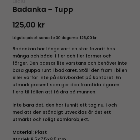
Lilalu
Badanka – Tupp
125,00
kr
Lägsta priset senaste 30 dagarna:
125,00
kr
Badankan har länge vart en stor favorit hos
många och både i fler och fler former och
färger. Den passar lite varstans och behöver inte
bara guppa runt i badkaret. Ställ den fram i bilen
eller varför inte på skrivbordet på kontoret. En
utmärk present som ger den framtida ägaren
flera tillfällen att få dra på munnen.
Inte bara det, den har funnit ett tag nu, i och
med att den ständigt utvecklas är det ett
utmärkt och roligt samlarobjekt.
Material:
Plast
Storlek:
8,5×7,5×8,5 Cm