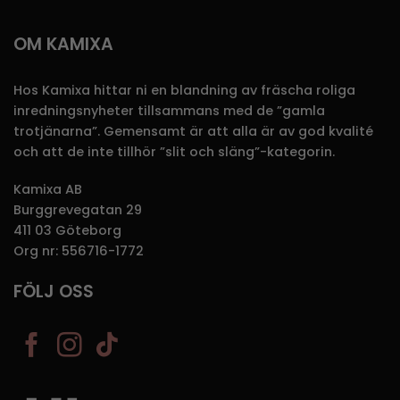
OM KAMIXA
Hos Kamixa hittar ni en blandning av fräscha roliga
inredningsnyheter tillsammans med de ”gamla
trotjänarna”. Gemensamt är att alla är av god kvalité
och att de inte tillhör ”slit och släng”-kategorin.
Kamixa AB
Burggrevegatan 29
411 03 Göteborg
Org nr: 556716-1772
FÖLJ OSS