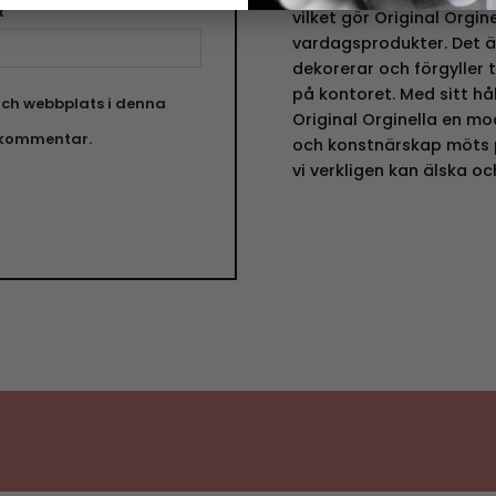
t
vilket gör Original Orgin
vardagsprodukter. Det ä
dekorerar och förgyller 
på kontoret. Med sitt hå
ch webbplats i denna
Original Orginella en mo
n kommentar.
och konstnärskap möts p
vi verkligen kan älska o