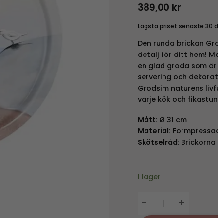
389,00
kr
Lägsta priset senaste 30 
Den runda brickan Gr
detalj för ditt hem! 
en glad groda som är 
servering och dekorat
Grodsim naturens livfu
varje kök och fikastun
Mått:
Ø 31 cm
Material:
Formpressad 
Skötselråd:
Brickorna 
I lager
Bricka Grodsim - Ø 3