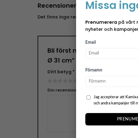
Missa ing
Recensioner
Det finns inga recensioner än.
Prenumerera
på vårt 
nyheter och kampanjer
Email
Bli först med att recensera 
Ø 31 cm”
Förnamn
Ditt betyg
*
Din recension
*
Jag accepterar att Kamixa
och andra kampanjer till 
PRENUME