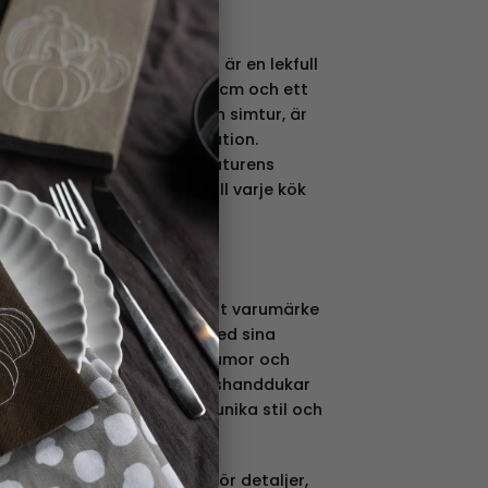
m – 31 cm
sim från
Originella Original®
är en lekfull
 hem! Med en diameter på 31 cm och ett
d groda som är redo för en simtur, är
 både servering och dekoration.
l Lundén, fångar Grodsim naturens
ar en glad, kreativ touch till varje kök
rat Pia Bergvall Lindén, är ett varumärke
sprider glädje i hemmen med sina
rodukter. Pia kombinerar humor och
från brickor, muggar och kökshanddukar
rs – allt präglat av hennes unika stil och
t med omsorg och kärlek för detaljer,