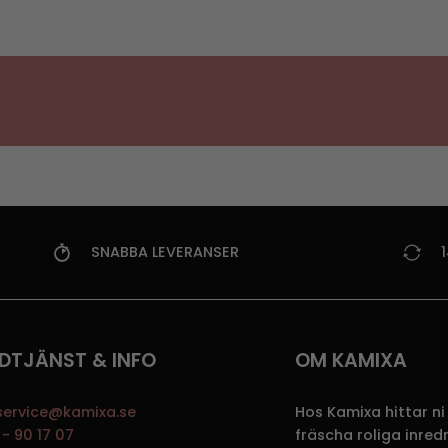
SNABBA LEVERANSER
DTJÄNST & INFO
OM KAMIXA
service@kamixa.se
Hos Kamixa hittar ni
- 90 17 07
fräscha roliga inre