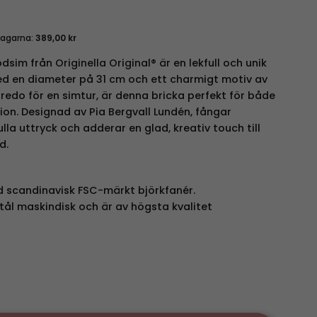
dagarna:
389,00
kr
odsim från
Originella Original®
är en lekfull och unik
Med en diameter på 31 cm och ett charmigt motiv av
redo för en simtur, är denna bricka perfekt för både
ion. Designad av Pia Bergvall Lundén, fångar
lla uttryck och adderar en glad, kreativ touch till
d.
scandinavisk FSC-märkt björkfanér.
tål maskindisk och är av högsta kvalitet
1 cm mängd