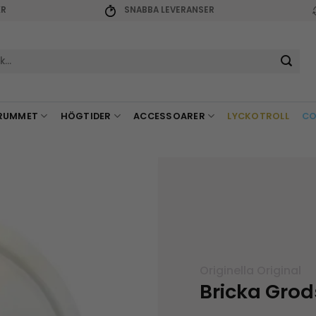
KR
SNABBA LEVERANSER
r:
RUMMET
HÖGTIDER
ACCESSOARER
LYCKOTROLL
CO
Originella Original
Bricka Grod