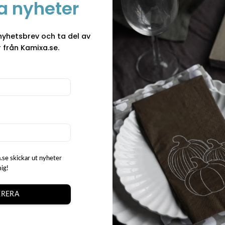
a nyheter
Bricka Grodsi
Den runda brickan Grod
nyhetsbrev och ta del av
och unik detalj för ditt
 från Kamixa.se.
charmigt motiv av en gla
denna bricka perfekt för
Designad av Pia Bergval
”Bricka Grodsim –
livfulla uttryck och adder
och fikastund.
Varumärke
Original Orginella, signe
som väcker leenden och 
.se skickar ut nyheter
charmiga, handgjorda p
mig!
hantverkskänsla i allt 
till disktrasor och poste
RERA
lekfulla uttryck.
Varje föremål är utforma