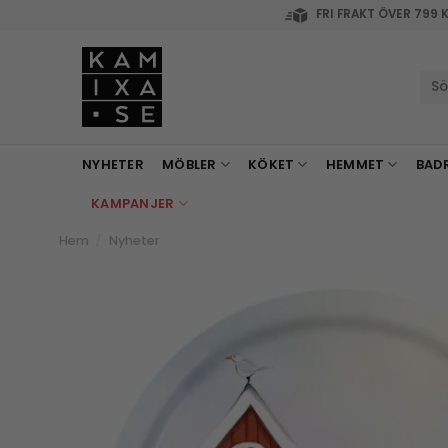
Skip
FRI FRAKT ÖVER 799 
to
content
Sök
efte
NYHETER
MÖBLER
KÖKET
HEMMET
BAD
KAMPANJER
Hem
/
Nyheter