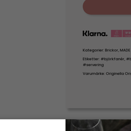
Kategorier:
Brickor
,
MADE 
Etiketter:
#björkfanér
,
#b
#servering
Varumärke:
Originella Ori