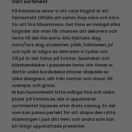
Vårt sortiment
På Kamixa.se anser vi att varje högtid är ett
fantastiskt tillfälle att samla ihop nära och kära
för att fira tillsammans. Det finns en mängd olika
högtider där man får chansen att dekorera och
festa till det lite extra. Alla hjärtans dag,
mors/fars dag, studenten, påsk, halloween, jul
och nyår är några av dem som vi tycker om.
Till jul är det fokus på tomtar, ljusstakar och
kökshanddukar i passande tema. Här finner ni
därför unika bordsdekorationer skapade av
olika designers, allt från tomtar och nissar till
svampar och grisar.
Ni kan hursomhelst hitta många fina och unika
prylar på Kamixa.se, där vi uppdaterar
sortimentet löpande efter årets säsong. En del
som kan passa perfekt för att skapa den rätta
stämningen i just ditt hem, och andra som kan
bli riktigt uppskattade presenter.