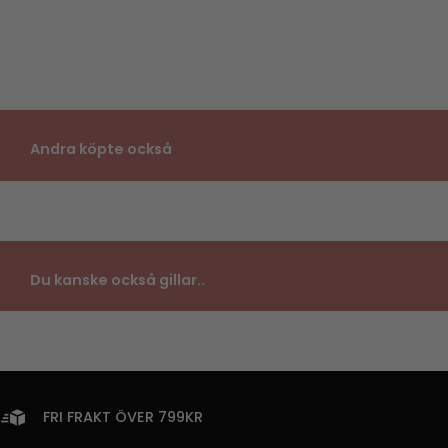
Andra köpte också
Du kanske också gillar..
FRI FRAKT ÖVER 799KR