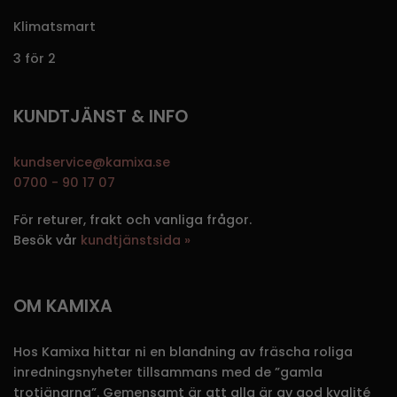
Klimatsmart
3 för 2
KUNDTJÄNST & INFO
kundservice@kamixa.se
0700 - 90 17 07
För returer, frakt och vanliga frågor.
Besök vår
kundtjänstsida »
OM KAMIXA
Hos Kamixa hittar ni en blandning av fräscha roliga
inredningsnyheter tillsammans med de ”gamla
trotjänarna”. Gemensamt är att alla är av god kvalité