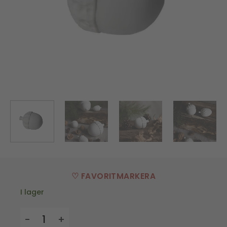
♡ FAVORITMARKERA
I lager
Dekoration Askeby - 6 x 4,5 x 4 cm mängd