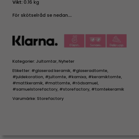
Vikt:
0.16 kg
För skötselråd se nedan….
Kategorier:
Jultomtar
,
Nyheter
Etiketter:
#glaserad keramik
,
#glaseradtomte
,
#juldekoration
,
#jultomte
,
#kamixa
,
#keramiktomte
,
#mattkeramik
,
#mattomte
,
#rödsamuel
,
#samuelstorefactory
,
#storefactory
,
#tomtekeramik
Varumärke:
Storefactory