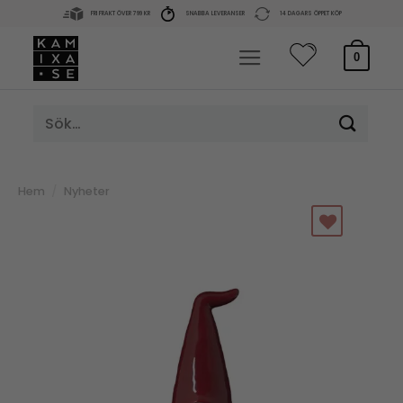
Skip
FRI FRAKT ÖVER 799 KR
SNABBA LEVERANSER
14 DAGARS ÖPPET KÖP
to
content
0
Sök
efter:
Hem
/
Nyheter