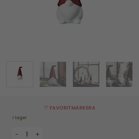
♡ FAVORITMARKERA
I lager
Dekoration - Tomten Samuel - Röd mängd