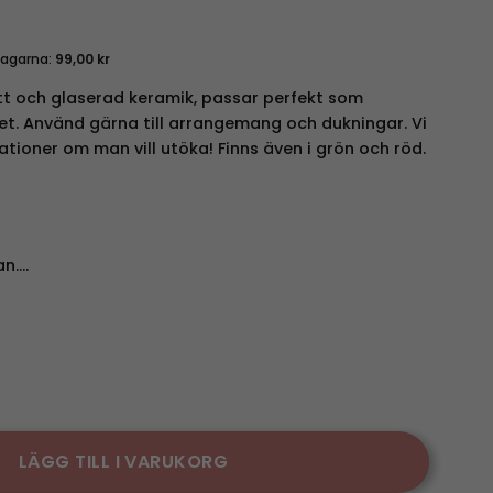
dagarna:
99,00
kr
t och glaserad keramik, passar perfekt som
det. Använd gärna till arrangemang och dukningar. Vi
ioner om man vill utöka! Finns även i grön och röd.
an….
 Svante - Brun mängd
LÄGG TILL I VARUKORG