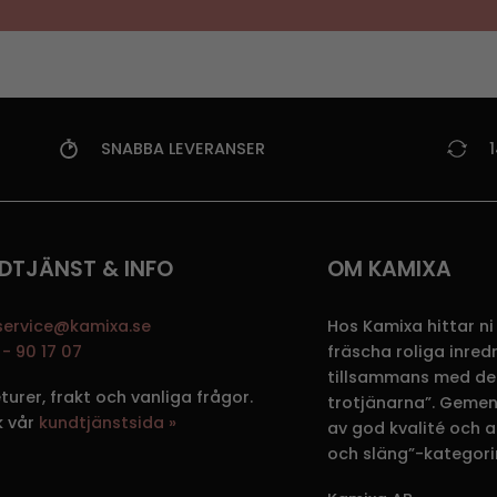
SNABBA LEVERANSER
DTJÄNST & INFO
OM KAMIXA
service@kamixa.se
Hos Kamixa hittar ni
- 90 17 07
fräscha roliga inre
tillsammans med de
eturer, frakt och vanliga frågor.
trotjänarna”. Gemen
k vår
kundtjänstsida »
av god kvalité och att
och släng”-kategori