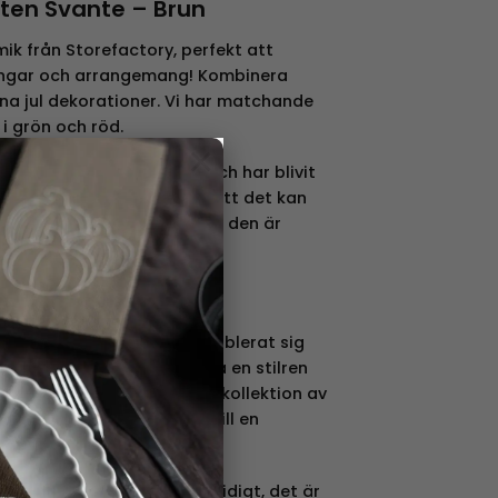
ten Svante – Brun
ik från Storefactory, perfekt att
ningar och arrangemang! Kombinera
na jul dekorationer. Vi har matchande
 i grön och röd.
×
a keramik är obehandlad och har blivit
ory. Det är även naturligt att det kan
ller gropar i keramiken då den är
mgivare
nskt varumärke som har etablerat sig
den. Genom att fokusera på en stilren
e skapat en imponerande kollektion av
örvandlar varje tillfälle till en
är omfattande och mångsidigt, det är