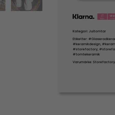
Kategori:
Jultomtar
Etiketter:
#Glaseradkera
#keramikdesign
,
#keram
#storefactory
,
#storefa
#tomtekeramik
Varumärke:
Storefactory