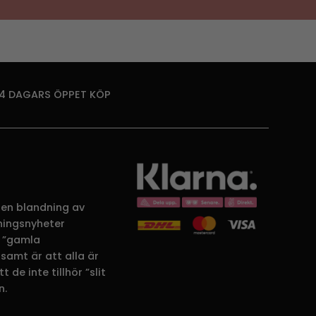
14 DAGARS ÖPPET KÖP
 en blandning av
dningsnyheter
 ”gamla
samt är att alla är
 de inte tillhör ”slit
n.