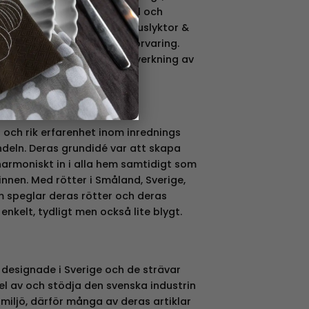
em den extra touchen av stil och
 från juldekorationer till ljuslyktor &
 köks artiklar, textiler och förvaring.
ärn, glas, trä och tyg i tillverkning av
 och rik erfarenhet inom inrednings
deln. Deras grundidé var att skapa
armoniskt in i alla hem samtidigt som
nnen. Med rötter i Småland, Sverige,
 speglar deras rötter och deras
nkelt, tydligt men också lite blygt.
 designade i Sverige och de strävar
del av och stödja den svenska industrin
miljö, därför många av deras artiklar