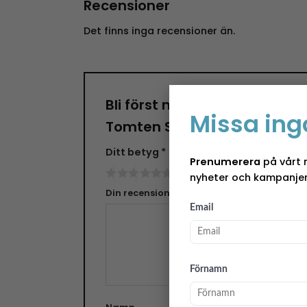
Recensioner
Det finns inga recensioner än.
Bli först med att recensera 
Missa ing
Tomten Svante – Brun”
Ditt betyg
*
Prenumerera
på vårt 
nyheter och kampanjer
Din recension
*
Email
Förnamn