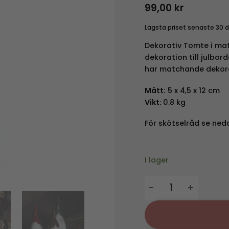
99,00
kr
Lägsta priset senaste 30 
Dekorativ Tomte i mat
dekoration till julbor
har matchande dekorat
Mått:
5
x 4,5 x 12 cm
Vikt:
0.8 kg
För skötselråd se ned
I lager
Dekoration - Tomten