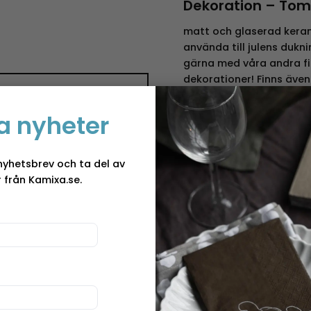
Dekoration – Tom
matt och glaserad keram
använda till julens duk
gärna med våra andra fi
dekorationer! Finns även
”Dekoration –
Skötselråd:
All vår matt
a nyheter
ett signum för Storefact
förekomma små prickar e
handgjord.
nyhetsbrev och ta del av
 från Kamixa.se.
Designer och for
Storefactory
är ett sve
väl inom inrednings värl
och modern design har d
inredningsprodukter, som f
minnesvärd stund.
Deras produktsortiment 