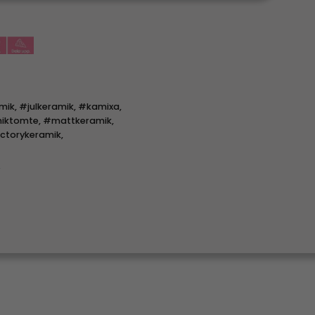
mik
,
#julkeramik
,
#kamixa
,
iktomte
,
#mattkeramik
,
ctorykeramik
,