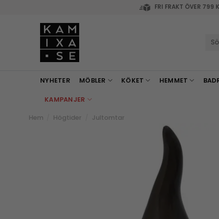
Skip
FRI FRAKT ÖVER 799 
to
content
Sök
efte
NYHETER
MÖBLER
KÖKET
HEMMET
BAD
KAMPANJER
Hem
/
Högtider
/
Jultomtar