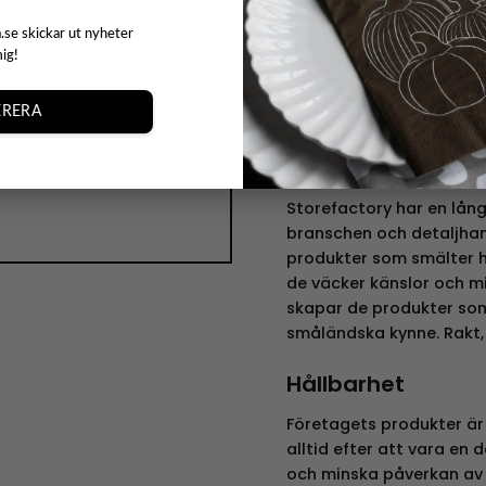
t
skapat för att ge ditt h
.se skickar ut nyheter
elegans och omfattar allt
mig!
ljusstakar, vaser, krukor,
ch webbplats i denna
Företaget använder lera, j
RERA
sina unika produkter.
n kommentar.
Historia
Storefactory har en lång
branschen och detaljhan
produkter som smälter h
de väcker känslor och mi
skapar de produkter som
småländska kynne. Rakt, e
Hållbarhet
Företagets produkter är
alltid efter att vara en 
och minska påverkan av 