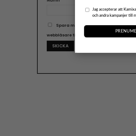
Namn
E-pos
Jag accepterar att Kamixa
och andra kampanjer till 
Spara mitt namn, min e-postadress o
PRENUME
webbläsare till nästa gång jag skriver e