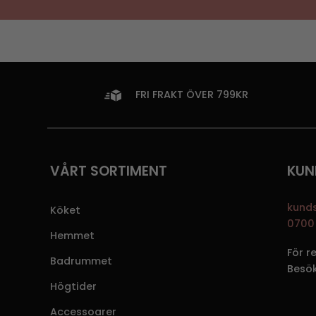
FRI FRAKT ÖVER 799KR
VÅRT SORTIMENT
KUN
kund
Köket
0700 
Hemmet
För r
Badrummet
Besö
Högtider
Accessoarer