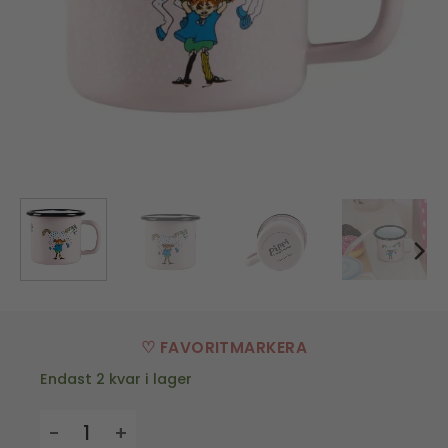
♡ FAVORITMARKERA
Endast 2 kvar i lager
Emaljmugg Pippi Långstrump mängd