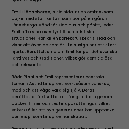
Emil i Lönneberga
, å sin sida, är en omtänksam
pojke med stor fantasi som bor på en gård i
Lönneberga. Känd för sina bus och påhitt, leder
Emil ofta sina äventyr till humoristiska
situationer. Han är en kärleksfull bror till Ida och
visar att även de som är lite busiga har ett stort
hjärta. Berättelserna om Emil fångar det svenska
lantlivet och traditioner, vilket gör dem tidlösa
och relevanta.
Både Pippi och Emil representerar centrala
teman i Astrid Lindgrens verk, såsom vänskap,
mod och att våga vara sig själv. Deras
berättelser fortsätter att fängsla barn genom
böcker, filmer och teateruppsättningar, vilket
säkerställer att nya generationer kan upptäcka
den magi som Lindgren har skapat.
Genom att kombinera spännande äventyr med