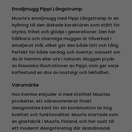
Emaljmugg Pippi Långstrump
Muurla’s emaljmugg med Pippi Långstrump är en
hyllning till den älskade karaktären som stått för
styrka, frihet och glädje i generationer. Den här
hållbara och charmiga muggen är tillverkad i
emaljerat stål, vilket gör den både lätt och tålig.
Perfekt för både vardag och äventyr, oavsett om
du är hemma eller ute i naturen. Muggen pryds
av klassiska illustrationer av Pippi, som ger varje
kaffestund en dos av nostalgi och lekfullhet.
Varumärke
Hos Kamixa erbjuder vi med stolthet Muurlas
produkter, ett välrenommerat finskt
designmärke känt för sin kombination av hög
kvalitet och funktionalitet. Muurla startade som
en glasfabrik i Muurla, Finland, och har vuxit till
ett modernt designföretag där skandinavisk