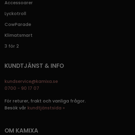
Accessoarer
Lyckotroll
CowParade
Klimatsmart
3 för 2
KUNDTJÄNST & INFO
kundservice@kamixa.se
0700 - 90 17 07
För returer, frakt och vanliga frågor.
Besök vår
kundtjänstsida »
OM KAMIXA