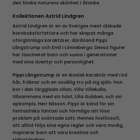
den finska naturens skönhet i åtanke.
Kollektionen Astrid Lindgren
Astrid Lindgren är en av Sveriges mest älskade
barnboksförfattare och har skapat många
oförglömliga karaktärer, däribland Pippi
Långstrump och Emil i Lönneberga. Dessa figurer
har fascinerat barn och vuxna i generationer
med sina äventyr och personlighet.
Pippi Långstrump
är en ikonisk karaktär med röd
hår, fräknar och en osviklig tro på sig själv. Hon
bor i den färgglada villan, Villa Villekulla,
tillsammans med sin häst, Lilla Gubben, och sin
apkompis, Herr Nilsson. Pippi är känd för sin
fantastiska fantasi och förmåga att lösa
problem på oväntade sätt. Hennes livsfilosofi,
att alltid följa sina egna regler och vara modig,
inspirerar barn att vara kreativa och
självständiga.