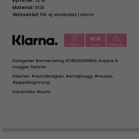
Rymmer:
15 dl
Material:
Stål
Skötselråd:
Får ej användas i micro
Kategorier:
Barnservering
,
BORDSDUKNING
,
Koppar &
muggar
,
Nyheter
Etiketter:
#astridlindgren
,
#emaljmugg
,
#muurla
,
#pippilångstrump
Varumärke:
Muurla