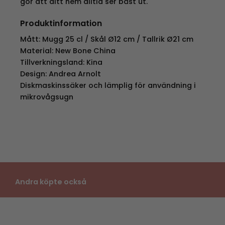
gör att ditt hem alltid ser bäst ut.
Produktinformation
Mått: Mugg 25 cl / Skål Ø12 cm / Tallrik Ø21 cm
Material: New Bone China
Tillverkningsland: Kina
Design: Andrea Arnolt
Diskmaskinssäker och lämplig för användning i
mikrovågsugn
Andra köpte också