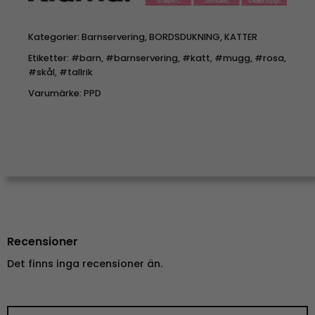
Kategorier:
Barnservering
,
BORDSDUKNING
,
KATTER
Etiketter:
#barn
,
#barnservering
,
#katt
,
#mugg
,
#rosa
,
#skål
,
#tallrik
Varumärke:
PPD
Recensioner
Det finns inga recensioner än.