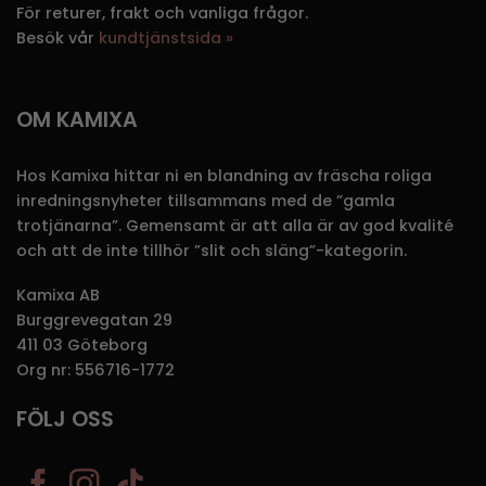
För returer, frakt och vanliga frågor.
Besök vår
kundtjänstsida »
OM KAMIXA
Hos Kamixa hittar ni en blandning av fräscha roliga
inredningsnyheter tillsammans med de ”gamla
trotjänarna”. Gemensamt är att alla är av god kvalité
och att de inte tillhör ”slit och släng”-kategorin.
Kamixa AB
Burggrevegatan 29
411 03 Göteborg
Org nr: 556716-1772
FÖLJ OSS