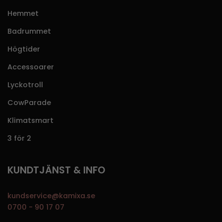
Hemmet
Badrummet
Högtider
Accessoarer
Lyckotroll
CowParade
Klimatsmart
3 för 2
KUNDTJÄNST & INFO
kundservice@kamixa.se
0700 - 90 17 07