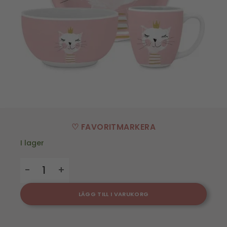
♡ FAVORITMARKERA
I lager
Barnservis Happy Cat - 3 Delar mängd
LÄGG TILL I VARUKORG