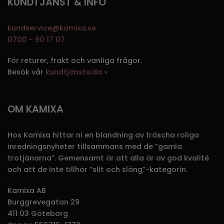
KUNDTJÄNST & INFO
kundservice@kamixa.se
0700 - 90 17 07
För returer, frakt och vanliga frågor.
Besök vår
kundtjänstsida »
OM KAMIXA
Hos Kamixa hittar ni en blandning av fräscha roliga
inredningsnyheter tillsammans med de ”gamla
trotjänarna”. Gemensamt är att alla är av god kvalité
och att de inte tillhör ”slit och släng”-kategorin.
Kamixa AB
Burggrevegatan 29
411 03 Göteborg