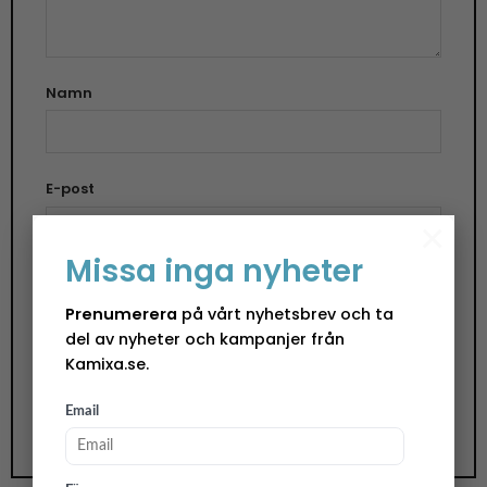
Namn
E-post
×
Missa inga nyheter
Spara mitt namn, min e-postadress och
Prenumerera
på vårt nyhetsbrev och ta
webbplats i denna webbläsare till nästa gång jag
del av nyheter och kampanjer från
skriver en kommentar.
Kamixa.se.
Email