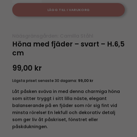
LÄGG TILL I VARUKORG
Nääsgränsgården: Camilla Ståhl
Höna med fjäder – svart – H.6,5
cm
99,00
kr
Lägsta priset senaste 30 dagarna:
99,00
kr
Låt påsken sväva in med denna charmiga höna
som sitter tryggt i sitt lilla näste, elegant
balanserande på en fjäder som rör sig fint vid
minsta rörelse! En lekfull och dekorativ detalj
som ger liv åt påskriset, fönstret eller
påskdukningen.