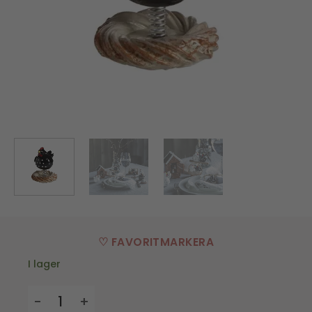
♡ FAVORITMARKERA
I lager
Höna med fjäder - svart - H.6,5 cm mängd