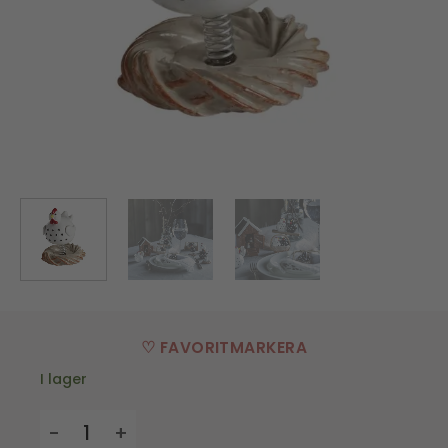
♡ FAVORITMARKERA
I lager
Höna med fjäder - vit - H.6,5 cm mängd