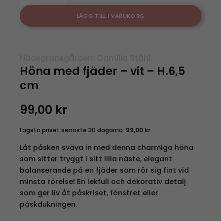
LÄGG TILL I VARUKORG
Nääsgränsgården: Camilla Ståhl
Höna med fjäder – vit – H.6,5
cm
99,00
kr
Lägsta priset senaste 30 dagarna:
99,00
kr
Låt påsken sväva in med denna charmiga höna
som sitter tryggt i sitt lilla näste, elegant
balanserande på en fjäder som rör sig fint vid
minsta rörelse! En lekfull och dekorativ detalj
som ger liv åt påskriset, fönstret eller
påskdukningen.