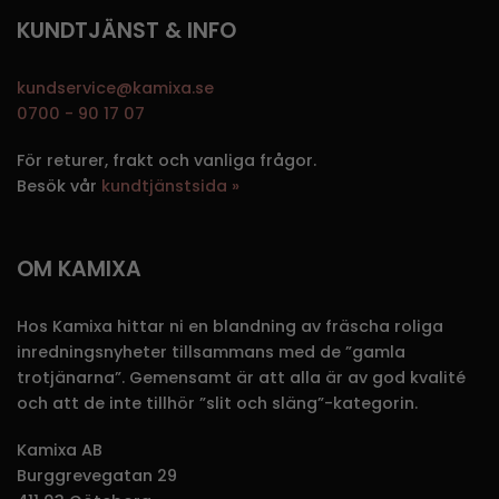
KUNDTJÄNST & INFO
kundservice@kamixa.se
0700 - 90 17 07
För returer, frakt och vanliga frågor.
Besök vår
kundtjänstsida »
OM KAMIXA
Hos Kamixa hittar ni en blandning av fräscha roliga
inredningsnyheter tillsammans med de ”gamla
trotjänarna”. Gemensamt är att alla är av god kvalité
och att de inte tillhör ”slit och släng”-kategorin.
Kamixa AB
Burggrevegatan 29