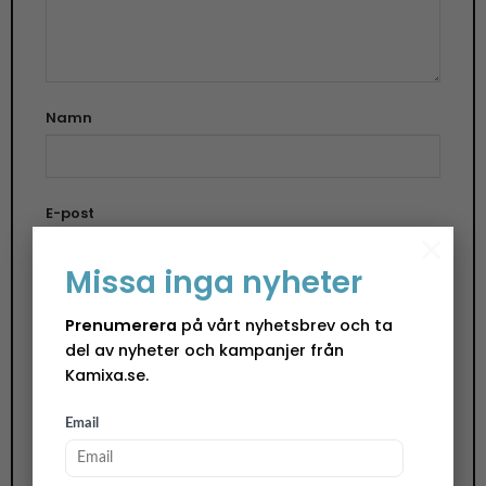
Namn
E-post
×
Missa inga nyheter
Spara mitt namn, min e-postadress och
Prenumerera
på vårt nyhetsbrev och ta
webbplats i denna webbläsare till nästa gång jag
del av nyheter och kampanjer från
skriver en kommentar.
Kamixa.se.
Email