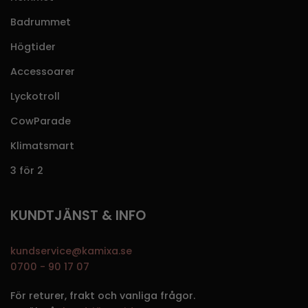
Badrummet
Högtider
Accessoarer
Lyckotroll
CowParade
Klimatsmart
3 för 2
KUNDTJÄNST & INFO
kundservice@kamixa.se
0700 - 90 17 07
För returer, frakt och vanliga frågor.