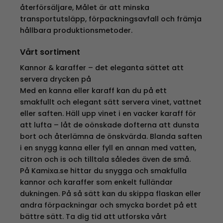
återförsäljare, Målet är att minska
transportutsläpp, förpackningsavfall och främja
hållbara produktionsmetoder.
Vårt sortiment
Kannor & karaffer – det eleganta sättet att
servera drycken på
Med en kanna eller karaff kan du på ett
smakfullt och elegant sätt servera vinet, vattnet
eller saften. Häll upp vinet i en vacker karaff för
att lufta – låt de oönskade dofterna att dunsta
bort och återlämna de önskvärda. Blanda saften
i en snygg kanna eller fyll en annan med vatten,
citron och is och tilltala således även de små.
På Kamixa.se hittar du snygga och smakfulla
kannor och karaffer som enkelt fulländar
dukningen. På så sätt kan du skippa flaskan eller
andra förpackningar och smycka bordet på ett
bättre sätt. Ta dig tid att utforska vårt