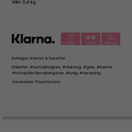
Vikt
: 0,4 kg.
Kategori:
Kannor & Karaffer
Etiketter:
#astridlindgren
,
#dukning
,
#glas
,
#kanna
,
#lottapåbråkmakargatan
,
#lyxig
,
#servering
Varumärke:
Storefactory