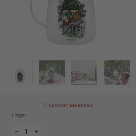
♡ FAVORITMARKERA
I lager
Kanna, Lotta på Bråkmakargatan - 1,5l mängd