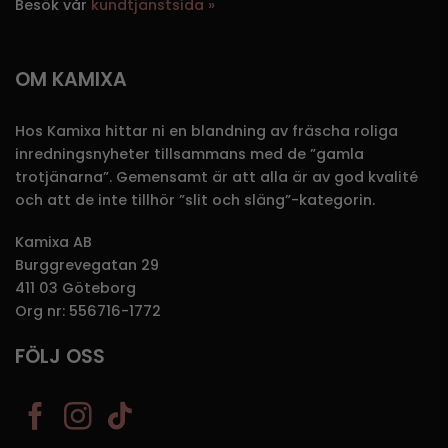
Besök vår
kundtjänstsida »
OM KAMIXA
Hos Kamixa hittar ni en blandning av fräscha roliga
inredningsnyheter tillsammans med de ”gamla
trotjänarna”. Gemensamt är att alla är av god kvalité
och att de inte tillhör ”slit och släng”-kategorin.
Kamixa AB
Burggrevegatan 29
411 03 Göteborg
Org nr: 556716-1772
FÖLJ OSS