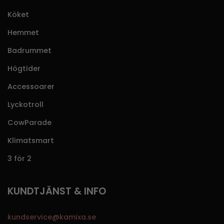
Köket
Hemmet
Badrummet
Högtider
Accessoarer
Lyckotroll
CowParade
Klimatsmart
3 för 2
KUNDTJÄNST & INFO
kundservice@kamixa.se