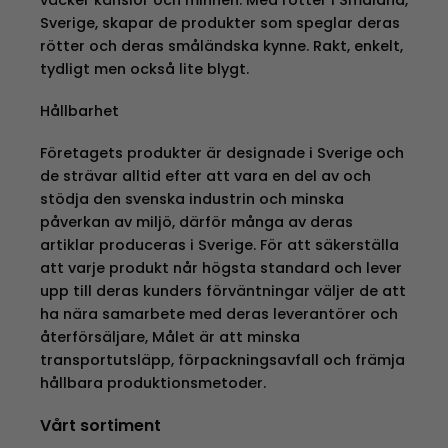
väcker känslor och minnen. Med rötter i Småland,
Sverige, skapar de produkter som speglar deras
rötter och deras småländska kynne. Rakt, enkelt,
tydligt men också lite blygt.
Hållbarhet
Företagets produkter är designade i Sverige och
de strävar alltid efter att vara en del av och
stödja den svenska industrin och minska
påverkan av miljö, därför många av deras
artiklar produceras i Sverige. För att säkerställa
att varje produkt når högsta standard och lever
upp till deras kunders förväntningar väljer de att
ha nära samarbete med deras leverantörer och
återförsäljare, Målet är att minska
transportutsläpp, förpackningsavfall och främja
hållbara produktionsmetoder.
Vårt sortiment