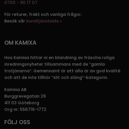
0700 - 90 17 07
För returer, frakt och vanliga frågor.
Besök vår
kundtjänstsida »
OM KAMIXA
Hos Kamixa hittar ni en blandning av fräscha roliga
inredningsnyheter tillsammans med de ”gamla
trotjänarna”. Gemensamt är att alla är av god kvalité
och att de inte tillhör ”slit och släng”-kategorin.
Kamixa AB
Burggrevegatan 29
411 03 Göteborg
Org nr: 556716-1772
FÖLJ OSS