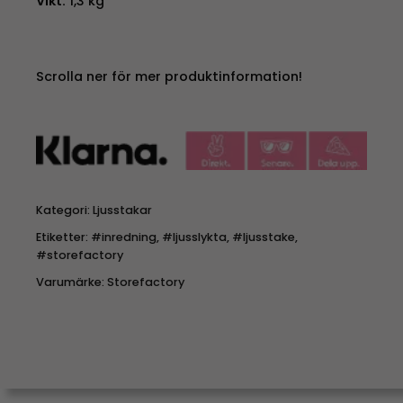
Vikt:
1,3 kg
Scrolla ner för mer produktinformation!
Kategori:
Ljusstakar
Etiketter:
#inredning
,
#ljusslykta
,
#ljusstake
,
#storefactory
Varumärke:
Storefactory