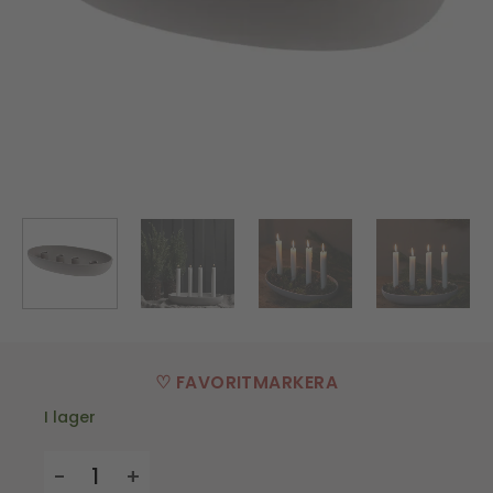
♡ FAVORITMARKERA
I lager
Ljusstake Gröndal - Ljusgrå mängd