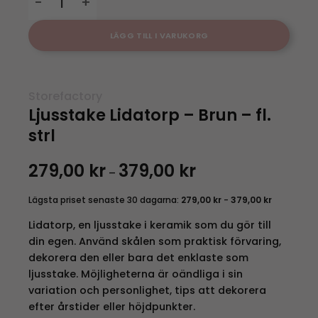
LÄGG TILL I VARUKORG
Storefactory
Ljusstake Lidatorp – Brun – fl.
strl
279,00
kr
379,00
kr
Prisintervall:
–
279,00 kr
till
379,00 kr
Lägsta priset senaste 30 dagarna:
279,00
kr
-
379,00
kr
Lidatorp, en ljusstake i keramik som du gör till
din egen. Använd skålen som praktisk förvaring,
dekorera den eller bara det enklaste som
ljusstake. Möjligheterna är oändliga i sin
variation och personlighet, tips att dekorera
efter årstider eller höjdpunkter.