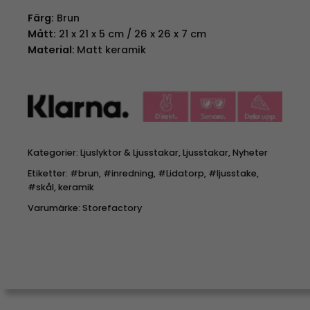
Färg:
Brun
Mått:
21 x 21 x 5 cm / 26 x 26 x 7 cm
Material
: Matt keramik
Kategorier:
Ljuslyktor & Ljusstakar
,
Ljusstakar
,
Nyheter
Etiketter:
#brun
,
#inredning
,
#Lidatorp
,
#ljusstake
,
#skål
,
keramik
Varumärke:
Storefactory