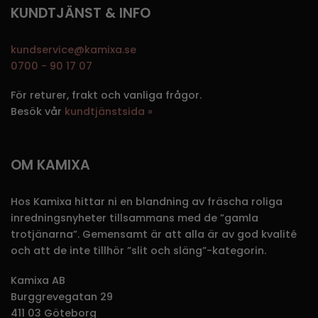
KUNDTJÄNST & INFO
kundservice@kamixa.se
0700 - 90 17 07
För returer, frakt och vanliga frågor.
Besök vår
kundtjänstsida »
OM KAMIXA
Hos Kamixa hittar ni en blandning av fräscha roliga
inredningsnyheter tillsammans med de ”gamla
trotjänarna”. Gemensamt är att alla är av god kvalité
och att de inte tillhör ”slit och släng”-kategorin.
Kamixa AB
Burggrevegatan 29
411 03 Göteborg