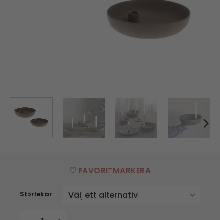
♡ FAVORITMARKERA
Storlekar
Ljusstake Lidatorp - Brun - fl. strl mängd