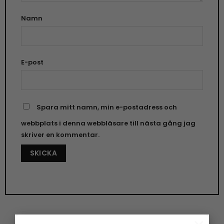
Namn
E-post
Spara mitt namn, min e-postadress och
webbplats i denna webbläsare till nästa gång jag
skriver en kommentar.