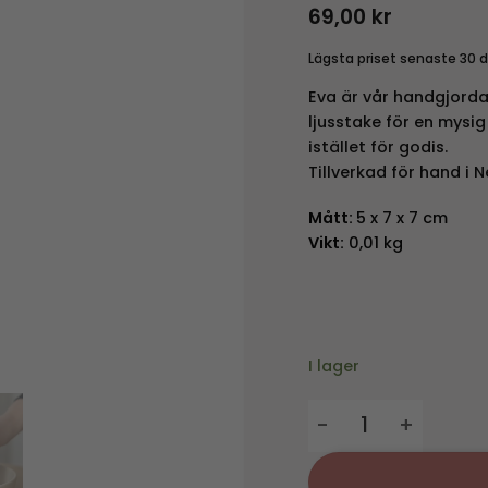
69,00
kr
Lägsta priset senaste 30 
Eva är vår handgjorda 
ljusstake för en mysi
istället för godis.
Tillverkad för hand i N
Mått:
5 x 7 x 7 cm
Vikt:
0,01 kg
I lager
Påskdekoration Eva -