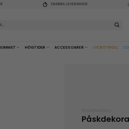
KR
SNABBA LEVERANSER
r:
RUMMET
HÖGTIDER
ACCESSOARER
LYCKOTROLL
CO
Storefactory
Påskdekorat