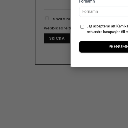
Förnamn
Spara mitt namn, min e-postadress o
Jag accepterar att Kamixa
webbläsare till nästa gång jag skriver e
och andra kampanjer till 
PRENUME