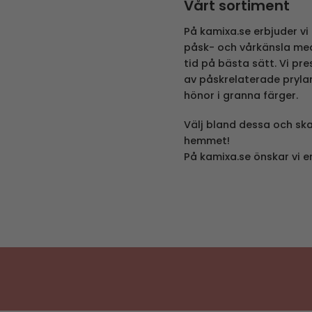
Vårt sortiment
På kamixa.se erbjuder vi 
påsk- och vårkänsla me
tid på bästa sätt. Vi pr
av påskrelaterade pryla
hönor i granna färger.
Välj bland dessa och ska
hemmet!
På kamixa.se önskar vi er