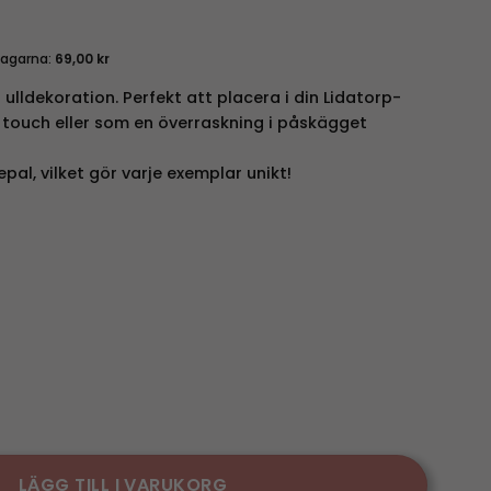
dagarna:
69,00
kr
ulldekoration. Perfekt att placera i din Lidatorp-
g touch eller som en överraskning i påskägget
epal, vilket gör varje exemplar unikt!
 Vit mängd
LÄGG TILL I VARUKORG