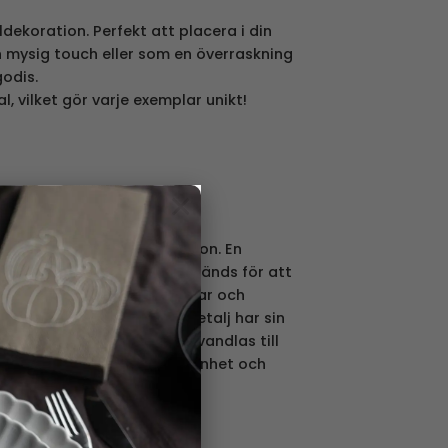
dekoration. Perfekt att placera i din
n mysig touch eller som en överraskning
godis.
l, vilket gör varje exemplar unikt!
×
nstnärlig hantverkstradition. En
ndra naturliga material används för att
rda föremål med olika stilar och
skar processen där varje detalj har sin
form, bränns och sedan förvandlas till
plats i hemmet, sprider skönhet och
sonens vardag.
mgivare