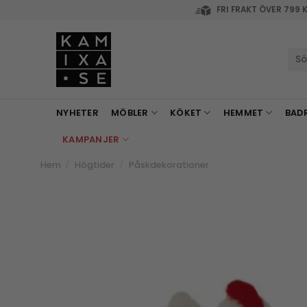
Skip
FRI FRAKT ÖVER 799 
to
content
Sök
efte
NYHETER
MÖBLER
KÖKET
HEMMET
BAD
KAMPANJER
Hem
/
Högtider
/
Påskdekorationer