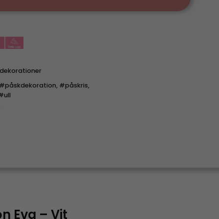
dekorationer
#påskdekoration
,
#påskris
,
#ull
n Eva – Vit