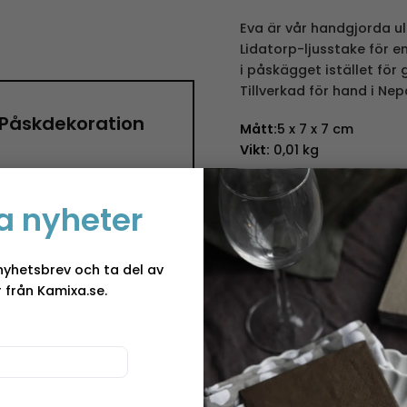
Eva är vår handgjorda ull
Lidatorp-ljusstake för e
i påskägget istället för 
Tillverkad för hand i Nepa
 ”Påskdekoration
Mått:
5 x 7 x 7 cm
Vikt:
0,01 kg
Storefactory
a nyheter
Keramik är en gammal ko
mängd olika leror och a
skapa unika och handgjo
nyhetsbrev och ta del av
tekniker. Storefactory äl
 från Kamixa.se.
betydelse, hur leran tar 
vackra föremål som tar 
unikhet, och berikar per
Designer och for
t