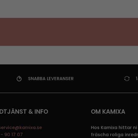
SNABBA LEVERANSER
DTJÄNST & INFO
OM KAMIXA
service@kamixa.se
Hos Kamixa hittar ni
- 90 17 07
fräscha roliga inre