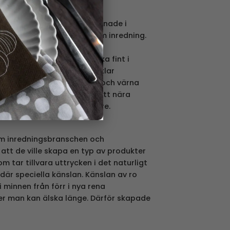
 material, kärleksfullt designade i
 ett svenskt varumärke inom inredning.
v våra egna designers.
kelhet – som alla passar lika fint i
gan på landet. Många artiklar
 att stödja svensk industri och värna
strävar alltid efter att ha ett nära
rantörer och återförsäljare.
om inredningsbranschen och
tt de ville skapa en typ av produkter
m tar tillvara uttrycken i det naturligt
är speciella känslan. Känslan av ro
i minnen från förr i nya rena
ker man kan älska länge. Därför skapade