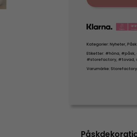
Kategorier:
Nyheter
,
Påsk
Etiketter:
#höna
,
#påsk
,
#storefactory
,
#tovad
,
Varumärke:
Storefactory
Påskdekoratio