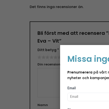
Det finns inga recensioner än.
Bli först med att recensera
Eva – Vit”
Ditt betyg
*
Missa ing
Din recension
*
Prenumerera
på vårt 
nyheter och kampanjer
Email
Namn
E-pos