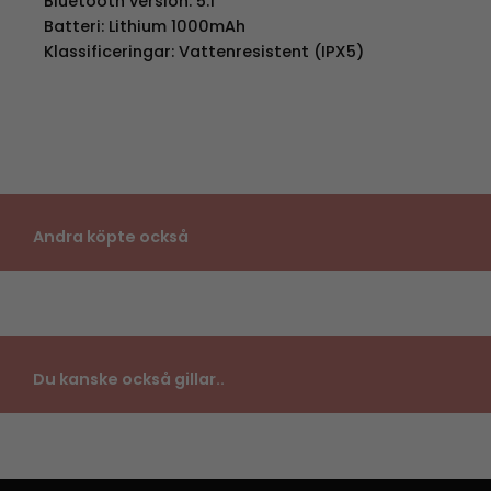
Bluetooth version: 5.1
Batteri: Lithium 1000mAh
Klassificeringar: Vattenresistent (IPX5)
Andra köpte också
Du kanske också gillar..