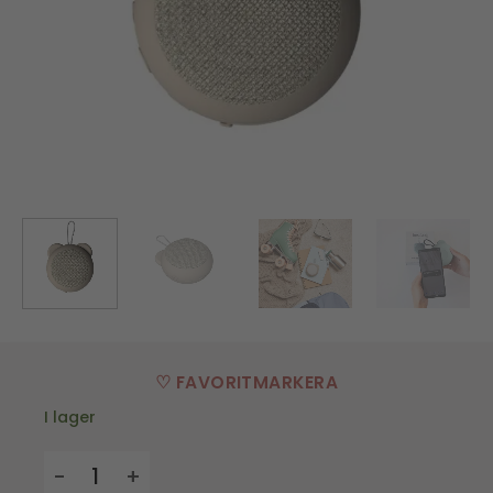
♡ FAVORITMARKERA
I lager
Trådlös Högtalare, Roar Kids - Ivory Sand mängd