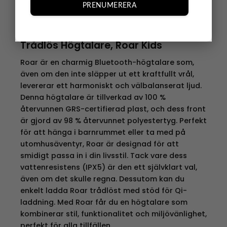
PRENUMERERA
Trådlös Högtalare, Roar Kids
Roar är en charmig Bluetooth-högtalare som,
även om den inte släpper ut ett kraftfullt vrål,
levererar ett harmoniskt och välbalanserat ljud.
Denna högtalare är tillverkad av 100 %
återvunnen GRS-certifierad plast, och dess front
är gjord av 98 % återvunnet polyestertyg. Perfekt
för att hänga i barnrummet eller ta med på
utomhusäventyr, Roar är designad för att
smidigt passa in i din livsstil. Tack vare dess
vattenresistens (IPX5) är den ett självklart val,
även om det skulle regna. Dessutom kan du
enkelt ladda Roar trådlöst med stöd för Qi-
laddning. Med Roar får du en högtalare som
kombinerar stil, funktionalitet och miljövänlighet,
perfekt för alla tillfällen.