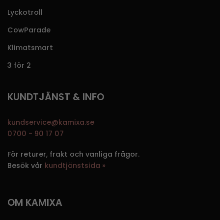
Lyckotroll
CowParade
Klimatsmart
3 för 2
KUNDTJÄNST & INFO
kundservice@kamixa.se
0700 - 90 17 07
För returer, frakt och vanliga frågor.
Besök vår
kundtjänstsida »
OM KAMIXA