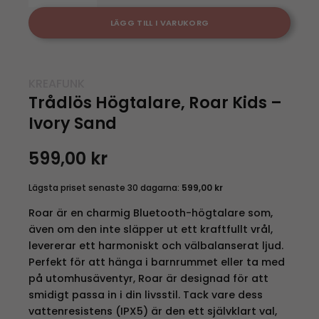
LÄGG TILL I VARUKORG
KREAFUNK
Trådlös Högtalare, Roar Kids –
Ivory Sand
599,00
kr
Lägsta priset senaste 30 dagarna:
599,00
kr
Roar är en charmig Bluetooth-högtalare som,
även om den inte släpper ut ett kraftfullt vrål,
levererar ett harmoniskt och välbalanserat ljud.
Perfekt för att hänga i barnrummet eller ta med
på utomhusäventyr, Roar är designad för att
smidigt passa in i din livsstil. Tack vare dess
vattenresistens (IPX5) är den ett självklart val,