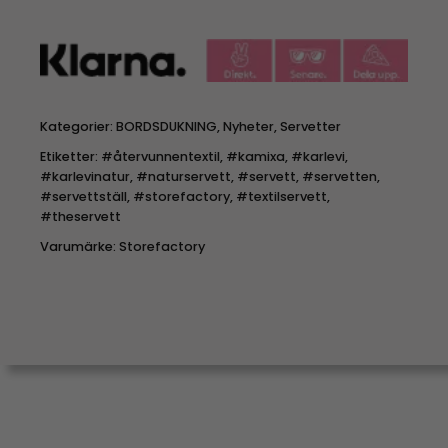
Kategorier:
BORDSDUKNING
,
Nyheter
,
Servetter
Etiketter:
#återvunnentextil
,
#kamixa
,
#karlevi
,
#karlevinatur
,
#naturservett
,
#servett
,
#servetten
,
#servettställ
,
#storefactory
,
#textilservett
,
#theservett
Varumärke:
Storefactory