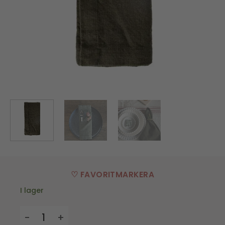
♡ FAVORITMARKERA
I lager
Servett - Karlevi - Grön mängd