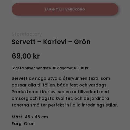
LÄGG TILL I VARUKORG
Storefactory
Servett – Karlevi – Grön
69,00
kr
Lägsta priset senaste 30 dagarna:
69,00
kr
Servett av noga utvald återvunnen textil som
passar alla tillfällen. både fest och vardags.
Produkterna i Karlevi serien är tillverkad med
omsorg och högsta kvalitet, och de jordnära
tonerna smälter perfekt in i alla inrednings stilar.
Mått:
45 x 45 cm
Färg:
Grön