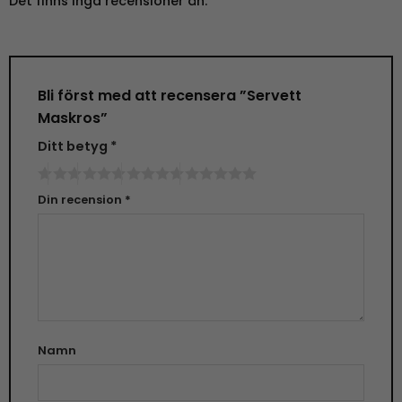
Det finns inga recensioner än.
Bli först med att recensera ”Servett
Maskros”
Ditt betyg
*
Din recension
*
Namn