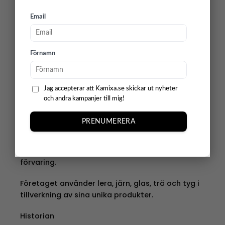
Designer och formgivare
Email
Storefactory är ett svenskt varumärke som har
etablerat sig väl inom inredningsvärlden. Genom
att fokusera på en stilren och modern design har
Förnamn
de skapat en imponerande kollektion av
inredningsprodukter, som förvandlar varje
tillfälle till en minnesvärd stund.
Jag accepterar att Kamixa.se skickar ut nyheter
och andra kampanjer till mig!
Deras produktsortiment är omfattande och
mångsidigt, det är skapat för att ge ditt hem
PRENUMERERA
den extra touchen av stil och elegans och
omfattar allt från juldekorationer till ljuslyktor &
ljusstakar, vaser, krukor, köksartiklar, textiler och
förvaring.
Företaget använder lera, järn, glas, trä och tyg i
tillverkning av sina unika produkter.
Historian