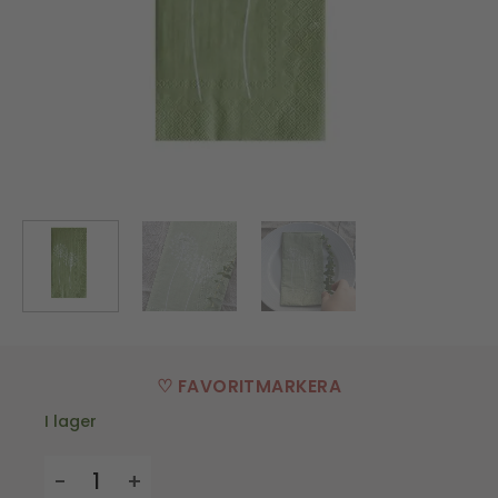
♡ FAVORITMARKERA
I lager
Servett Maskros mängd