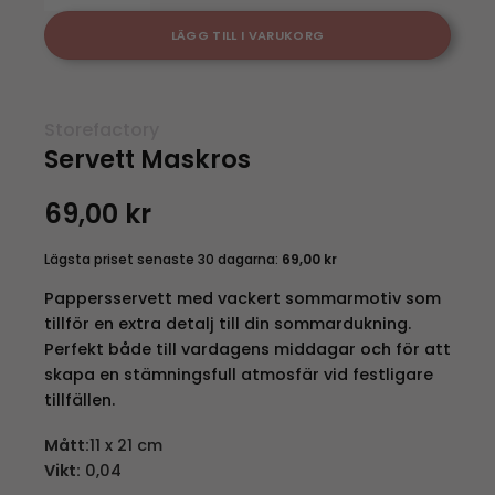
LÄGG TILL I VARUKORG
Storefactory
Servett Maskros
69,00
kr
Lägsta priset senaste 30 dagarna:
69,00
kr
Pappersservett med vackert sommarmotiv som
tillför en extra detalj till din sommardukning.
Perfekt både till vardagens middagar och för att
skapa en stämningsfull atmosfär vid festligare
tillfällen.
Mått:
11 x 21 cm
Vikt:
0,04