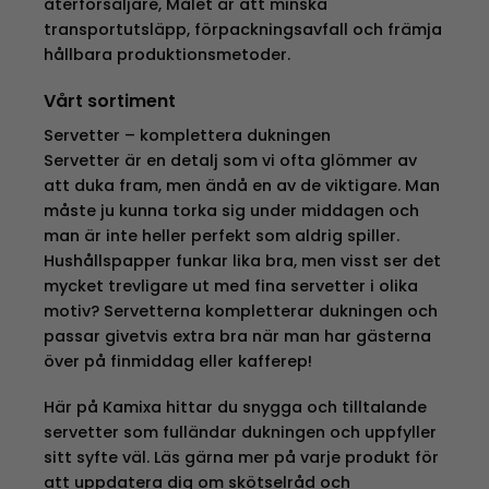
återförsäljare, Målet är att minska
transportutsläpp, förpackningsavfall och främja
hållbara produktionsmetoder.
Vårt sortiment
Servetter – komplettera dukningen
Servetter är en detalj som vi ofta glömmer av
att duka fram, men ändå en av de viktigare. Man
måste ju kunna torka sig under middagen och
man är inte heller perfekt som aldrig spiller.
Hushållspapper funkar lika bra, men visst ser det
mycket trevligare ut med fina servetter i olika
motiv? Servetterna kompletterar dukningen och
passar givetvis extra bra när man har gästerna
över på finmiddag eller kafferep!
Här på Kamixa hittar du snygga och tilltalande
servetter som fulländar dukningen och uppfyller
sitt syfte väl. Läs gärna mer på varje produkt för
att uppdatera dig om skötselråd och