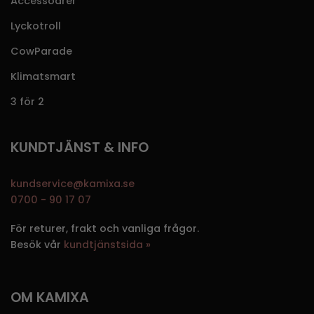
Accessoarer
Lyckotroll
CowParade
Klimatsmart
3 för 2
KUNDTJÄNST & INFO
kundservice@kamixa.se
0700 - 90 17 07
För returer, frakt och vanliga frågor.
Besök vår
kundtjänstsida »
OM KAMIXA