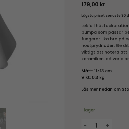
179,00
kr
Lägsta priset senaste 30 
Lekfull höstdekoration
pumpa som passar per
fungerar lika bra på
höstprydnader. Ge di
viktigt att notera at
keramiken, då varje p
Mått
:
11×13 cm
Vikt
: 0.3 kg
Läs mer nedan om Stor
I lager
Spöket Sam - 11x13 