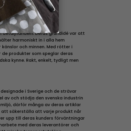
 och rik erfarenhet inom
 detaljhandeln. Deras grundidé var att
lter harmoniskt in i alla hem
 känslor och minnen. Med rötter i
r de produkter som speglar deras
ska kynne. Rakt, enkelt, tydligt men
 designade i Sverige och de strävar
del av och stödja den svenska industrin
miljö, därför många av deras artiklar
 att säkerställa att varje produkt når
r upp till deras kunders förväntningar
amarbete med deras leverantörer och