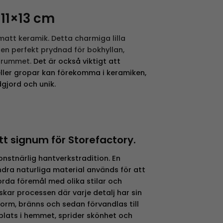
11×13 cm
 matt keramik. Detta charmiga lilla
n perfekt prydnad för bokhyllan,
rnrummet.
Det är också viktigt att
eller gropar kan förekomma i keramiken,
gjord och unik.
tt signum för Storefactory.
nstnärlig hantverkstradition. En
ndra naturliga material används för att
rda föremål med olika stilar och
skar processen där varje detalj har sin
form, bränns och sedan förvandlas till
plats i hemmet, sprider skönhet och