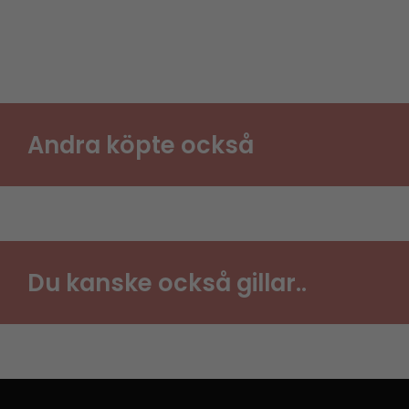
Andra köpte också
Du kanske också gillar..