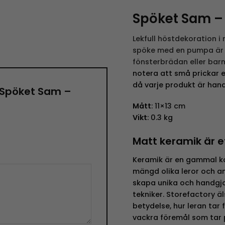
Spöket Sam – 
Lekfull höstdekoration i
spöke med en pumpa är e
fönsterbrädan eller ba
notera att små prickar 
då varje produkt är hand
 ”Spöket Sam –
Mått
:
11×13 cm
Vikt
: 0.3 kg
Matt keramik är e
Keramik är en gammal ko
mängd olika leror och a
skapa unika och handgjo
tekniker. Storefactory äl
betydelse, hur leran tar 
vackra föremål som tar 