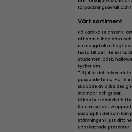
återförsäljare, Målet är
förpackningsavfall och 
Vårt sortiment
På Kamixa.se anser vi att 
att samla ihop nära och 
en mängd olika högtider
festa till det lite extra.
studenten, påsk, hallowe
tycker om.
Till jul är det fokus på 
passande tema. Här finn
skapade av olika designer
svampar och grisar.
Ni kan hursomhelst hitta
Kamixa.se, där vi uppdat
säsong. En del som kan 
stämningen i just ditt h
uppskattade presenter.