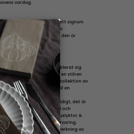
sonens vardag.
obehandlad och har blivit ett signum
×
r även naturligt att det kan
ller gropar i keramiken då den är
mgivare
nskt varumärke som har etablerat sig
en. Genom att fokusera på en stilren
e skapat en imponerande kollektion av
örvandlar varje tillfälle till en
är omfattande och mångsidigt, det är
em den extra touchen av stil och
 från juldekorationer till ljuslyktor &
 köksartiklar, textiler och förvaring.
ärn, glas, trä och tyg i tillverkning av