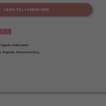
LÄGG TILL I VARUKORG
,
Figurer
,
Halloween
a
,
#spöke
,
#storefactory
,