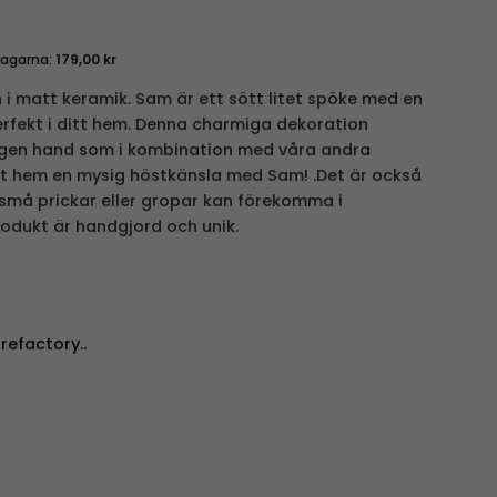
dagarna:
179,00
kr
 i matt keramik. Sam är ett sött litet spöke med en
fekt i ditt hem. Denna charmiga dekoration
 egen hand som i kombination med våra andra
tt hem en mysig höstkänsla med Sam
! .Det är också
t små prickar eller gropar kan förekomma i
rodukt är handgjord och unik.
efactory..
cm mängd