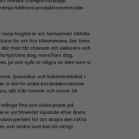
 att minska transportutsläpp,
främja hållbara produktionsmetoder.
varje högtid är ett fantastiskt tillfälle
kära för att fira tillsammans. Det finns
 där man får chansen att dekorera och
 Alla hjärtans dag, mors/fars dag,
en, jul och nyår är några av dem som vi
tomtar, ljusstakar och kökshanddukar i
er ni därför unika bordsdekorationer
s, allt från tomtar och nissar till
 många fina och unika prylar på
erar sortimentet löpande efter årets
passa perfekt för att skapa den rätta
em, och andra som kan bli riktigt