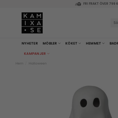
Skip
FRI FRAKT ÖVER 799 
to
content
Sök
efte
NYHETER
MÖBLER
KÖKET
HEMMET
BAD
KAMPANJER
Hem
/
Halloween