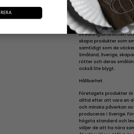
sina unika produkter.
RERA
Historian
Storefactory har en lång
inredningsbranschen och
skapa produkter som smä
samtidigt som de väcker
Småland, Sverige, skapa
rötter och deras småländ
också lite blygt.
Hållbarhet
Företagets produkter är
alltid efter att vara en 
och minska påverkan av 
produceras i Sverige. För
högsta standard och leve
väljer de att ha nära s