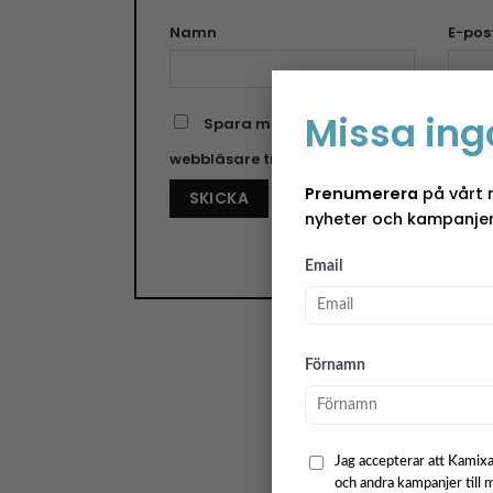
Namn
E-pos
Missa ing
Spara mitt namn, min e-postadress o
webbläsare till nästa gång jag skriver e
Prenumerera
på vårt 
nyheter och kampanjer
Email
Förnamn
Jag accepterar att Kamixa
och andra kampanjer till 