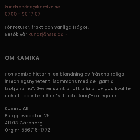
kundservice@kamixa.se
0700 - 90 17 07
För returer, frakt och vanliga frågor.
Besök vår
kundtjänstsida »
OM KAMIXA
Hos Kamixa hittar ni en blandning av fräscha roliga
inredningsnyheter tillsammans med de ”gamla
trotjänarna”. Gemensamt är att alla är av god kvalité
och att de inte tillhör ”slit och släng”-kategorin.
Kamixa AB
Burggrevegatan 29
411 03 Göteborg
Org nr: 556716-1772