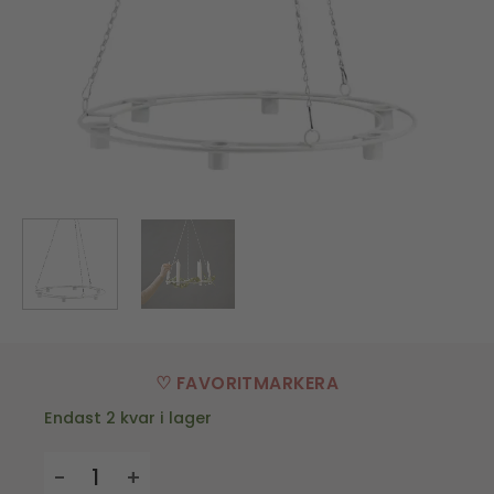
♡ FAVORITMARKERA
Endast 2 kvar i lager
Takkrona för kronljus - Virestad - Vit mängd