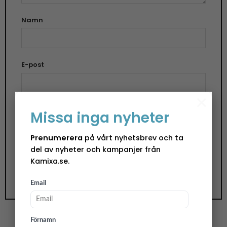
Namn
E-post
×
Spara mitt namn, min e-postadress och
Missa inga nyheter
webbplats i denna webbläsare till nästa gång jag
Prenumerera
på vårt nyhetsbrev och ta
skriver en kommentar.
del av nyheter och kampanjer från
Kamixa.se.
Email
Förnamn