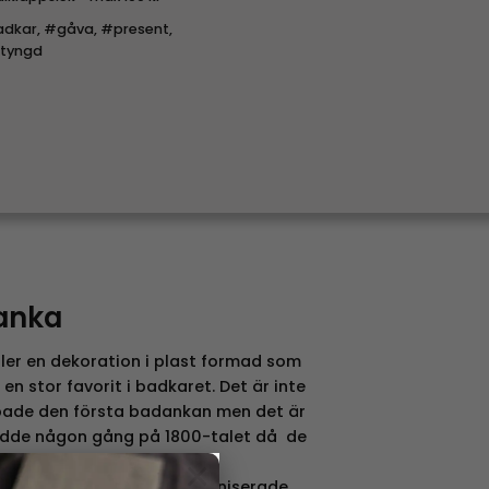
dkar
,
#gåva
,
#present
,
tyngd
danka
ler en dekoration i plast formad som
 en stor favorit i badkaret. Det är inte
ade den första badankan men det är
kedde någon gång på 1800-talet då de
ra leksaker i gummi .
×
ör badankan är stora organiserade