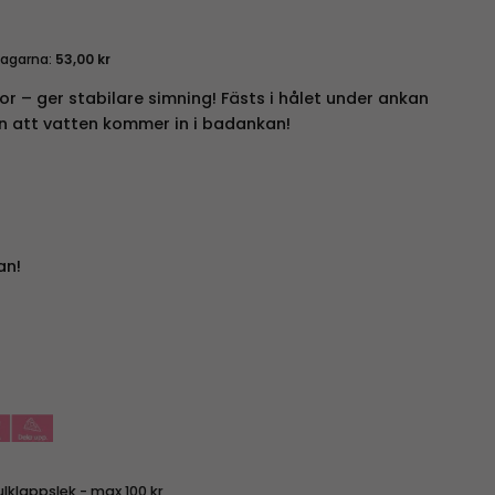
dagarna:
53,00
kr
r – ger stabilare simning! Fästs i hålet under ankan
n att vatten kommer in i badankan!
an!
ulklappslek - max 100 kr