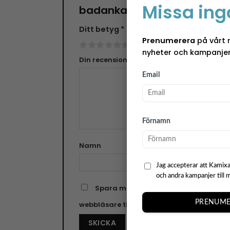
Missa ing
badanka”
Ditt betyg
*
Prenumerera
på vårt 
nyheter och kampanjer
Din recension
*
Email
Förnamn
Namn
E-pos
Jag accepterar att Kamixa
och andra kampanjer till 
Spara mitt namn, min e-postadress o
PRENUME
webbläsare till nästa gång jag skriver e