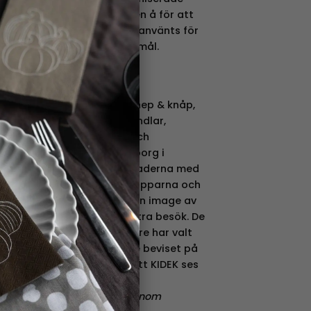
er ner tusentals ankor i en å för att
 i ett race. Detta har ofta använts för
 något behjärtansvärt ändamål.
ar, vykort, leksaker, spel, knep & knåp,
tår bland annat av bokhandlar,
shoppar, presentbutiker och
get har sitt säte i Helsingborg i
e svenska och danska marknaderna med
användarna ett leende på läpparna och
bidrag till resultatet samt en image av
ande sortiment värt ett extra besök. De
 att så många återförsäljare har valt
der. Detta är det tydligaste beviset på
tas av slutkunderna och att KIDEK ses
leverantör.
gborgs Kvinnojours arbete genom