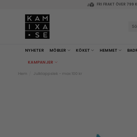
Skip
FRI FRAKT ÖVER 799 
to
content
Sök
efte
NYHETER
MÖBLER
KÖKET
HEMMET
BAD
KAMPANJER
Hem
/
Julklappslek - max 100 kr