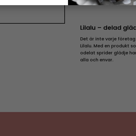
produktgåvor.
Lilalu – delad glä
Det är inte varje företa
Lilalu. Med en produkt s
odelat sprider glädje har
alla och envar.