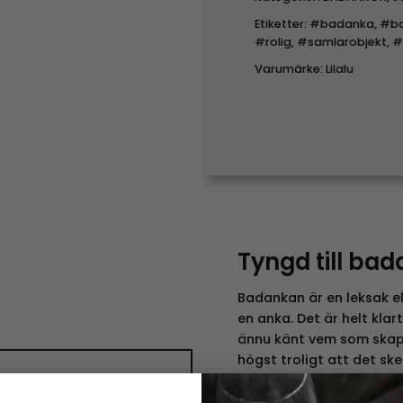
Etiketter:
#badanka
,
#ba
#rolig
,
#samlarobjekt
,
#
Varumärke:
Lilalu
Tyngd till ba
Badankan är en leksak el
en anka. Det är helt klart
ännu känt vem som skap
högst troligt att det s
börjades produceras and
Tyngd till
En välkänd användning f