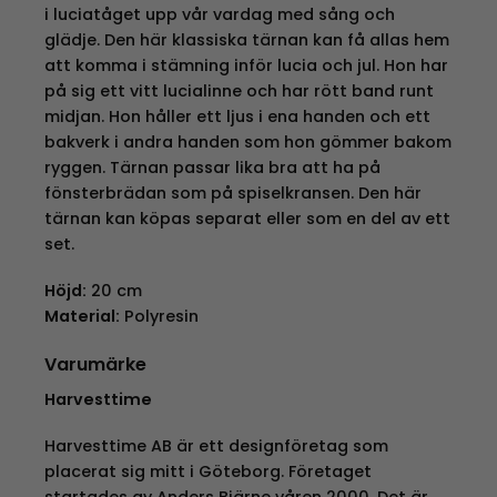
i luciatåget upp vår vardag med sång och
glädje. Den här klassiska tärnan kan få allas hem
att komma i stämning inför lucia och jul. Hon har
på sig ett vitt lucialinne och har rött band runt
midjan. Hon håller ett ljus i ena handen och ett
bakverk i andra handen som hon gömmer bakom
ryggen. Tärnan passar lika bra att ha på
fönsterbrädan som på spiselkransen. Den här
tärnan kan köpas separat eller som en del av ett
set.
Höjd:
20 cm
Material:
Polyresin
Varumärke
Harvesttime
Harvesttime AB är ett designföretag som
placerat sig mitt i Göteborg. Företaget
startades av Anders Bjärne våren 2000. Det är