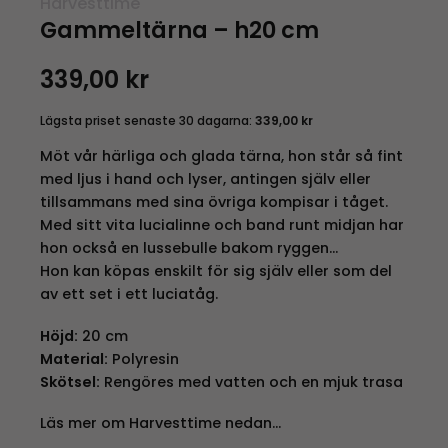
Harvesttime
Gammeltärna – h20 cm
339,00
kr
Lägsta priset senaste 30 dagarna:
339,00
kr
Möt vår härliga och glada tärna, hon står så fint
med ljus i hand och lyser, antingen själv eller
tillsammans med sina övriga kompisar i tåget.
Med sitt vita lucialinne och band runt midjan har
hon också en lussebulle bakom ryggen…
Hon kan köpas enskilt för sig själv eller som del
av ett set i ett luciatåg.
Höjd:
20 cm
Material:
Polyresin
Skötsel:
Rengöres med vatten och en mjuk trasa
Läs mer om Harvesttime nedan…