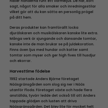
håller händerna runt ett värmeljus. De har, kort
sagt, något för alla smaker och inredningsstilar
vilket gör att du kan sätta en personlig prägel
på ditt hem.
Deras produkter kan framförallt locka
djurälskaren och musikälskaren kanske lite extra.
Många verk är sjungande och dansande tomtar,
kanske inte de man brukar se på juldekoration.
Finns även ljus med hundar och katter samt
tomtar som myser och ger high fives till husdjur
och ekorrar.
Harvesttime födelse
1992 startade Anders Bjärne företaget
Nääsgränsgården som slog sig ner i Nääs
utanför Floda. Företaget växte och hade flera
anställda, tyvärr ledde det också till att Anders
tappade glädjen och lusten att driva
Nääsgränsgården. Det blev lite för mycket helt