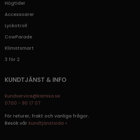
Högtider
Accessoarer
Lyckotroll
CowParade
Klimatsmart
3 för 2
KUNDTJÄNST & INFO
kundservice@kamixa.se
0700 - 90 17 07
För returer, frakt och vanliga frågor.
Besök vår
kundtjänstsida »