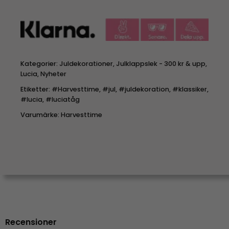
Kategorier:
Juldekorationer
,
Julklappslek - 300 kr & upp
,
Lucia
,
Nyheter
Etiketter:
#Harvesttime
,
#jul
,
#juldekoration
,
#klassiker
,
#lucia
,
#luciatåg
Varumärke:
Harvesttime
Recensioner