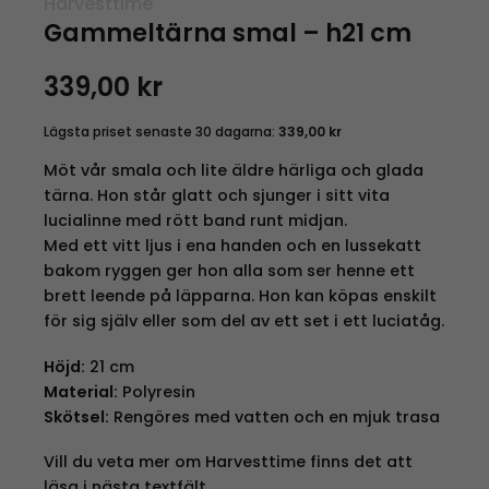
Harvesttime
Gammeltärna smal – h21 cm
339,00
kr
Lägsta priset senaste 30 dagarna:
339,00
kr
Möt vår smala och lite äldre härliga och glada
tärna. Hon står glatt och sjunger i sitt vita
lucialinne med rött band runt midjan.
Med ett vitt ljus i ena handen och en lussekatt
bakom ryggen ger hon alla som ser henne ett
brett leende på läpparna. Hon kan köpas enskilt
för sig själv eller som del av ett set i ett luciatåg.
Höjd:
21 cm
Material:
Polyresin
Skötsel:
Rengöres med vatten och en mjuk trasa
Vill du veta mer om Harvesttime finns det att
läsa i nästa textfält.