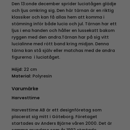
Den 13:onde december sprider luciatågen glädje
och ljus omkring sig. Den här tärnan är en riktig
klassiker och kan få allas hem att komma i
stämning inför både lucia och jul. Tärnan har ett
ljus i ena handen och håller en lussekatt bakom
ryggen med den andra.Tärnan har på sig vitt
lucialinne med rött band kring midjan. Denna
tärna kan stå själv eller matchas med de andra
figurerna i luciatåget.
Höjd:
22 cm
Material:
Polyresin
Varumärke
Harvesttime
Harvesttime AB är ett designföretag som
placerat sig mitt i Göteborg. Företaget
startades av Anders Bjärne våren 2000. Det är
samma grundare som år 1992 startade