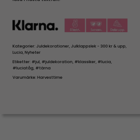
Kategorier:
Juldekorationer
,
Julklappslek - 300 kr & upp
,
Lucia
,
Nyheter
Etiketter:
#jul
,
#juldekoration
,
#klassiker
,
#lucia
,
#luciatåg
,
#tärna
Varumärke:
Harvesttime