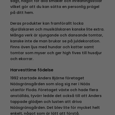
sagt, något för alla smaker och inredningsstilar
vilket gör att du kan sätta en personlig prägel
på ditt hem.
Deras produkter kan framförallt locka
djurälskaren och musikälskaren kanske lite extra.
Många verk är sjungande och dansande tomtar,
kanske inte de man brukar se på juldekoration.
Finns även ljus med hundar och katter samt
tomtar som myser och ger high fives till husdjur
och ekorrar.
Harvesttime födelse
1992 startade Anders Bjärne företaget
Nääsgränsgården som slog sig ner i Nääs
utanför Floda. Företaget växte och hade flera
anställda, tyvärr ledde det också till att Anders
tappade glädjen och lusten att driva
Nääsgränsgården. Det blev lite för mycket helt
enkelt, något som är lätt att förstå.