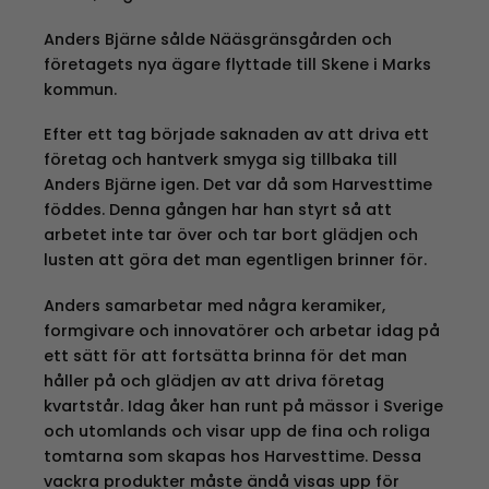
Anders Bjärne sålde Nääsgränsgården och
företagets nya ägare flyttade till Skene i Marks
kommun.
Efter ett tag började saknaden av att driva ett
företag och hantverk smyga sig tillbaka till
Anders Bjärne igen. Det var då som Harvesttime
föddes. Denna gången har han styrt så att
arbetet inte tar över och tar bort glädjen och
lusten att göra det man egentligen brinner för.
Anders samarbetar med några keramiker,
formgivare och innovatörer och arbetar idag på
ett sätt för att fortsätta brinna för det man
håller på och glädjen av att driva företag
kvartstår. Idag åker han runt på mässor i Sverige
och utomlands och visar upp de fina och roliga
tomtarna som skapas hos Harvesttime. Dessa
vackra produkter måste ändå visas upp för