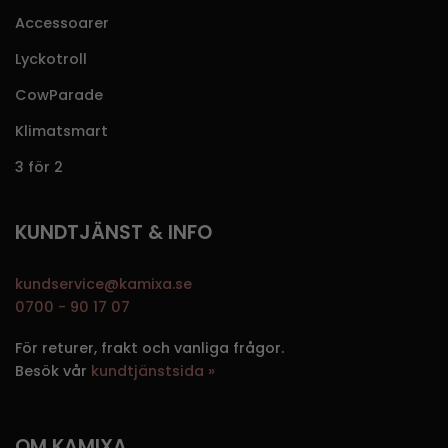
Accessoarer
Lyckotroll
CowParade
Klimatsmart
3 för 2
KUNDTJÄNST & INFO
kundservice@kamixa.se
0700 - 90 17 07
För returer, frakt och vanliga frågor.
Besök vår
kundtjänstsida »
OM KAMIXA