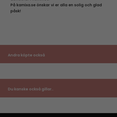
På kamixa.se önskar vi er alla en solig och glad
påsk!
Andra köpte också
Du kanske också gillar..