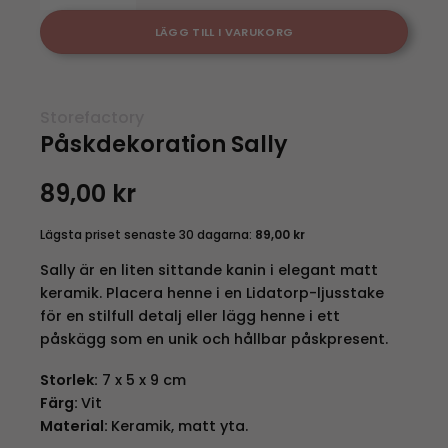
LÄGG TILL I VARUKORG
Storefactory
Påskdekoration Sally
89,00
kr
Lägsta priset senaste 30 dagarna:
89,00
kr
Sally är en liten sittande kanin i elegant matt
keramik. Placera henne i en Lidatorp-ljusstake
för en stilfull detalj eller lägg henne i ett
påskägg som en unik och hållbar påskpresent.
Storlek:
7 x 5 x 9 cm
Färg:
Vit
Material:
Keramik, matt yta.