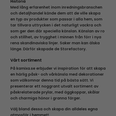
Historia
Med lång erfarenhet inom inredningsbranschen
och detaljhandel kände dem att de ville skapa
en typ av produkter som passar i alla hem, som
tar tillvara uttrycken i det naturligt vackra och
som ger den där speciella känslan. Känslan av ro
och stillhet, av trygghet i minnen från förr i nya
rena skandinaviska linjer. Saker man kan älska
länge. Därför skapade de Storefactory.
Vårt sortiment
På kamixa.se erbjuder vi inspiration för att skapa
en härlig påsk- och vårkänsla med dekorationer
som välkomnar denna tid på bästa sätt. Vi
presenterar ett noggrant utvalt sortiment av
påskrelaterade prylar, med äggkoppar, skålar
och charmiga hönor i granna färger.
Välj bland dessa och skapa din alldeles egna
atmosfär i hemmet!