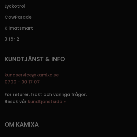
Lyckotroll
CowParade
Klimatsmart
3 för 2
KUNDTJÄNST & INFO
kundservice@kamixa.se
0700 - 90 17 07
För returer, frakt och vanliga frågor.
Besök vår
kundtjänstsida »
OM KAMIXA