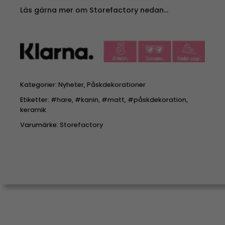
Läs gärna mer om Storefactory nedan…
Kategorier:
Nyheter
,
Påskdekorationer
Etiketter:
#hare
,
#kanin
,
#matt
,
#påskdekoration
,
keramik
Varumärke:
Storefactory