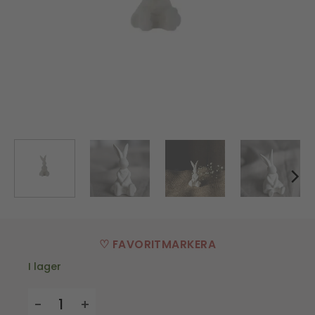
♡ FAVORITMARKERA
I lager
Påskdekoration Sally mängd