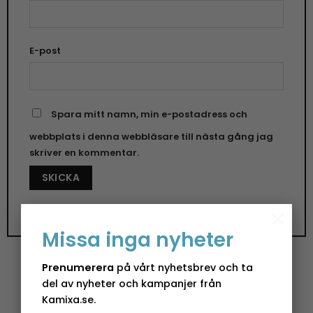
E-post
Spara mitt namn, min e-postadress och
webbplats i denna webbläsare till nästa gång jag
skriver en kommentar.
×
Missa inga nyheter
Prenumerera
på vårt nyhetsbrev och ta
del av nyheter och kampanjer från
Påskdekoration Sally – 5 x 5 x 9 cm
Kamixa.se.